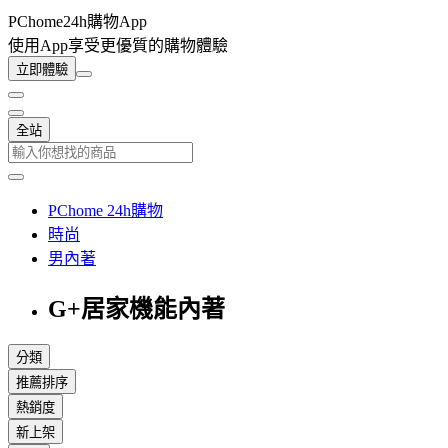
PChome24h購物App
使用App享受更優質的購物體驗
立即體驗
全站
PChome 24h購物
時尚
男內著
G+居家機能內著
分類
推薦排序
熱銷度
新上架