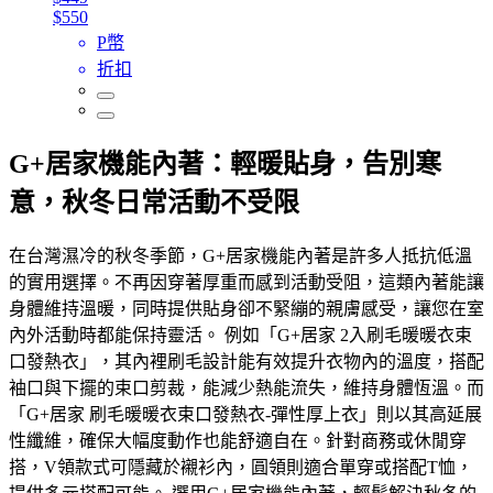
$550
P幣
折扣
G+居家機能內著：輕暖貼身，告別寒
意，秋冬日常活動不受限
在台灣濕冷的秋冬季節，G+居家機能內著是許多人抵抗低溫
的實用選擇。不再因穿著厚重而感到活動受阻，這類內著能讓
身體維持溫暖，同時提供貼身卻不緊繃的親膚感受，讓您在室
內外活動時都能保持靈活。 例如「G+居家 2入刷毛暖暖衣束
口發熱衣」，其內裡刷毛設計能有效提升衣物內的溫度，搭配
袖口與下擺的束口剪裁，能減少熱能流失，維持身體恆溫。而
「G+居家 刷毛暖暖衣束口發熱衣-彈性厚上衣」則以其高延展
性纖維，確保大幅度動作也能舒適自在。針對商務或休閒穿
搭，V領款式可隱藏於襯衫內，圓領則適合單穿或搭配T恤，