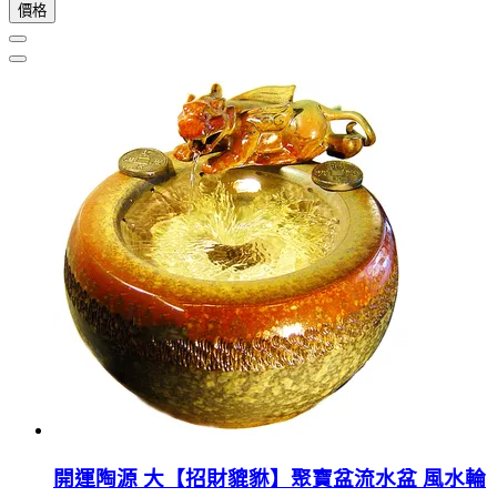
價格
開運陶源 大【招財貔貅】聚寶盆流水盆 風水輪