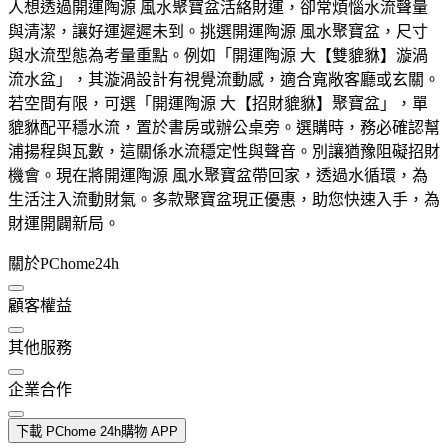
人想透過開運陶源 風水聚寶盆活絡財運，卻常煩惱水流聲量
與清潔，讓好運遲遲未到。挑選開運陶源 風水聚寶盆，尺寸
與水流型態為考量重點。例如「開運陶源 大【雙貔貅】漩渦
流水盆」，其漩渦設計有視覺流動感，適合寬敞客廳或玄關。
若空間有限，可選「開運陶源 大【招財貔貅】聚寶盆」，單
貔貅配平穩水流，置於書房或辦公桌旁。選購時，務必確認幫
浦揚程與瓦數，這關係水流穩定性與聲音。別讓猶豫阻礙招財
機會。現在將開運陶源 風水聚寶盆帶回家，透過水循環，為
生活注入流動財氣。多款聚寶盆現正優惠，助您快速入手，為
財運開闢新局。
關於PChome24h
顧客權益
其他服務
企業合作
下載 PChome 24h購物 APP