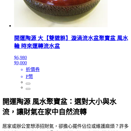
開運陶源 大【雙貔貅】漩渦流水盆聚寶盆 風水
輪 時來運轉流水盆
$6,980
$9,000
折價券
P幣
開運陶源 風水聚寶盆：選對大小與水
流，讓財氣在家中自然流轉
居家或辦公室想添招財氣，卻擔心擺件佔位或維護麻煩？許多