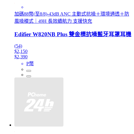
加碼88幣(至8/8)-43dB ANC 主動式抗噪＋環境通透＋防
風噪模式｜49H 長效續航力 支援快充
Edifier W820NB Plus 雙金標抗噪藍牙耳罩耳機
(54)
$2,150
$2,390
P幣