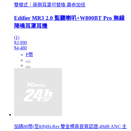
雙模式｜兩側耳罩可替換 壽命加倍
Edifier MR3 2.0 監聽喇叭+W800BT Pro 無線
降噪耳罩耳機
(1)
$3,990
$4,480
P幣
加碼88幣(至8/8)Hi-Res 雙金標高音質認證-49dB ANC 主