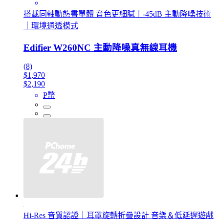
搭載同軸動態書單體 音色更細膩｜-45dB 主動降噪技術
｜環境通透模式
Edifier W260NC 主動降噪真無線耳機
(8)
$1,970
$2,190
P幣
Hi-Res 音質認證｜耳罩旋轉折疊設計 音樂＆低延遲遊戲