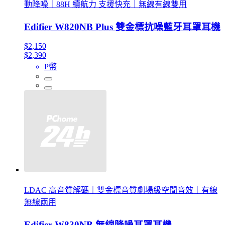
動降噪｜88H 續航力 支援快充｜無線有線雙用
Edifier W820NB Plus 雙金標抗噪藍牙耳罩耳機
$2,150
$2,390
P幣
LDAC 高音質解碼｜雙金標音質劇場級空間音效｜有線
無線兩用
Edifier W830NB 無線降噪耳罩耳機