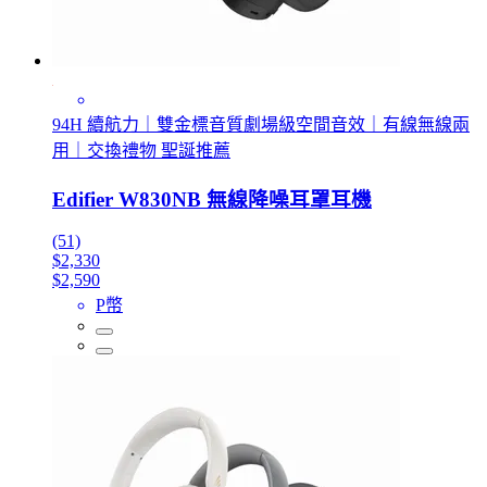
94H 續航力｜雙金標音質劇場級空間音效｜有線無線兩
用｜交換禮物 聖誕推薦
Edifier W830NB 無線降噪耳罩耳機
(51)
$2,330
$2,590
P幣