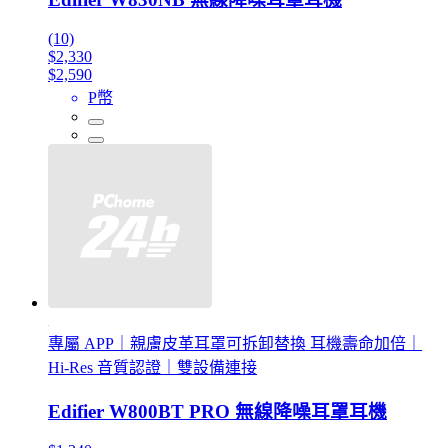
(10)
$2,330
$2,590
P幣
專屬 APP｜親膚皮革耳罩可拆卸替換 耳機壽命加倍｜
Hi-Res 音質認證｜雙設備連接
Edifier W800BT PRO 無線降噪耳罩耳機