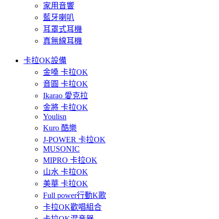
家用音響
藍牙喇叭
耳罩式耳機
真無線耳機
卡拉OK設備
金嗓 卡拉OK
音圓 卡拉OK
Ikarao 愛克拉
金將 卡拉OK
Youlisn
Kuro 酷樂
J-POWER 卡拉OK
MUSONIC
MIPRO 卡拉OK
山水 卡拉OK
美華 卡拉OK
Full power行動K歌
卡拉OK歡唱組合
卡拉OK混音器