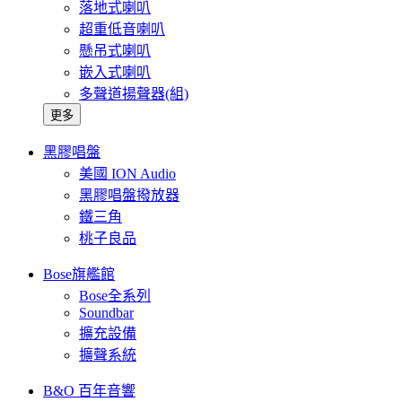
落地式喇叭
超重低音喇叭
懸吊式喇叭
嵌入式喇叭
多聲道揚聲器(組)
更多
黑膠唱盤
美國 ION Audio
黑膠唱盤撥放器
鐵三角
桃子良品
Bose旗艦館
Bose全系列
Soundbar
擴充設備
擴聲系統
B&O 百年音響