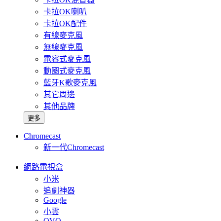
卡拉OK喇叭
卡拉OK配件
有線麥克風
無線麥克風
電容式麥克風
動圈式麥克風
藍牙K歌麥克風
其它周邊
其他品牌
更多
Chromecast
新一代Chromecast
網路電視盒
小米
追劇神器
Google
小雲
OVO