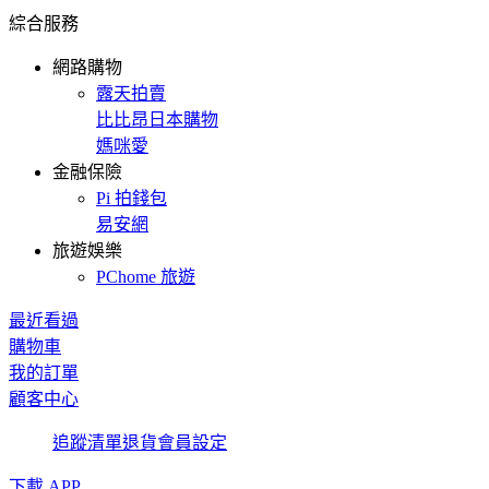
綜合服務
網路購物
露天拍賣
比比昂日本購物
媽咪愛
金融保險
Pi 拍錢包
易安網
旅遊娛樂
PChome 旅遊
最近看過
購物車
我的訂單
顧客中心
追蹤清單
退貨
會員設定
下載 APP