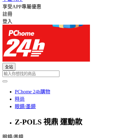
享受APP專屬優惠
註冊
登入
全站
PChome 24h購物
時尚
眼鏡/墨鏡
Z-POLS 視鼎 運動款
眼鏡/墨鏡