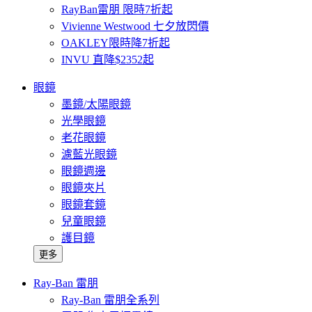
RayBan雷朋 限時7折起
Vivienne Westwood 七夕放閃價
OAKLEY限時降7折起
INVU 直降$2352起
眼鏡
墨鏡/太陽眼鏡
光學眼鏡
老花眼鏡
濾藍光眼鏡
眼鏡週邊
眼鏡夾片
眼鏡套鏡
兒童眼鏡
護目鏡
更多
Ray-Ban 雷朋
Ray-Ban 雷朋全系列