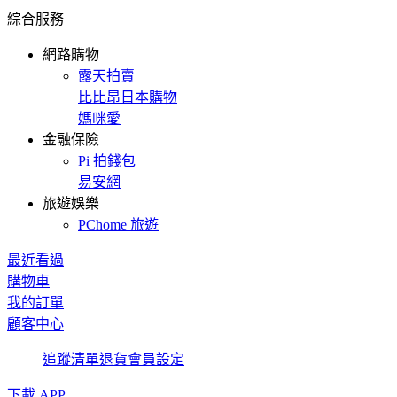
綜合服務
網路購物
露天拍賣
比比昂日本購物
媽咪愛
金融保險
Pi 拍錢包
易安網
旅遊娛樂
PChome 旅遊
最近看過
購物車
我的訂單
顧客中心
追蹤清單
退貨
會員設定
下載 APP