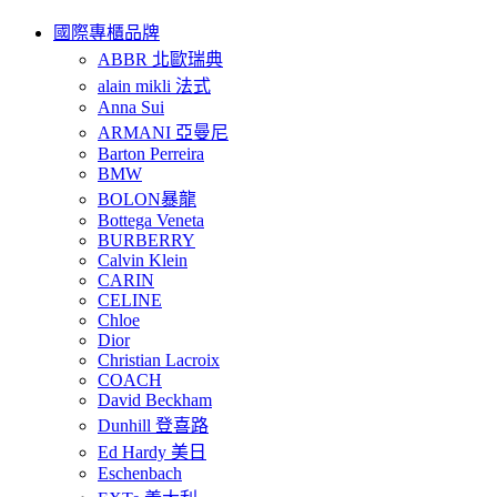
國際專櫃品牌
ABBR 北歐瑞典
alain mikli 法式
Anna Sui
ARMANI 亞曼尼
Barton Perreira
BMW
BOLON暴龍
Bottega Veneta
BURBERRY
Calvin Klein
CARIN
CELINE
Chloe
Dior
Christian Lacroix
COACH
David Beckham
Dunhill 登喜路
Ed Hardy 美日
Eschenbach