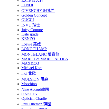
EXTe 義大利
FENDI
GIVENCHY 紀梵希
Golden Concept
GUCCI
INVU 瑞士
Juicy Couture
Kate spade
KENZO
Loewe 羅威
LONGCHAMP
MONTBLANC 萬寶龍
MARC BY MARC JACOBS
MAX&CO
Michael Kors
moi 北歐
MOLSION 陌森
Moschino
Nine Accord韓國
OAKLEY
Optician Charlie
Paul Hueman 韓國