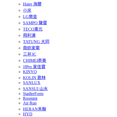
Haier 海爾
小米
LG樂金
SAMPO 聲寶
TECO東元
飛利浦
TATUNG 大同
南紡家電
三井3C
CHIMEI奇美
JJPro 家佳寶
KINYO
KOLIN 歌林
SANLUX
SANSUI 山水
StadlerForm
Roommi
Air Run
HERAN禾聯
HYD