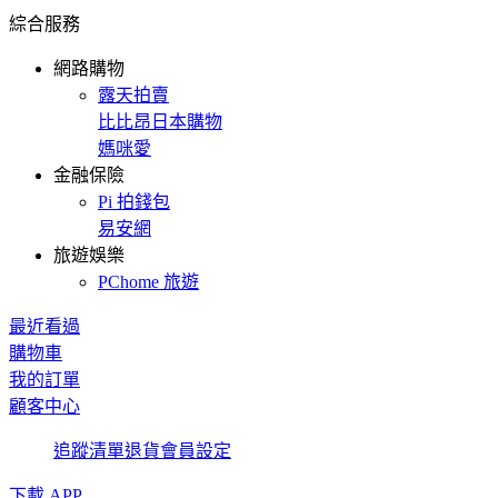
綜合服務
網路購物
露天拍賣
比比昂日本購物
媽咪愛
金融保險
Pi 拍錢包
易安網
旅遊娛樂
PChome 旅遊
最近看過
購物車
我的訂單
顧客中心
追蹤清單
退貨
會員設定
下載 APP