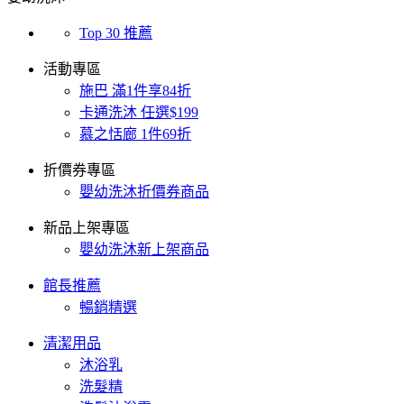
Top 30 推薦
活動專區
施巴 滿1件享84折
卡通洗沐 任選$199
慕之恬廊 1件69折
折價券專區
嬰幼洗沐折價券商品
新品上架專區
嬰幼洗沐新上架商品
館長推薦
暢銷精選
清潔用品
沐浴乳
洗髮精