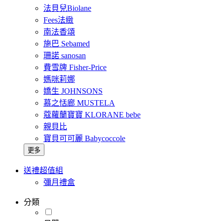
法貝兒Biolane
Fees法緻
南法香頌
施巴 Sebamed
珊諾 sanosan
費雪牌 Fisher-Price
媽咪莉娜
嬌生 JOHNSONS
慕之恬廊 MUSTELA
蔻蘿蘭寶寶 KLORANE bebe
親貝比
寶貝可可麗 Babycoccole
更多
送禮超值組
彌月禮盒
分類