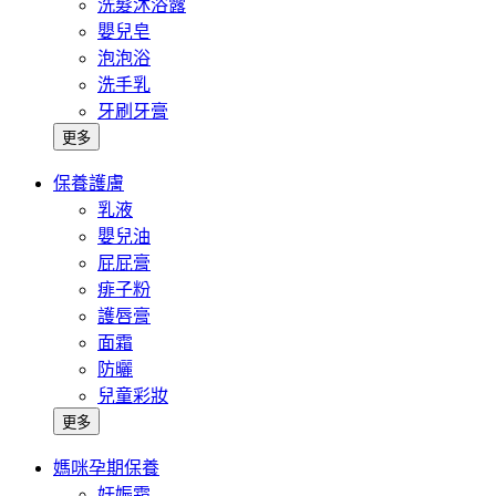
洗髮沐浴露
嬰兒皂
泡泡浴
洗手乳
牙刷牙膏
更多
保養護膚
乳液
嬰兒油
屁屁膏
痱子粉
護唇膏
面霜
防曬
兒童彩妝
更多
媽咪孕期保養
妊娠霜