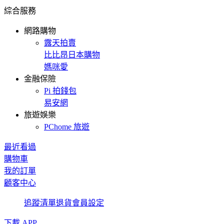
綜合服務
網路購物
露天拍賣
比比昂日本購物
媽咪愛
金融保險
Pi 拍錢包
易安網
旅遊娛樂
PChome 旅遊
最近看過
購物車
我的訂單
顧客中心
追蹤清單
退貨
會員設定
下載 APP