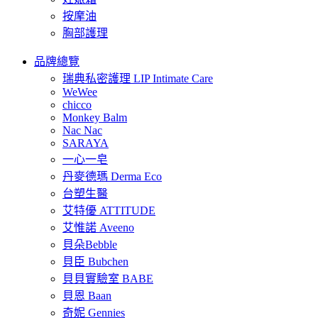
按摩油
胸部護理
品牌總覽
瑞典私密護理 LIP Intimate Care
WeWee
chicco
Monkey Balm
Nac Nac
SARAYA
一心一皂
丹麥德瑪 Derma Eco
台塑生醫
艾特優 ATTITUDE
艾惟諾 Aveeno
貝朵Bebble
貝臣 Bubchen
貝貝實驗室 BABE
貝恩 Baan
奇妮 Gennies