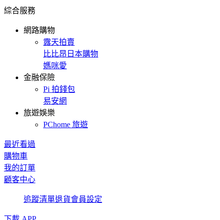
綜合服務
網路購物
露天拍賣
比比昂日本購物
媽咪愛
金融保險
Pi 拍錢包
易安網
旅遊娛樂
PChome 旅遊
最近看過
購物車
我的訂單
顧客中心
追蹤清單
退貨
會員設定
下載 APP