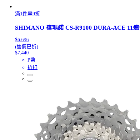
滿1件享9折
SHIMANO 禧瑪諾 CS-R9100 DURA-ACE 11
$6,696
(售價已折)
$7,440
P幣
折扣