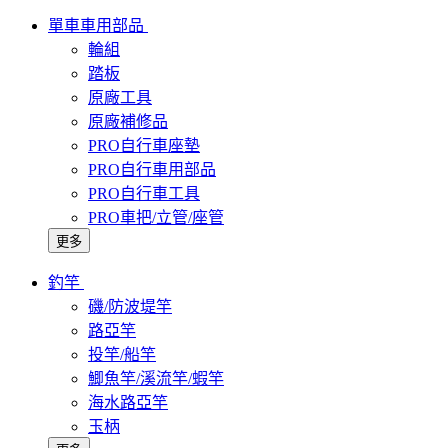
單車車用部品
輪組
踏板
原廠工具
原廠補修品
PRO自行車座墊
PRO自行車用部品
PRO自行車工具
PRO車把/立管/座管
更多
釣竿
磯/防波堤竿
路亞竿
投竿/船竿
鯽魚竿/溪流竿/蝦竿
海水路亞竿
玉柄