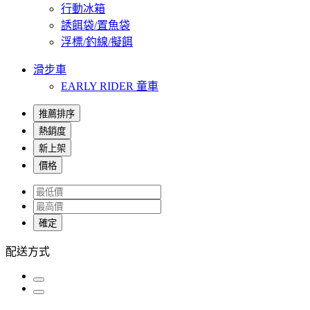
行動冰箱
誘餌袋/置魚袋
浮標/釣線/擬餌
滑步車
EARLY RIDER 童車
推薦排序
熱銷度
新上架
價格
確定
配送方式