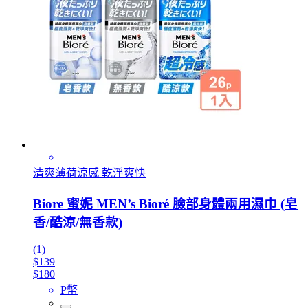
清爽薄荷涼感 乾淨爽快
Biore 蜜妮 MEN’s Bioré 臉部身體兩用濕巾 (皂
香/酷涼/無香款)
(1)
$139
$180
P幣