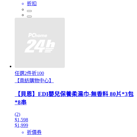
折扣
任選2件折100
【南紡購物中心】
【貝恩】EDI嬰兒保養柔濕巾-無香料 80片*3包
*8串
(2)
$1,598
$1,999
折價券