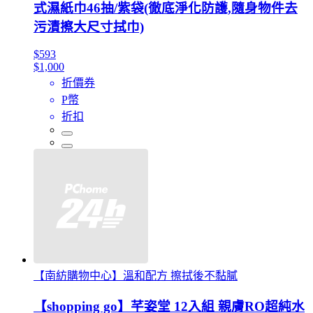
式濕紙巾46抽/紫袋(徹底淨化防護,隨身物件去
污漬擦大尺寸拭巾)
$593
$1,000
折價券
P幣
折扣
【南紡購物中心】溫和配方 擦拭後不黏膩
【shopping go】芊姿堂 12入組 親膚RO超純水