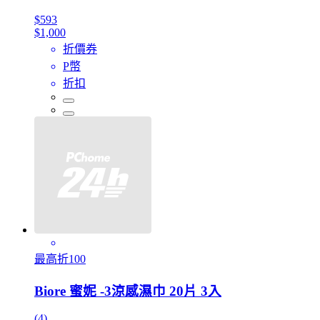
$593
$1,000
折價券
P幣
折扣
最高折100
Biore 蜜妮 -3涼感濕巾 20片 3入
(4)