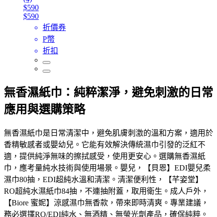
$590
$590
折價券
P幣
折扣
無香濕紙巾：純粹潔淨，避免刺激的日常
應用與選購策略
無香濕紙巾是日常清潔中，避免肌膚刺激的溫和方案，適用於
香精敏感者或嬰幼兒。它能有效解決傳統濕巾引發的泛紅不
適，提供純淨無味的擦拭感受，使用更安心。選購無香濕紙
巾，應考量純水技術與使用場景。嬰兒，【貝恩】EDI嬰兒柔
濕巾80抽，EDI超純水溫和清潔。清潔便利性，【芊姿堂】
RO超純水濕紙巾84抽，不連抽附蓋，取用衛生。成人戶外，
【Biore 蜜妮】涼感濕巾無香款，帶來即時清爽。專業建議，
務必選擇RO/EDI純水、無酒精、無螢光劑產品，確保純粹。