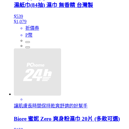
濕紙巾(84抽) 濕巾 無香精 台灣製
$539
$1,079
折價券
P幣
讓肌膚長時間保持乾爽舒適的好幫手
Biore 蜜妮 Zero 爽身粉濕巾 20片 (多款可選)