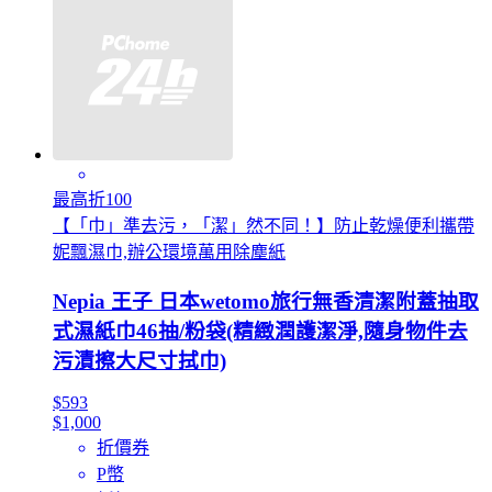
最高折100
【「巾」準去污，「潔」然不同！】防止乾燥便利攜帶
妮飄濕巾,辦公環境萬用除塵紙
Nepia 王子 日本wetomo旅行無香清潔附蓋抽取
式濕紙巾46抽/粉袋(精緻潤護潔淨,隨身物件去
污漬擦大尺寸拭巾)
$593
$1,000
折價券
P幣