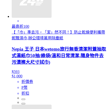
最高折100
【「巾」準去污，「潔」然不同！】防止乾燥便利攜帶
妮飄濕巾,辦公環境萬用除塵紙
Nepia 王子 日本wetomo旅行無香清潔附蓋抽取
式濕紙巾50抽/綠袋(溫和日常清潔,隨身物件去
污漬擦大尺寸拭巾)
$593
$1,000
折價券
P幣
折扣