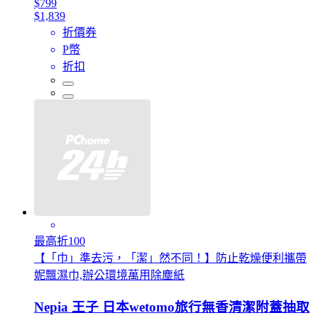
$799
$1,839
折價券
P幣
折扣
最高折100
【「巾」準去污，「潔」然不同！】防止乾燥便利攜帶
妮飄濕巾,辦公環境萬用除塵紙
Nepia 王子 日本wetomo旅行無香清潔附蓋抽取