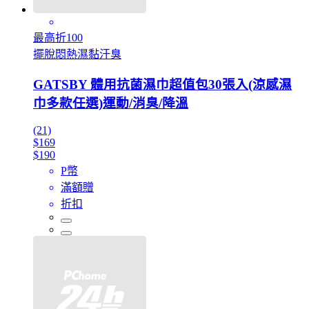
最高折100
擺脫悶熱濕黏汗臭
GATSBY 體用抗菌濕巾超值包30張入(涼感濕
巾多款任選)運動/消臭/降溫
(21)
$169
$190
P幣
滿額贈
折扣