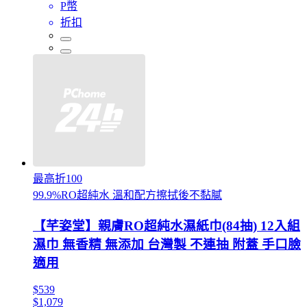
P幣
折扣
最高折100
99.9%RO超純水 溫和配方擦拭後不黏膩
【芊姿堂】親膚RO超純水濕紙巾(84抽) 12入組
濕巾 無香精 無添加 台灣製 不連抽 附蓋 手口臉
適用
$539
$1,079