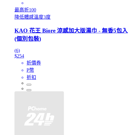
最高折100
降低體感溫度3度
KAO 花王 Biore 涼感加大版濕巾 - 無香5包入
(個別包裝)
(6)
$254
折價券
P幣
折扣