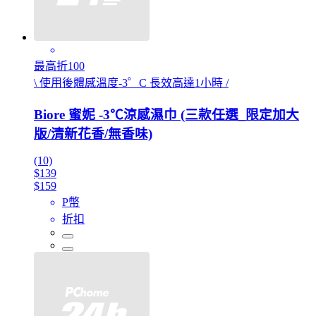
最高折100
\ 使用後體感溫度-3゜C 長效高達1小時 /
Biore 蜜妮 -3℃涼感濕巾 (三款任選_限定加大
版/清新花香/無香味)
(10)
$139
$159
P幣
折扣