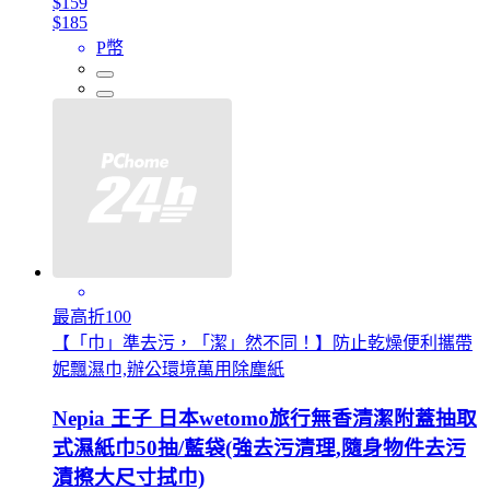
$159
$185
P幣
最高折100
【「巾」準去污，「潔」然不同！】防止乾燥便利攜帶
妮飄濕巾,辦公環境萬用除塵紙
Nepia 王子 日本wetomo旅行無香清潔附蓋抽取
式濕紙巾50抽/藍袋(強去污清理,隨身物件去污
漬擦大尺寸拭巾)