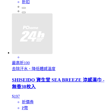
折扣
最高折100
去除汗水、降低體感溫度
SHISEIDO 資生堂 SEA BREEZE 涼感濕巾 -
無香30枚入
$197
折價券
P幣