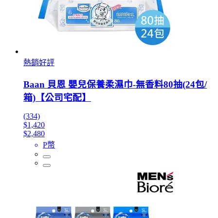
熱銷好評
Baan 貝恩 嬰兒保養柔濕巾-無香料80抽(24包/
箱)【公司宅配】
(334)
$1,420
$2,480
P幣