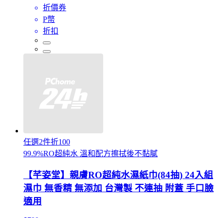
折價券
P幣
折扣
任選2件折100
99.9%RO超純水 溫和配方擦拭後不黏膩
【芊姿堂】親膚RO超純水濕紙巾(84抽) 24入組
濕巾 無香精 無添加 台灣製 不連抽 附蓋 手口臉
適用