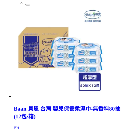
Baan 貝恩 台灣 嬰兒保養柔濕巾-無香料80抽
(12包/箱)
(9)