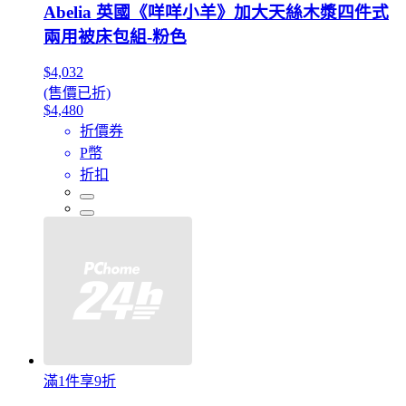
Abelia 英國《咩咩小羊》加大天絲木漿四件式
兩用被床包組-粉色
$4,032
(售價已折)
$4,480
折價券
P幣
折扣
滿1件享9折