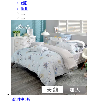
P幣
折扣
滿1件享9折