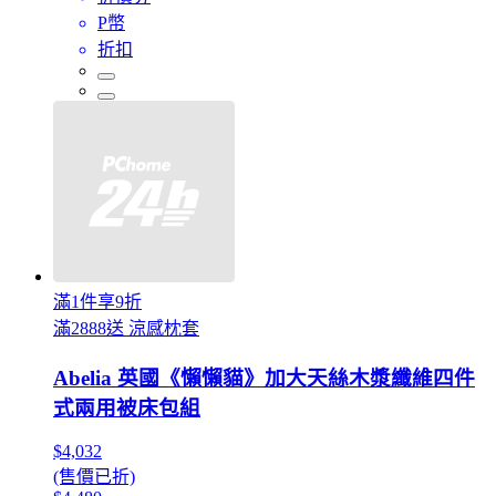
P幣
折扣
滿1件享9折
滿2888送 涼感枕套
Abelia 英國《懶懶貓》加大天絲木漿纖維四件
式兩用被床包組
$4,032
(售價已折)