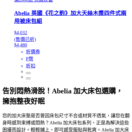
Abelia 英國《花之韵》加大天絲木漿四件式兩
用被床包組
$4,032
(售價已折)
$4,480
折價券
P幣
折扣
告別悶熱滑脫！Abelia 加大床包選購，
擁抱整夜好眠
您的加大床墊是否曾因床包尺寸不合或材質不透氣，讓您在翻
身時感到束縛或悶熱？Abelia 加大床包系列，正是為解決這些
困擾而設計。輕輕鋪上，即可感受服貼與乾爽。Abelia 加大床