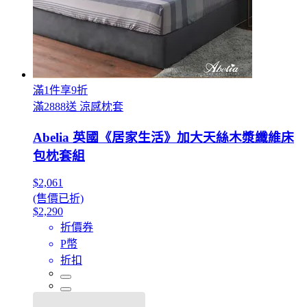
滿1件享9折
滿2888送 涼感枕套
Abelia 英國《居家生活》加大天絲木漿纖維床
包枕套組
$2,061
(售價已折)
$2,290
折價券
P幣
折扣