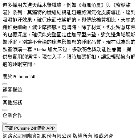
包多採用先進天絲木漿纖維，例如《海風沁夏》與《蜜糖甜
喵》系列，其獨特的纖維結構能迅速將濕氣從皮膚導出，達到
吸濕排汗效果，確保床面乾燥舒適。與傳統棉質相比，天絲的
纖維更細緻，減少摩擦感。選購時，除了材質，也要留意床包
的包覆深度，確保能完整固定住加厚型床墊，避免邊角鬆脫影
響睡眠。別讓不合適的床包影響您的睡眠品質。現在就為您的
臥室添購一套 Abelia 加大床包，多款花色與功能性兼備，提
供您實用的選擇。現在入手，限時加碼折扣，讓您輕鬆擁有舒
適的睡眠空間。
關於PChome24h
顧客權益
其他服務
企業合作
下載 PChome 24h購物 APP
網路家庭國際資訊股份有限公司 版權所有 轉載必究