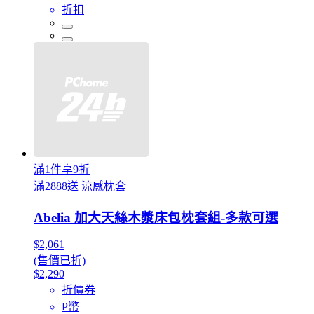
折扣
滿1件享9折
滿2888送 涼感枕套
Abelia 加大天絲木漿床包枕套組-多款可選
$2,061
(售價已折)
$2,290
折價券
P幣