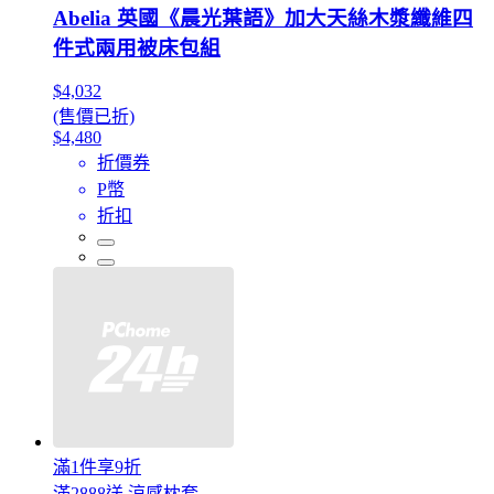
Abelia 英國《晨光葉語》加大天絲木漿纖維四
件式兩用被床包組
$4,032
(售價已折)
$4,480
折價券
P幣
折扣
滿1件享9折
滿2888送 涼感枕套