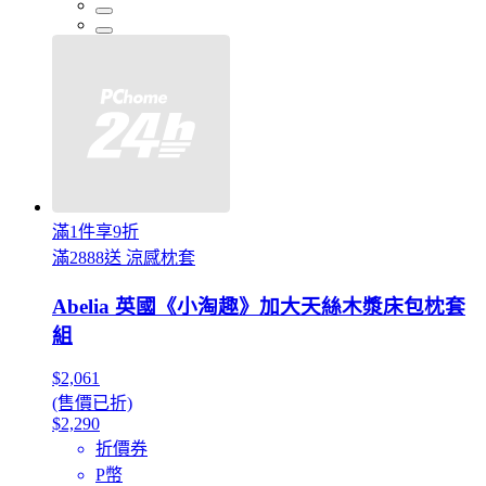
滿1件享9折
滿2888送 涼感枕套
Abelia 英國《小淘趣》加大天絲木漿床包枕套
組
$2,061
(售價已折)
$2,290
折價券
P幣