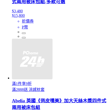
式兩用被床包組-多款可選
$3,480
$15,800
折價券
P幣
滿1件享9折
滿2888送 涼感枕套
Abelia 英國《俏皮嘿美》加大天絲木漿四件式
兩用被床包組