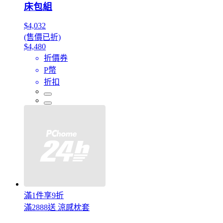
床包組
$4,032
(售價已折)
$4,480
折價券
P幣
折扣
滿1件享9折
滿2888送 涼感枕套