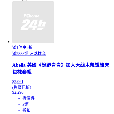
滿1件享9折
滿2888送 涼感枕套
Abelia 英國《綠野青青》加大天絲木漿纖維床
包枕套組
$2,061
(售價已折)
$2,290
折價券
P幣
折扣