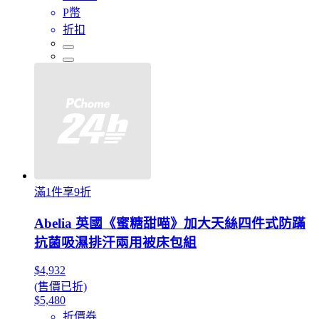
P幣
折扣
滿1件享9折
Abelia 英國《蜜糖甜喵》加大天絲四件式防蹣
抗菌吸濕排汗兩用被床包組
$4,932
(售價已折)
$5,480
折價券