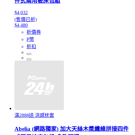
件式兩用被床包組
$4,032
(售價已折)
$4,480
折價券
P幣
折扣
滿2888送 涼感枕套
Abelia (網路獨家) 加大天絲木漿纖維拼接四件