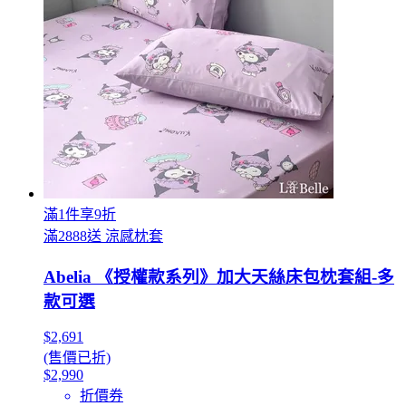
滿1件享9折
滿2888送 涼感枕套
Abelia 《授權款系列》加大天絲床包枕套組-多
款可選
$2,691
(售價已折)
$2,990
折價券