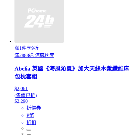
滿1件享9折
滿2888送 涼感枕套
Abelia 英國《海風沁夏》加大天絲木漿纖維床
包枕套組
$2,061
(售價已折)
$2,290
折價券
P幣
折扣