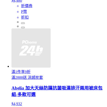
$4,480
折價券
P幣
折扣
滿1件享9折
滿2888送 涼感枕套
Abelia 加大天絲防蹣抗菌吸濕排汗兩用被床包
組-多款可選
$4,932