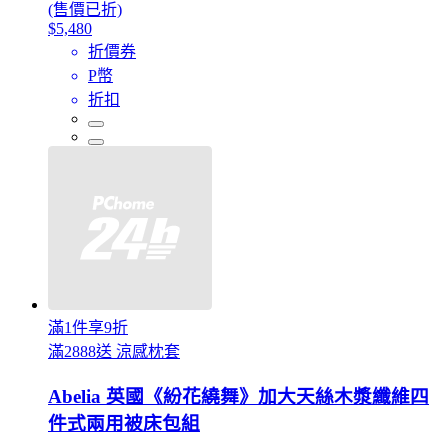
(售價已折)
$5,480
折價券
P幣
折扣
滿1件享9折
滿2888送 涼感枕套
Abelia 英國《紛花繞舞》加大天絲木漿纖維四
件式兩用被床包組