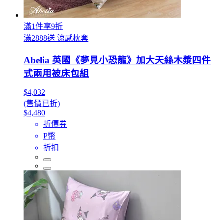
滿1件享9折
滿2888送 涼感枕套
Abelia 英國《夢見小恐龍》加大天絲木漿四件
式兩用被床包組
$4,032
(售價已折)
$4,480
折價券
P幣
折扣