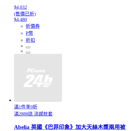
$4,032
(售價已折)
$4,480
折價券
P幣
折扣
滿1件享9折
滿2888送 涼感枕套
Abelia 英國《巴菲印象》加大天絲木漿兩用被