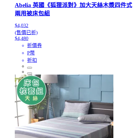
Abelia 英國《狐狸派對》加大天絲木漿四件式
兩用被床包組
$4,032
(售價已折)
$4,480
折價券
P幣
折扣