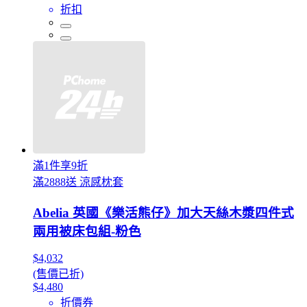
折扣
滿1件享9折
滿2888送 涼感枕套
Abelia 英國《樂活熊仔》加大天絲木漿四件式
兩用被床包組-粉色
$4,032
(售價已折)
$4,480
折價券