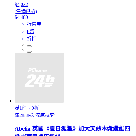
$4,032
(售價已折)
$4,480
折價券
P幣
折扣
滿1件享9折
滿2888送 涼感枕套
Abelia 英國《夏日狐狸》加大天絲木漿纖維四