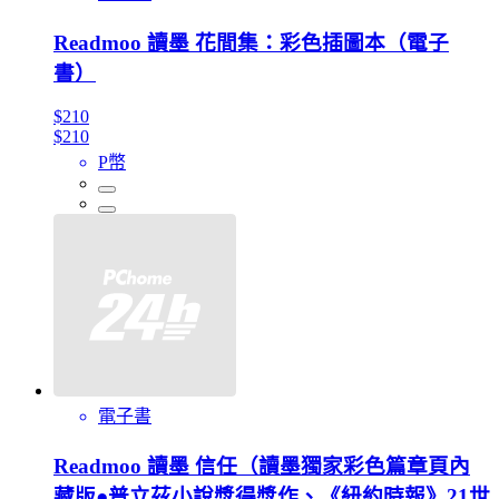
Readmoo 讀墨 花間集：彩色插圖本（電子
書）
$210
$210
P幣
電子書
Readmoo 讀墨 信任（讀墨獨家彩色篇章頁內
藏版●普立茲小說獎得獎作、《紐約時報》21世