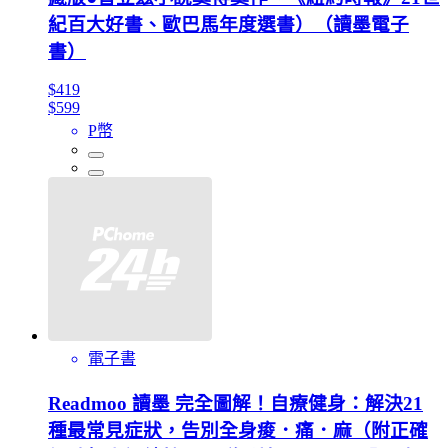
紀百大好書、歐巴馬年度選書）（讀墨電子
書）
$419
$599
P幣
電子書
Readmoo 讀墨 完全圖解！自療健身：解決21
種最常見症狀，告別全身痠．痛．麻（附正確