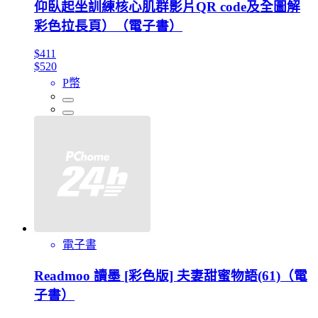
仰臥起坐訓練核心肌群影片QR code及全圖解
彩色拉長頁）（電子書）
$411
$520
P幣
電子書
Readmoo 讀墨 [彩色版] 夫妻甜蜜物語(61)（電
子書）