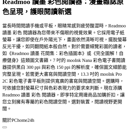
Readmoo 讀墨 彩色閱讀器：漫畫雜誌原
色呈現，護眼閱讀新選
當長時間閱讀手機或平板，眼睛常感到疲勞酸澀時，Readmoo
讀墨 彩色 閱讀器為您帶來不傷眼的視覺效果。它採用電子紙
螢幕，讓您即使在戶外陽光下，畫面依然清晰可視，擺脫螢幕
反光干擾，如同翻閱紙本般自然。對於需要細覽彩圖的讀者，
如《Readmoo 讀墨 花間集：彩色插圖本》或《完全圖解！自
療健身》這類圖文書籍，7 吋的 mooInk Nana 彩色電子書閲讀
器提供黑白 300 ppi 與彩色 150 ppi 的解析度，確保圖文細節能
完整呈現。若需更大書寫與閱讀空間，13.3 吋的 mooInk Pro
2C 彩色電子書平板則提供寬廣的書寫與閱讀空間。選購時，
可依據您對螢幕尺寸與色彩表現力的要求來判斷。現在添購
Readmoo 讀墨 彩色 閱讀器，即享特定周邊商品加購折扣，讓
您立刻擁有專屬的彩色閱讀空間。選對裝置，閱讀視野更開
闊。
關於PChome24h