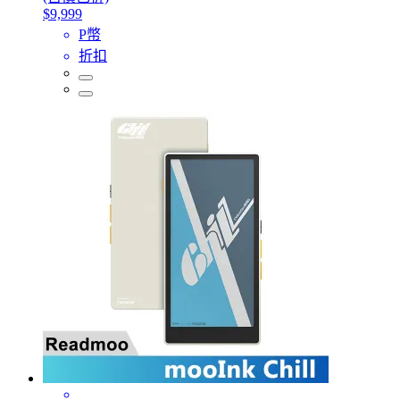
$9,999
P幣
折扣