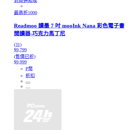
到貨通知我
最高折1000
Readmoo 讀墨 7 吋 mooInk Nana 彩色電子書
閲讀器-巧克力馬丁尼
(31)
$9,799
(售價已折)
$9,999
P幣
折扣