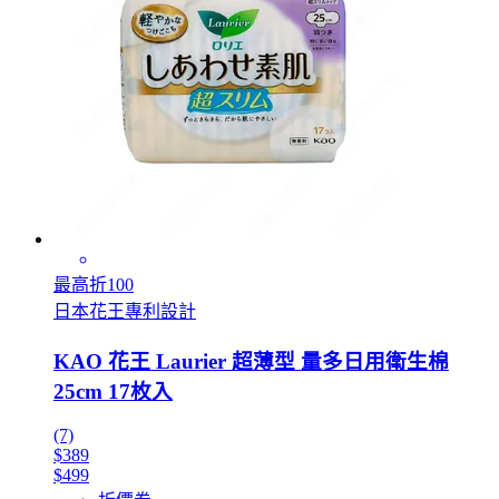
最高折100
日本花王專利設計
KAO 花王 Laurier 超薄型 量多日用衛生棉
25cm 17枚入
(7)
$389
$499