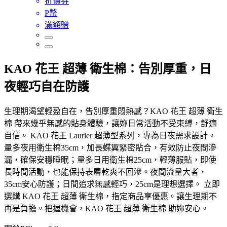
折價券
P幣
滿額贈
KAO 花王 超薄 衛生棉：告別厚重，日
夜輕巧自在防護
生理期渴望輕盈自在，告別厚重悶熱感？KAO 花王 超薄 衛生
棉 帶來幾乎無感的貼身體驗，讓妳日常活動不受束縛，舒適
自信。 KAO 花王 Laurier 超薄型系列，專為日夜需求設計。
量多夜用衛生棉35cm，加長蝶翼緊密貼合，有效防止夜間滲
漏，確保安穩睡眠；量多日用衛生棉25cm，輕薄服貼，即使
長時間活動，也能保持表層乾爽不回滲。夜間流量大者，
35cm安心防護；日間追求無感輕巧，25cm是理想選擇。 立即
選購 KAO 花王 超薄 衛生棉，指定商品享優惠。讓生理期不
再是負擔。把握機會，KAO 花王 超薄 衛生棉 助妳安心。