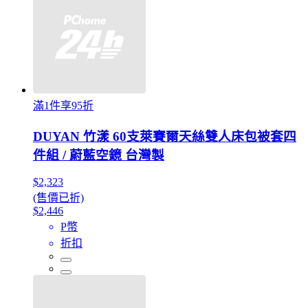
滿1件享95折
DUYAN 竹漾 60支萊賽爾天絲雙人床包被套四
件組 / 蔚藍空鏡 台灣製
$2,323
(售價已折)
$2,446
P幣
折扣