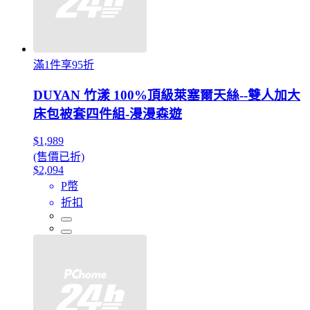
滿1件享95折
DUYAN 竹漾 100%頂級萊塞爾天絲--雙人加大
床包被套四件組-漫漫森遊
$1,989
(售價已折)
$2,094
P幣
折扣