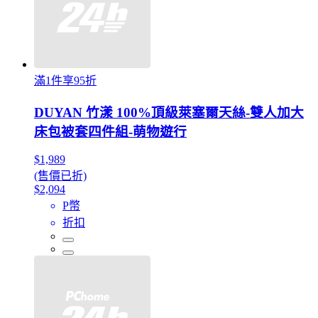
滿1件享95折
DUYAN 竹漾 100%頂級萊塞爾天絲-雙人加大
床包被套四件組-萌物遊行
$1,989
(售價已折)
$2,094
P幣
折扣