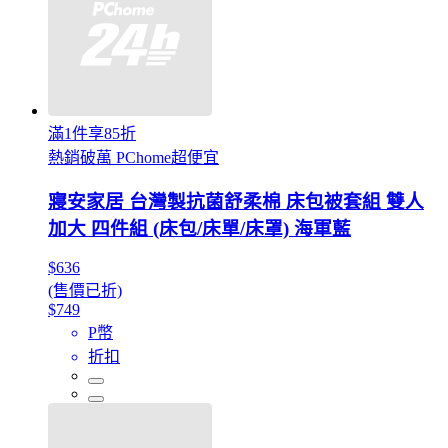
滿1件享85折
熱銷破萬 PChome超便宜
寢安家居 台灣製抗菌舒柔棉 床包被套組 雙人
加大 四件組 (床包/床單/床罩) 海軍藍
$636
(售價已折)
$749
P幣
折扣