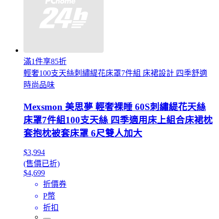
滿1件享85折
輕奢100支天絲刺繡緹花床罩7件組 床裙設計 四季舒適
時尚品味
Mexsmon 美思夢 輕奢裸睡 60S刺繡緹花天絲
床罩7件組100支天絲 四季適用床上組合床裙枕
套抱枕被套床罩 6尺雙人加大
$3,994
(售價已折)
$4,699
折價券
P幣
折扣