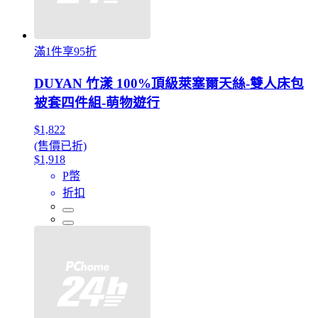
滿1件享95折
DUYAN 竹漾 100%頂級萊塞爾天絲-雙人床包
被套四件組-萌物遊行
$1,822
(售價已折)
$1,918
P幣
折扣