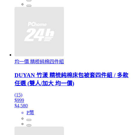
均一價 精梳純棉四件組
DUYAN 竹漾 精梳純棉床包被套四件組 / 多款
任選 (雙人/加大 均一價)
(15)
$999
$4,580
P幣