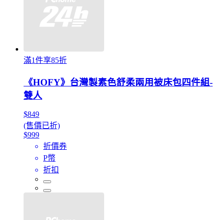
滿1件享85折
《HOFY》台灣製素色舒柔兩用被床包四件組-
雙人
$849
(售價已折)
$999
折價券
P幣
折扣