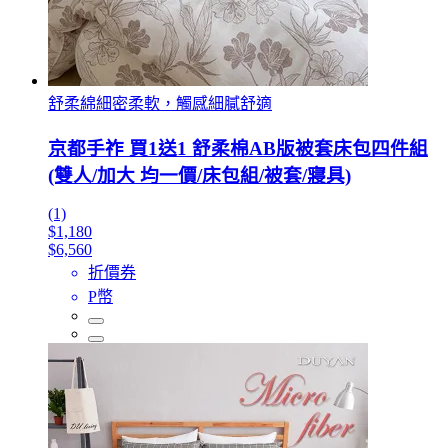
舒柔綿細密柔軟，觸感細膩舒適
京都手祚 買1送1 舒柔棉AB版被套床包四件組
(雙人/加大 均一價/床包組/被套/寢具)
(1)
$1,180
$6,560
折價券
P幣