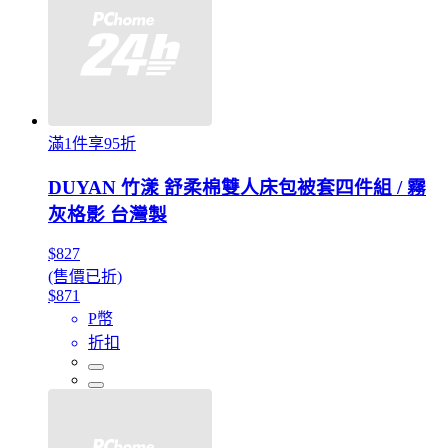
滿1件享95折
DUYAN 竹漾 舒柔棉雙人床包被套四件組 / 霧
灰格影 台灣製
$827
(售價已折)
$871
P幣
折扣