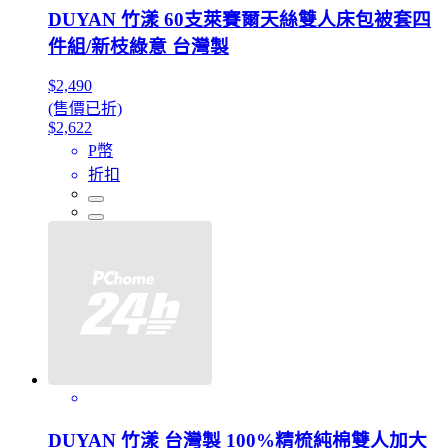
DUYAN 竹漾 60支萊賽爾天絲雙人床包被套四
件組/新枝綠意 台灣製
$2,490
(售價已折)
$2,622
P幣
折扣
DUYAN 竹漾 台灣製 100%精梳純棉雙人加大