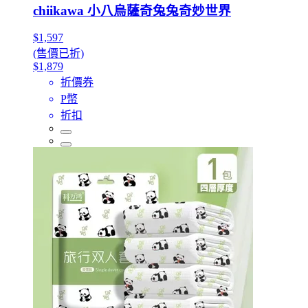
chiikawa 小八烏薩奇兔兔奇妙世界
$1,597
(售價已折)
$1,879
折價券
P幣
折扣