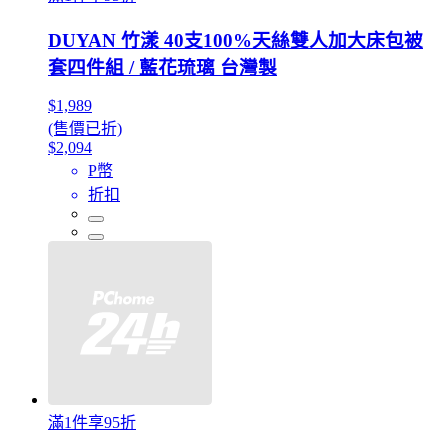
DUYAN 竹漾 40支100%天絲雙人加大床包被
套四件組 / 藍花琉璃 台灣製
$1,989
(售價已折)
$2,094
P幣
折扣
滿1件享95折