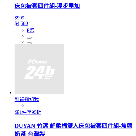
床包被套四件組-漫步里加
$999
$4,580
P幣
到貨通知我
滿1件享95折
DUYAN 竹漾 舒柔棉雙人床包被套四件組-焦糖
奶茶 台灣製