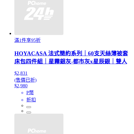
滿1件享95折
HOYACASA 法式簡約系列｜60支天絲薄被套
床包四件組｜星霧銀灰-都市灰x星辰銀｜雙人
$2,831
(售價已折)
$2,980
P幣
折扣