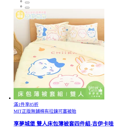
滿1件享85折
MIT正版無鋪棉有拉鍊可塞被胎
享夢城堡 雙人床包薄被套四件組-吉伊卡哇