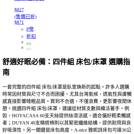
$827
(售價已折)
$871
P幣
折扣
舒適好眠必備：四件組 床包/床罩 選購指
南
一套完整的四件組 床包/床罩是臥室煥新的起點。許多人選購
時常因材質與尺寸不合而困擾，尤其台灣氣候，透氣性與膚觸
感直接影響睡眠品質。買到不合適，不僅浪費，更影響夜間休
憩。挑選四件組 床包/床罩，建議從材質支數與織法著手。例
如，HOYACASA 60支天絲提供絲滑涼感，適合偏好輕柔觸感
者；DUYAN 40支精梳棉則以其緊密纖維結構，提供耐用與良
好吸濕性。另一關鍵是床包高度，A-nice 雅妮詩床包可達36公