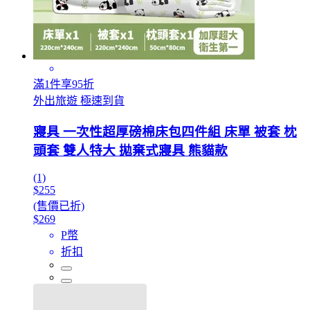
滿1件享95折
外出旅遊 極速到貨
寢具 一次性超厚磅棉床包四件組 床單 被套 枕
頭套 雙人特大 拋棄式寢具 熊貓款
(1)
$255
(售價已折)
$269
P幣
折扣