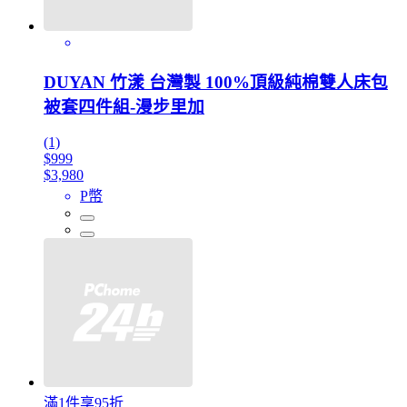
DUYAN 竹漾 台灣製 100%頂級純棉雙人床包
被套四件組-漫步里加
(1)
$999
$3,980
P幣
滿1件享95折