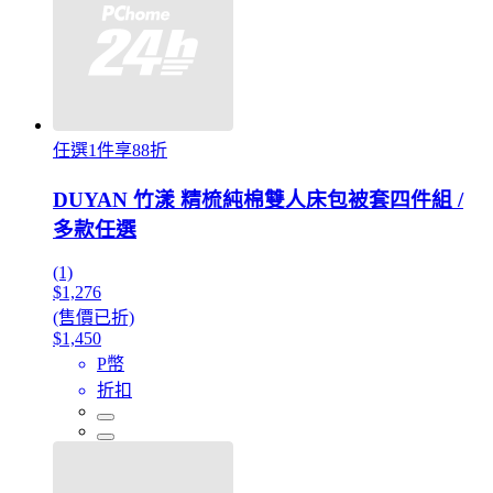
任選1件享88折
DUYAN 竹漾 精梳純棉雙人床包被套四件組 /
多款任選
(1)
$1,276
(售價已折)
$1,450
P幣
折扣