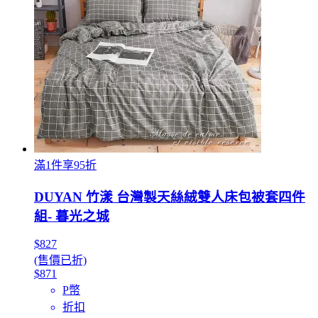
滿1件享95折
DUYAN 竹漾 台灣製天絲絨雙人床包被套四件
組- 暮光之城
$827
(售價已折)
$871
P幣
折扣