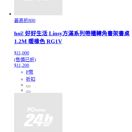
最高折800
hoi! 好好生活 Linsy方滿系列帶櫃轉角書架書桌
1.2M 暖橡色 RG1V
$11,000
(售價已折)
$11,200
P幣
折扣