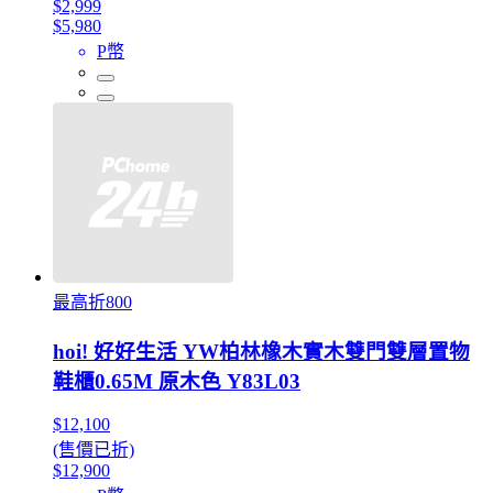
$2,999
$5,980
P幣
最高折800
hoi! 好好生活 YW柏林橡木實木雙門雙層置物
鞋櫃0.65M 原木色 Y83L03
$12,100
(售價已折)
$12,900