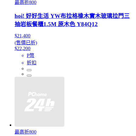
最高折800
hoi! 好好生活 YW布拉格橡木實木玻璃拉門三
抽岩板餐櫃1.5M 原木色 Y84Q12
$21,400
(售價已折)
$22,200
P幣
折扣
最高折800