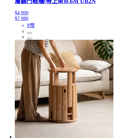
層翻門鞋櫃(帶上架)0.6M UB2N
$4,999
$7,980
P幣