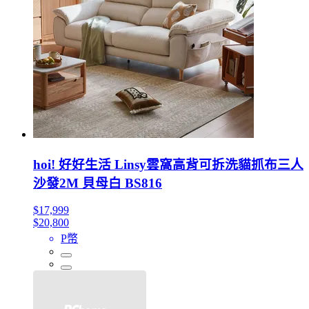
hoi! 好好生活 Linsy雲窩高背可拆洗貓抓布三人
沙發2M 貝母白 BS816
$17,999
$20,800
P幣