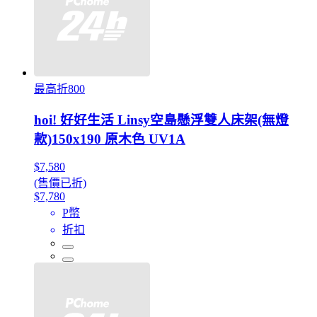
最高折800
hoi! 好好生活 Linsy空島懸浮雙人床架(無燈
款)150x190 原木色 UV1A
$7,580
(售價已折)
$7,780
P幣
折扣