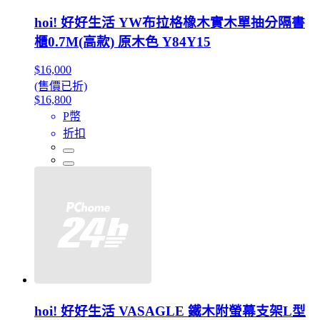
hoi! 好好生活 YW布拉格橡木實木單抽分隔書
櫃0.7M(高款) 原木色 Y84Y15
$16,000
(售價已折)
$16,800
P幣
折扣
hoi! 好好生活 VASAGLE 鐵木附螢幕支架L型