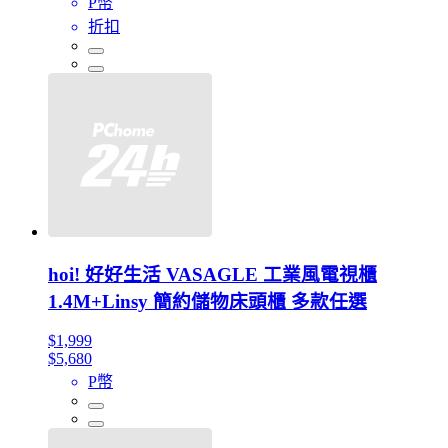
P幣
折扣
hoi! 好好生活 VASAGLE 工業風電視櫃
1.4M+Linsy 簡約儲物床頭櫃 多款任選
$1,999
$5,680
P幣