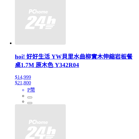
hoi! 好好生活 YW貝里水曲柳實木伸縮岩板餐
桌1.7M 原木色 Y342R04
$14,999
$21,800
P幣