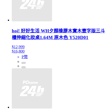
hoi! 好好生活 WH夕顏橡膠木實木壹字版三斗
櫃伸縮化妝桌1.64M 原木色 Y520D01
$12,999
$16,800
P幣