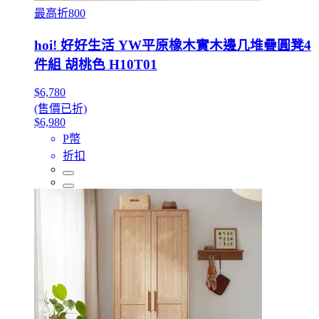
最高折800
hoi! 好好生活 YW平原橡木實木邊几堆疊圓凳4
件組 胡桃色 H10T01
$6,780
(售價已折)
$6,980
P幣
折扣