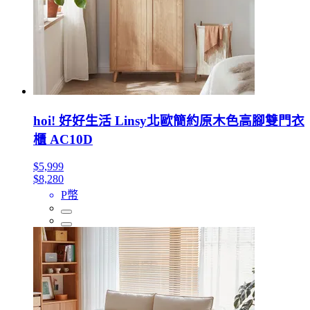
hoi! 好好生活 Linsy北歐簡約原木色高腳雙門衣
櫃 AC10D
$5,999
$8,280
P幣