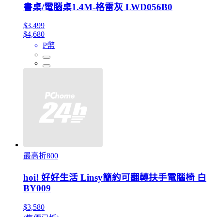
書桌/電腦桌1.4M-格雷灰 LWD056B0
$3,499
$4,680
P幣
最高折800
hoi! 好好生活 Linsy簡約可翻轉扶手電腦椅 白
BY009
$3,580