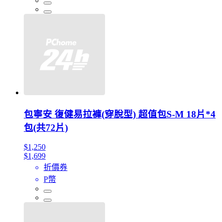
包寧安 復健易拉褲(穿脫型) 超值包S-M 18片*4
包(共72片)
$1,250
$1,699
折價券
P幣