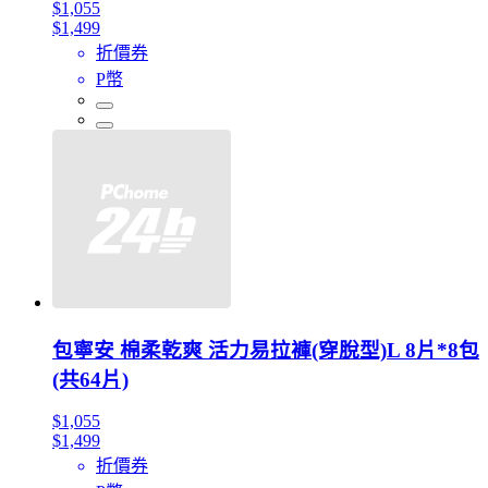
$1,055
$1,499
折價券
P幣
包寧安 棉柔乾爽 活力易拉褲(穿脫型)L 8片*8包
(共64片)
$1,055
$1,499
折價券