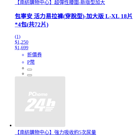
【南紡購物中心】超彈性腰圍-新版型加大
包寧安 活力易拉褲(穿脫型)-加大版 L-XL 18片
*4包(共72片)
(1)
$1,250
$1,699
折價券
P幣
【南紡購物中心】強力吸收約5次尿量