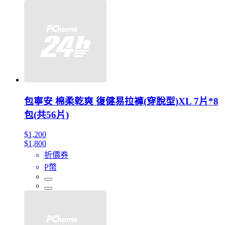
包寧安 棉柔乾爽 復健易拉褲(穿脫型)XL 7片*8
包(共56片)
$1,200
$1,800
折價券
P幣