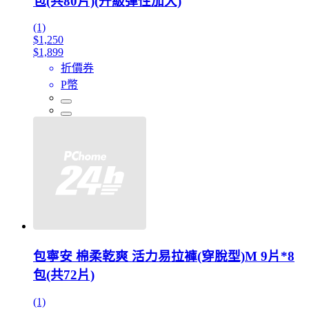
包(共80片)(升級彈性加大)
(1)
$1,250
$1,899
折價券
P幣
包寧安 棉柔乾爽 活力易拉褲(穿脫型)M 9片*8
包(共72片)
(1)