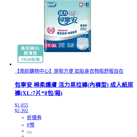
【南紡購物中心】穿脫方便 如貼身衣物般舒服自在
包寧安 棉柔護膚 活力易拉褲(內褲型) 成人紙尿
褲(XL:7片*8包/箱)
$1,055
$2,392
折價券
P幣