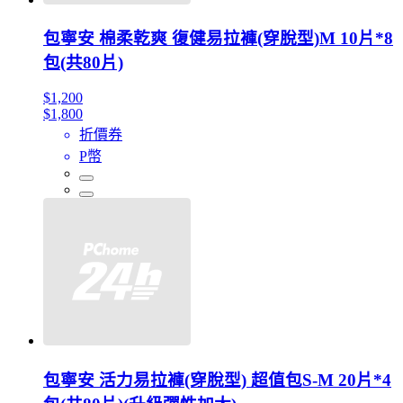
包寧安 棉柔乾爽 復健易拉褲(穿脫型)M 10片*8
包(共80片)
$1,200
$1,800
折價券
P幣
包寧安 活力易拉褲(穿脫型) 超值包S-M 20片*4