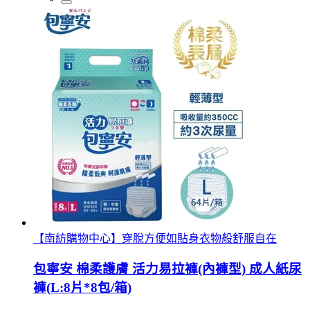
【南紡購物中心】穿脫方便如貼身衣物般舒服自在
包寧安 棉柔護膚 活力易拉褲(內褲型) 成人紙尿
褲(L:8片*8包/箱)