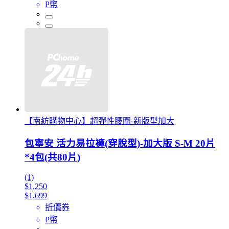
P幣
【南紡購物中心】超彈性腰圍-新版型加大
包寧安 活力易拉褲(穿脫型)-加大版 S-M 20片
*4包(共80片)
(1)
$1,250
$1,699
折價券
P幣