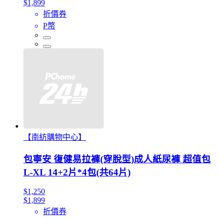
$1,899
折價券
P幣
【南紡購物中心】
包寧安 復健易拉褲(穿脫型)成人紙尿褲 超值包
L-XL 14+2片*4包(共64片)
$1,250
$1,899
折價券