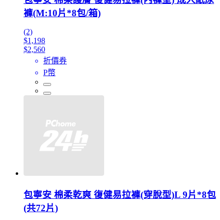
褲(M:10片*8包/箱)
(2)
$1,198
$2,560
折價券
P幣
包寧安 棉柔乾爽 復健易拉褲(穿脫型)L 9片*8包
(共72片)