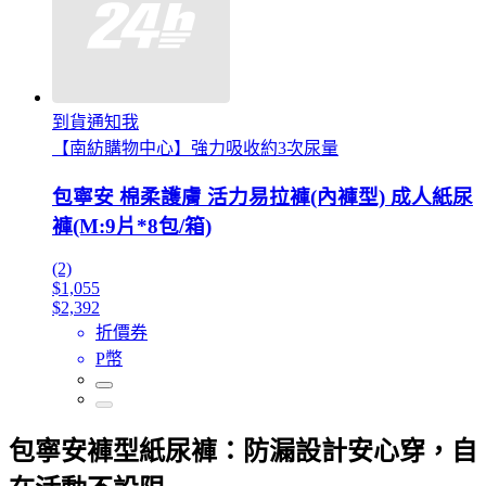
到貨通知我
【南紡購物中心】強力吸收約3次尿量
包寧安 棉柔護膚 活力易拉褲(內褲型) 成人紙尿
褲(M:9片*8包/箱)
(2)
$1,055
$2,392
折價券
P幣
包寧安褲型紙尿褲：防漏設計安心穿，自