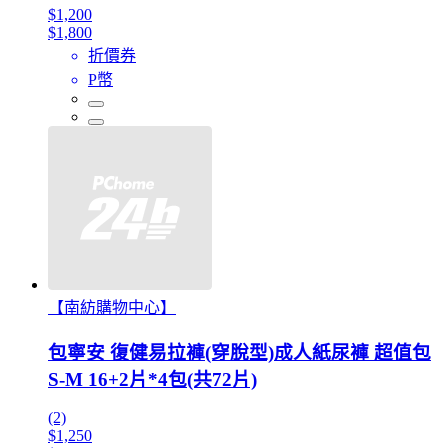
$1,200
$1,800
折價券
P幣
【南紡購物中心】
包寧安 復健易拉褲(穿脫型)成人紙尿褲 超值包
S-M 16+2片*4包(共72片)
(2)
$1,250