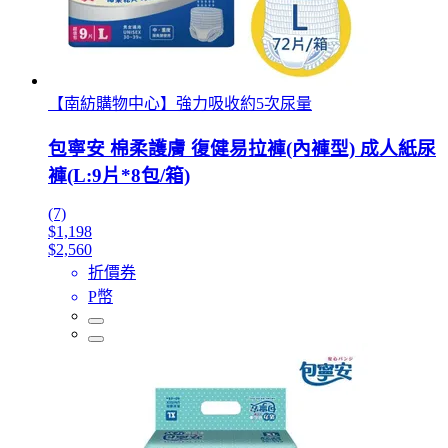
【南紡購物中心】強力吸收約5次尿量
包寧安 棉柔護膚 復健易拉褲(內褲型) 成人紙尿
褲(L:9片*8包/箱)
(7)
$1,198
$2,560
折價券
P幣