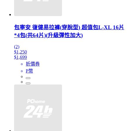
包寧安 復健易拉褲(穿脫型) 超值包L-XL 16片
*4包(共64片)(升級彈性加大)
(2)
$1,250
$1,699
折價券
P幣