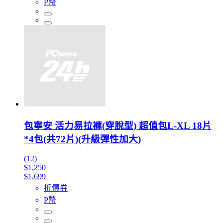
P幣
包寧安 活力易拉褲(穿脫型) 超值包L-XL 18片
*4包(共72片)(升級彈性加大)
(12)
$1,250
$1,699
折價券
P幣