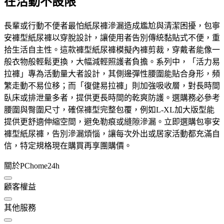
在活動不設限
長輩或行動不便者最怕紙尿褲滲漏造成尷尬與清潔困擾，包寧
安褲型紙尿褲以穿脫設計，讓使用者告別傳統黏貼式不便，重
拾生活自主性。這款褲型紙尿褲模擬內褲剪裁，穿戴者能像一
般衣物般輕鬆更換，大幅減輕照護者負擔。系列中，「活力易
拉褲」專為活動量大者設計，其側邊彈性腰圍能貼合身形，頻
繁走動不易位移；而「復健易拉褲」則加強吸收層，對長時間
臥床或排泄量多者，提供更長時間的乾爽防護。選購務必參考
腰圍與臀圍尺寸，確保褲型完整包覆，例如L-XL加大版型能
提供更舒適伸縮空間，避免勒痕或縫隙滲漏。立即選購包寧安
褲型紙尿褲，告別滲漏煩惱，讓每次外出或居家活動都充滿自
信，特定規格現在購買再享團購價。
關於PChome24h
顧客權益
其他服務