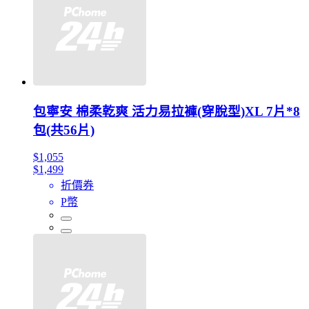
包寧安 棉柔乾爽 活力易拉褲(穿脫型)XL 7片*8
包(共56片)
$1,055
$1,499
折價券
P幣