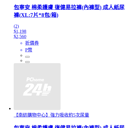
包寧安 棉柔護膚 復健易拉褲(內褲型) 成人紙尿
褲(XL:7片*8包/箱)
(2)
$1,198
$2,560
折價券
P幣
【南紡購物中心】強力吸收約5次尿量
包寧安 棉柔護膚 復健易拉褲(內褲型) 成人紙尿