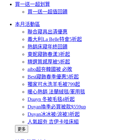
買一送一超划算
買一送一超值回饋
本月活動區
聯合寢具出清優惠
義大利La Belle特會5折起
熱銷床寢年終回饋
東妮寢飾春漾3折起
精選質感厚被5折起
aibo超夯韓國被 必敗
Best寢飾春季優惠5折起
獨家可水洗羊毛被799起
暖心熱銷 法蘭絨毯/軍用毯
Duayn 冬被毛毯4折起
Duyan換季必買被款$559up
Duyan冰冰被/涼被3折起
人氣超夯 吉伊卡哇床組
更多