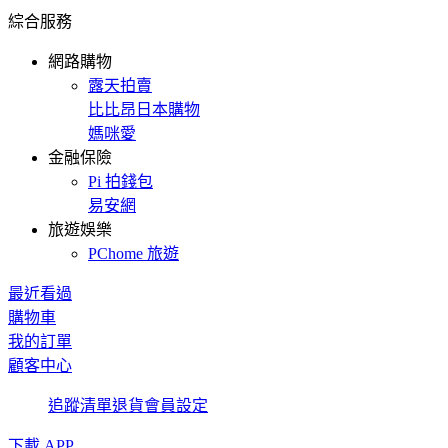
綜合服務
網路購物
露天拍賣
比比昂日本購物
媽咪愛
金融保險
Pi 拍錢包
易安網
旅遊娛樂
PChome 旅遊
最近看過
購物車
我的訂單
顧客中心
追蹤清單
退貨
會員設定
下載 APP