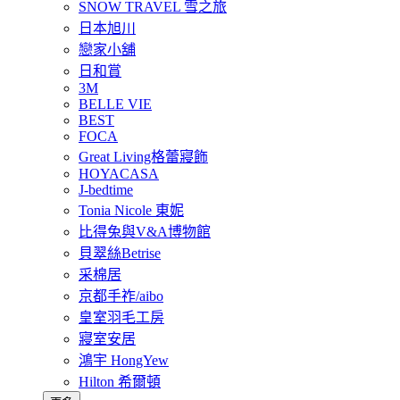
SNOW TRAVEL 雪之旅
日本旭川
戀家小舖
日和賞
3M
BELLE VIE
BEST
FOCA
Great Living格蕾寢飾
HOYACASA
J-bedtime
Tonia Nicole 東妮
比得兔與V&A博物館
貝翠絲Betrise
采棉居
京都手祚/aibo
皇室羽毛工房
寢室安居
鴻宇 HongYew
Hilton 希爾頓