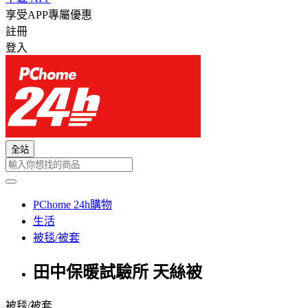
享受APP專屬優惠
註冊
登入
全站
PChome 24h購物
生活
被毯/被套
田中保暖試驗所 天絲被
被毯/被套