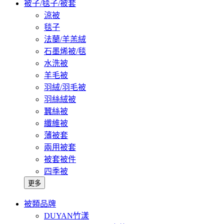
被子/毯子/被套
涼被
毯子
法蘭/羊羔絨
石墨烯被/毯
水洗被
羊毛被
羽絨/羽毛被
羽絲絨被
蠶絲被
纖維被
薄被套
兩用被套
被套被件
四季被
更多
被類品牌
DUYAN竹漾