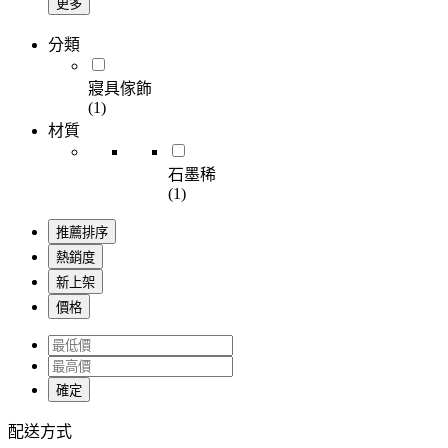
更多
分類
寢具傢飾
(1)
材質
石墨稀
(1)
推薦排序
熱銷度
新上架
價格
確定
配送方式