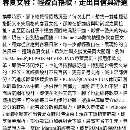
春夏女鞋：輕盈百搭款，走出自信與舒適
換季時節，腳下總覺得悶熱沉重？每次出門，想找一雙能輕鬆
搭配又不失風格的春夏女鞋，卻總在舒適度與時尚感之間拉
扯，甚至因為鞋子不透氣讓腳底濕黏不適，影響一整天的好心
情。現在，告別這些困擾，PChome 24h購物精選多款春夏女
鞋，讓妳從容應對各種日常，每一步都輕盈自在，展現妳的自
信風采。 選購春夏女鞋，透氣性與支撐度是兩大關鍵。例如
Dr. Martens的ELPHIE MJ VIRGINIA芭蕾舞鞋，採用柔軟皮
革，即使長時間步行，也能保持腳感舒適，特別適合需要久站
的上班族，其經典設計不只百搭，更有足弓支撐，減少足部疲
勞。若追求輕量與緩震效果，PUMA的CASSIA LUX休閒鞋則
以輕量化EVA中底，提供極佳回彈力，讓妳走再久也不累，鞋
面透氣網布設計，即使在炎熱天氣下，腳丫也能維持乾爽。建
議挑選時，可依據每日平均步行距離，選擇中底厚度介於2-3
公分的鞋款，能有效分散腳底壓力，避免久走痠痛。 PChome
24h購物獨家推出春夏女鞋限時優惠！現在下單指定鞋款，即
享領券現折，部分款式再加碼組合下殺，最高可省下千元。無
論是想入手一雙Dr. Martens的經典款，或是PUMA的機能休閒