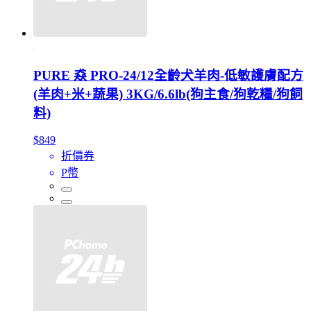
PURE 猋 PRO-24/12全齡犬羊肉-低敏護膚配方
(羊肉+米+蔬果) 3KG/6.6lb(狗主食/狗乾糧/狗飼
料)
$849
折價券
P幣