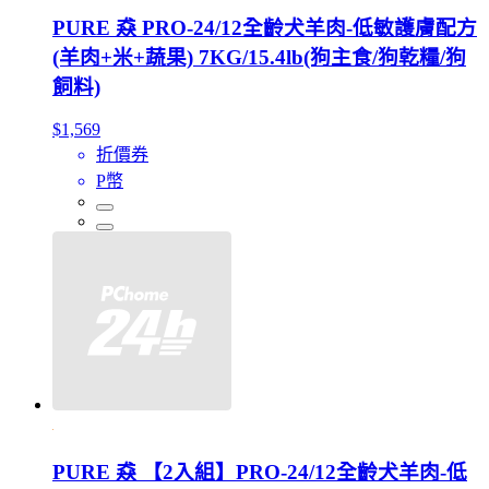
PURE 猋 PRO-24/12全齡犬羊肉-低敏護膚配方
(羊肉+米+蔬果) 7KG/15.4lb(狗主食/狗乾糧/狗
飼料)
$1,569
折價券
P幣
PURE 猋 【2入組】PRO-24/12全齡犬羊肉-低