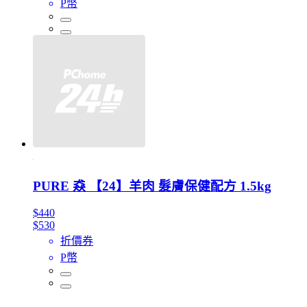
P幣
PURE 猋 【24】羊肉 髮膚保健配方 1.5kg
$440
$530
折價券
P幣