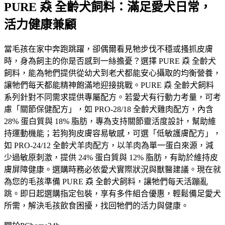
PURE 猋 全齡犬飼料：滿足愛犬日常，
活力健康兼顧
當毛孩在家中奔跑跳躍，卻偶爾看見牠步伐不穩或搔抓皮膚
時，身為飼主的你是否感到一絲擔憂？選擇 PURE 猋 全齡犬
飼料，能為牠們提供從幼犬到老犬都能安心攝取的均衡營養，
讓牠們每天都能精神飽滿地迎接挑戰。PURE 猋 全齡犬飼料
系列針對不同需求提供專屬配方。若愛犬有行動力考量，可考
慮「關節保健配方」，如 PRO-28/18 全齡犬雞肉配方，內含
28% 蛋白質與 18% 脂肪，專為支持關節靈活度設計，幫助維
持運動機能；若狗狗皮膚容易敏感，可選「低敏護膚配方」，
如 PRO-24/12 全齡犬羊肉配方，以羊肉為單一蛋白來源，減
少過敏原刺激，提供 24% 蛋白質與 12% 脂肪，有助於維持皮
膚屏障健康。選購時務必依愛犬實際狀況與獸醫建議。現在就
為您的毛孩準備 PURE 猋 全齡犬飼料，讓牠們每天活蹦亂
跳。即日起選購指定包裝，享有多件組合優惠，輕鬆備足愛犬
所需，解決毛孩飲食困擾，找回牠們的活力與健康。