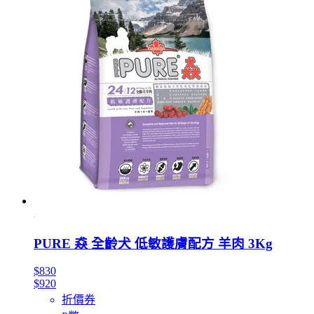
PURE 猋 全齡犬 低敏護膚配方 羊肉 3Kg
$830
$920
折價券