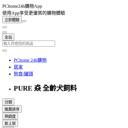
PChome24h購物App
使用App享受更優質的購物體驗
立即體驗
全站
PChome 24h購物
居家
狗食/罐頭
PURE 猋 全齡犬飼料
分類
推薦排序
熱銷度
新上架