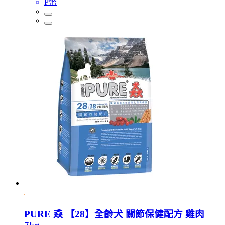
P幣
PURE 猋 【28】全齡犬 關節保健配方 雞肉