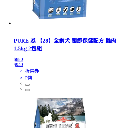
PURE 猋 【28】全齡犬 關節保健配方 雞肉
1.5kg 2包組
$880
$940
折價券
P幣