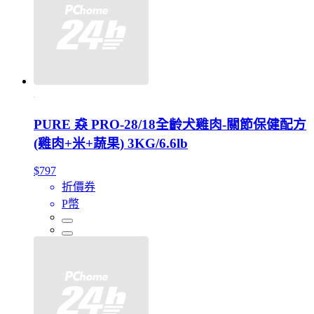
PURE 猋 PRO-28/18全齡犬雞肉-關節保健配方
(雞肉+米+蔬果) 3KG/6.6lb
$797
折價券
P幣