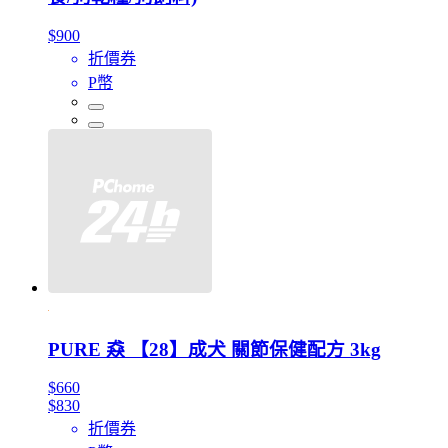
$900
折價券
P幣
PURE 猋 【28】成犬 關節保健配方 3kg
$660
$830
折價券