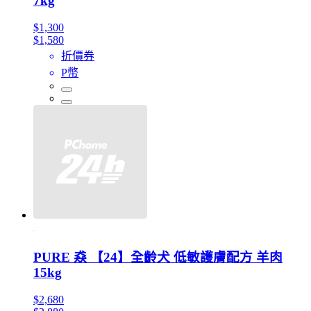
7kg
$1,300
$1,580
折價券
P幣
PURE 猋 【24】全齡犬 低敏護膚配方 羊肉
15kg
$2,680