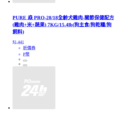
PURE 猋 PRO-28/18全齡犬雞肉-關節保健配方
(雞肉+米+蔬果) 7KG/15.4lb(狗主食/狗乾糧/狗
飼料)
$1,441
折價券
P幣