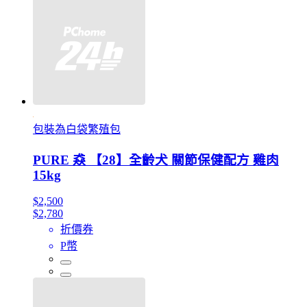
包裝為白袋繁殖包
PURE 猋 【28】全齡犬 關節保健配方 雞肉
15kg
$2,500
$2,780
折價券
P幣