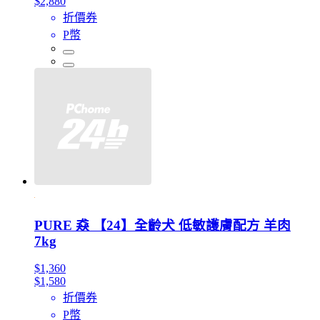
$2,880
折價券
P幣
PURE 猋 【24】全齡犬 低敏護膚配方 羊肉
7kg
$1,360
$1,580
折價券
P幣