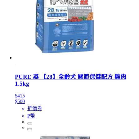
PURE 猋 【28】全齡犬 關節保健配方 雞肉
1.5kg
$415
$500
折價券
P幣