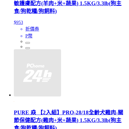
敏護膚配方(羊肉+米+蔬果) 1.5KG/3.3lb(狗主
食/狗乾糧/狗飼料)
$953
折價券
P幣
PURE 猋 【2入組】PRO-28/18全齡犬雞肉-關
節保健配方(雞肉+米+蔬果) 1.5KG/3.3lb(狗主
食/狗乾糧/狗飼料)