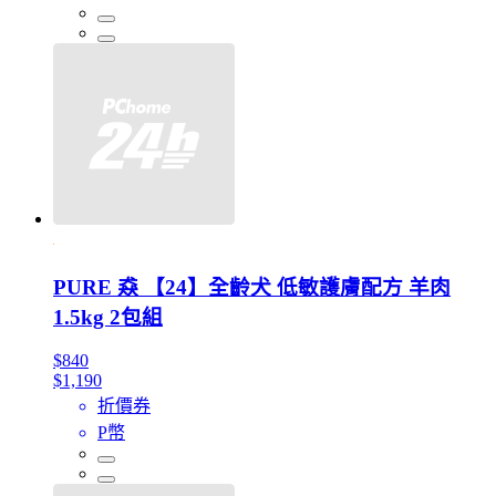
PURE 猋 【24】全齡犬 低敏護膚配方 羊肉
1.5kg 2包組
$840
$1,190
折價券
P幣