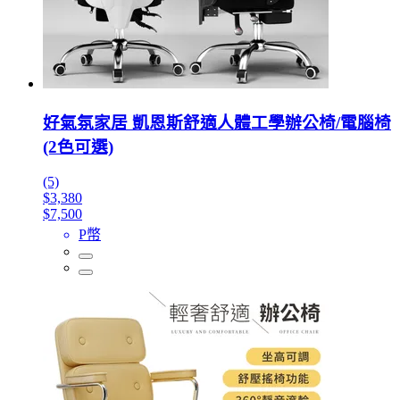
好氣氛家居 凱恩斯舒適人體工學辦公椅/電腦椅
(2色可選)
(5)
$3,380
$7,500
P幣