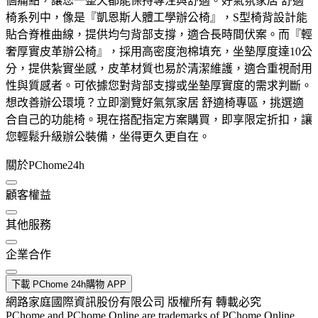
個痛點，讓您一整天都能保持專注與舒適。好氣氛家居 舒適
椅系列中，像是『凱恩斯人體工學辦公椅』，S型椅背設計能
貼合脊椎曲線，提供均勻背部支撐，適合長時間伏案。而『輕
奢厚實皮革辦公椅』，採用高密度泡棉填充，坐墊厚度達10公
分，提供紮實坐感，皮革材質也易於清潔維護，適合重視耐用
性與質感者。可依據您對背部支撐或坐墊厚實度的需求判斷。
想改善辦公環境？立即瀏覽好氣氛家居 舒適椅專區，挑選適
合自己的功能椅。現在搭配指定方案購買，即享限定折扣，讓
您輕鬆升級辦公裝備，坐得更久更自在。
關於PChome24h
顧客權益
其他服務
企業合作
下載 PChome 24h購物 APP
網路家庭國際資訊股份有限公司 版權所有 轉載必究
PChome and PChome Online are trademarks of PChome Online