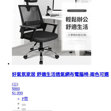
好氣氛家居 舒適生活透氣網布電腦椅-兩色可選
(11)
$860
$1,999
P幣