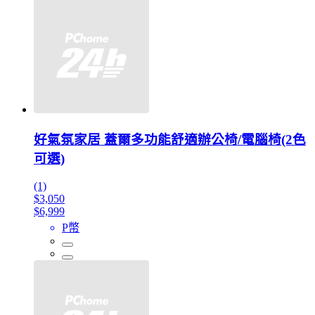
好氣氛家居 蓋爾多功能舒適辦公椅/電腦椅(2色
可選)
(1)
$3,050
$6,999
P幣