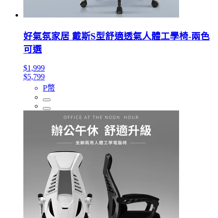
好氣氛家居 戴斯S型舒適透氣人體工學椅-兩色
可選
$1,999
$5,799
P幣