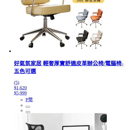
好氣氛家居 輕奢厚實舒適皮革辦公椅/電腦椅-
五色可選
(5)
$1,620
$5,999
P幣