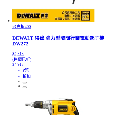
最高折400
DEWALT 得偉 強力型隔間行業電動起子機
DW272
$4,818
(售價已折)
$4,918
P幣
折扣