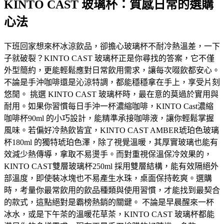
KINTO CAST 玻璃杯：質感日常的選購
心法
下班回家想來杯冰涼飲品，卻擔心玻璃杯不耐冷熱溫差，一下
子就破裂？KINTO CAST 玻璃杯正是你尋找的答案，它不僅
外型簡約，更能輕鬆應對日常飲用需求，讓每次啜飲都安心。
不論是手沖咖啡還是沁涼特調，都能穩穩拿在手上，享受片刻
悠閒。 挑選 KINTO CAST 玻璃杯時，最在意的莫過於實用與
耐用。如果你習慣每日手沖一杯濃縮咖啡，KINTO Cast濃縮
咖啡杯90ml 的小巧設計，能精準承接咖啡液，讓你輕鬆掌握
風味。若偏好冷熱飲皆宜，KINTO CAST AMBER琥珀色玻璃
杯180ml 的獨特琥珀色澤，除了視覺溫暖，其厚實玻璃也能有
效減少熱傳導，拿取不易燙手。而對重視保溫保冷效果的，
KINTO CAST雙層玻璃杯250ml 採用雙層結構，能有效隔絕外
部溫度，即使裝冰塊也不易產生水珠，桌面保持乾爽。選購
時，考量你最常飲用的飲品種類與使用習慣，才能找到最契合
的款式，這點絕對是霸榜熱銷的關鍵。 不論是早晨醒來一杯
冰水，或是下午茶的溫暖花草茶，KINTO CAST 玻璃杯都能