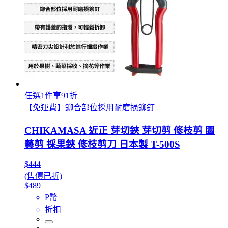
任選1件享91折
【免運費】鉚合部位採用耐磨损鉚釘
CHIKAMASA 近正 芽切鋏 芽切剪 修枝剪 園
藝剪 採果鋏 修枝剪刀 日本製 T-500S
$444
(售價已折)
$489
P幣
折扣