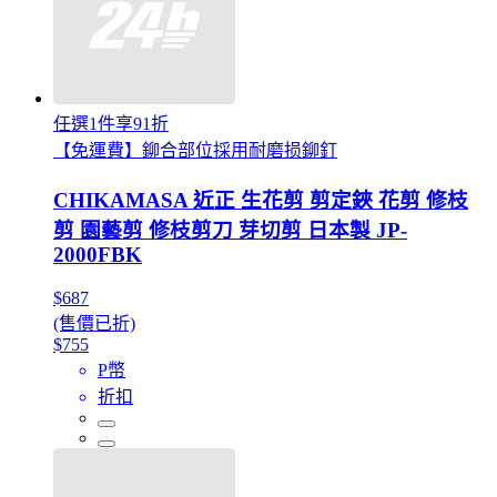
任選1件享91折
【免運費】鉚合部位採用耐磨损鉚釘
CHIKAMASA 近正 生花剪 剪定鋏 花剪 修枝
剪 園藝剪 修枝剪刀 芽切剪 日本製 JP-
2000FBK
$687
(售價已折)
$755
P幣
折扣