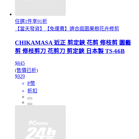
任選1件享91折
【當天發貨】【免運費】適合庭園果樹花卉修剪
CHIKAMASA 近正 剪定鋏 花剪 修枝剪 園藝
剪 修枝剪刀 花剪刀 剪定鋏 日本製 TS-66B
$845
(售價已折)
$929
P幣
折扣