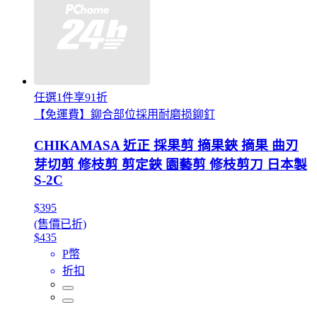
任選1件享91折
【免運費】鉚合部位採用耐磨损鉚釘
CHIKAMASA 近正 採果剪 摘果鋏 摘果 曲刃
芽切剪 修枝剪 剪定鋏 園藝剪 修枝剪刀 日本製
S-2C
$395
(售價已折)
$435
P幣
折扣