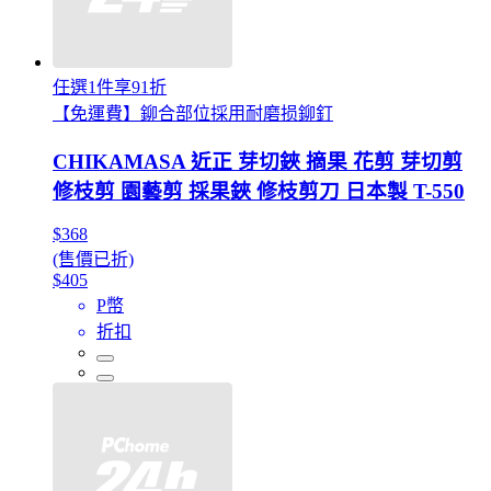
任選1件享91折
【免運費】鉚合部位採用耐磨损鉚釘
CHIKAMASA 近正 芽切鋏 摘果 花剪 芽切剪
修枝剪 園藝剪 採果鋏 修枝剪刀 日本製 T-550
$368
(售價已折)
$405
P幣
折扣