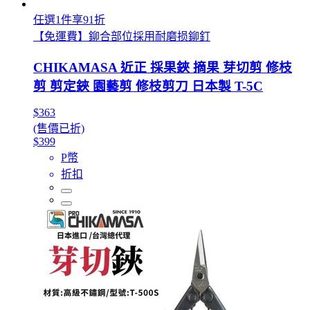
任選1件享91折
【免運費】鉚合部位採用耐磨损鉚釘
CHIKAMASA 近正 採果鋏 摘果 芽切剪 修枝
剪 剪定鋏 園藝剪 修枝剪刀 日本製 T-5C
$363
(售價已折)
$399
P幣
折扣