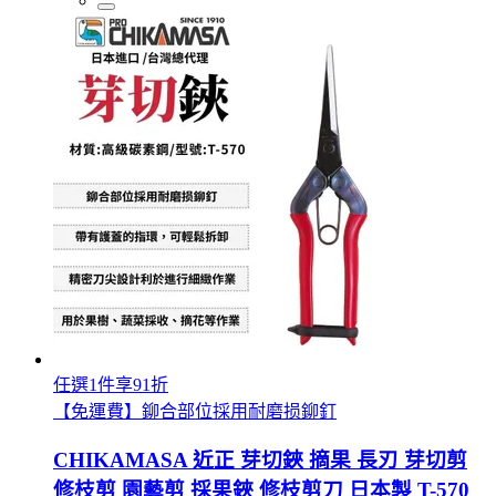
任選1件享91折
【免運費】鉚合部位採用耐磨损鉚釘
CHIKAMASA 近正 芽切鋏 摘果 長刃 芽切剪
修枝剪 園藝剪 採果鋏 修枝剪刀 日本製 T-570