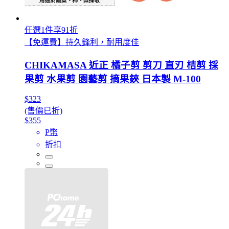
任選1件享91折
【免運費】持久鋒利，耐用度佳
CHIKAMASA 近正 橘子剪 剪刀 直刃 桔剪 採
果剪 水果剪 園藝剪 摘果鋏 日本製 M-100
$323
(售價已折)
$355
P幣
折扣