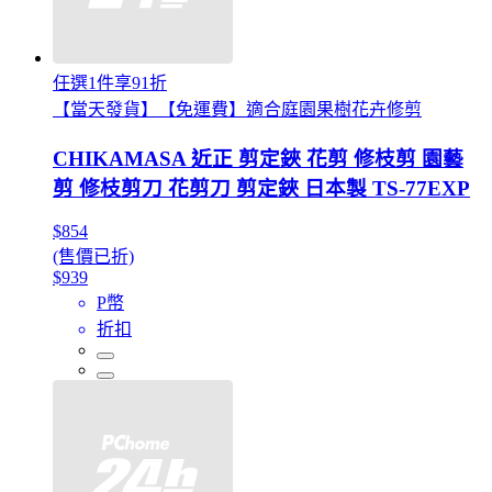
任選1件享91折
【當天發貨】【免運費】適合庭園果樹花卉修剪
CHIKAMASA 近正 剪定鋏 花剪 修枝剪 園藝
剪 修枝剪刀 花剪刀 剪定鋏 日本製 TS-77EXP
$854
(售價已折)
$939
P幣
折扣