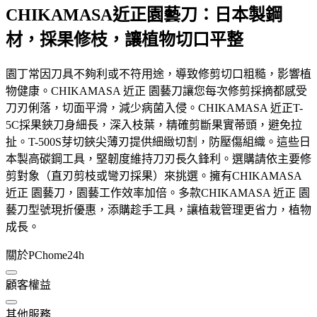
CHIKAMASA近正園藝刀：日本製鋼
材，採果修枝，讓植物切口平整
園丁常因刀具不夠利或不符用途，導致修剪切口粗糙，影響植
物健康。CHIKAMASA 近正 園藝刀讓您每次修剪採摘都感受
刀刃俐落，切面平滑，減少病菌入侵。CHIKAMASA 近正T-
5C採果鋏刀身細長，深入枝葉，精確剪斷果實蒂頭，避免拉
扯。T-500S芽切鋏尖薄刃提供細緻切割，防壓傷組織。這些日
本製高碳鋼工具，堅韌度維持刀刃長久鋒利。選購請依主要修
剪對象（直刃剪枝或彎刃採果）來挑選。擁有CHIKAMASA
近正 園藝刀，園藝工作效率加倍。多款CHIKAMASA 近正 園
藝刀型號現折優惠，添購趁手工具，讓植栽管理更省力，植物
成長。
關於PChome24h
顧客權益
其他服務