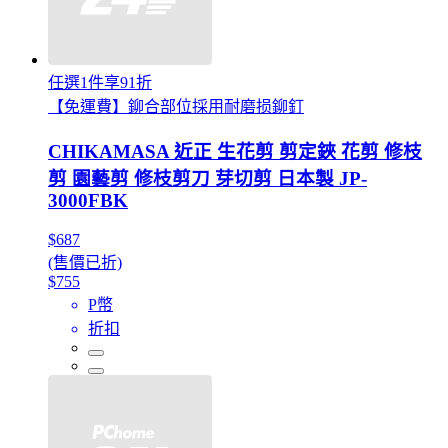
任選1件享91折
【免運費】鉚合部位採用耐磨损鉚釘
CHIKAMASA 近正 生花剪 剪定鋏 花剪 修枝
剪 園藝剪 修枝剪刀 芽切剪 日本製 JP-
3000FBK
$687
(售價已折)
$755
P幣
折扣