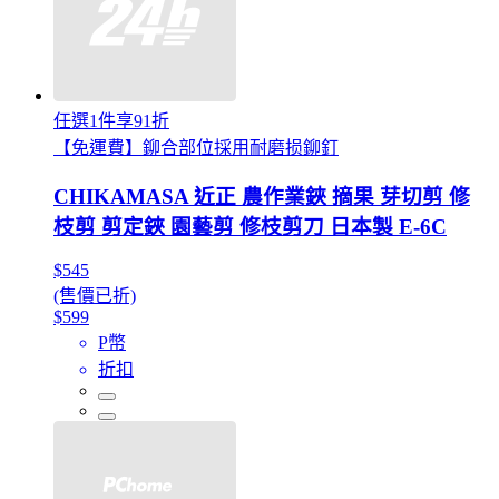
任選1件享91折
【免運費】鉚合部位採用耐磨损鉚釘
CHIKAMASA 近正 農作業鋏 摘果 芽切剪 修
枝剪 剪定鋏 園藝剪 修枝剪刀 日本製 E-6C
$545
(售價已折)
$599
P幣
折扣