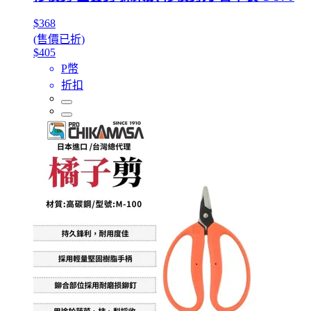
$368
(售價已折)
$405
P幣
折扣