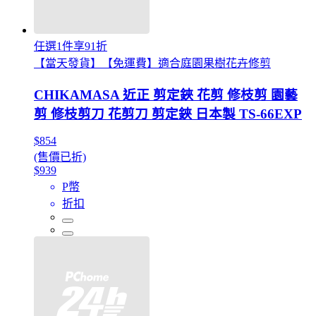
任選1件享91折
【當天發貨】【免運費】適合庭園果樹花卉修剪
CHIKAMASA 近正 剪定鋏 花剪 修枝剪 園藝
剪 修枝剪刀 花剪刀 剪定鋏 日本製 TS-66EXP
$854
(售價已折)
$939
P幣
折扣