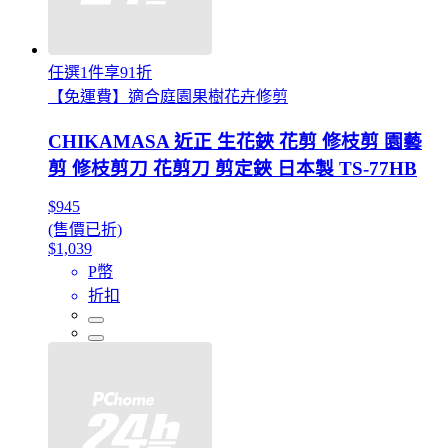
任選1件享91折
【免運費】適合庭園果樹花卉修剪
CHIKAMASA 近正 生花鋏 花剪 修枝剪 園藝
剪 修枝剪刀 花剪刀 剪定鋏 日本製 TS-77HB
$945
(售價已折)
$1,039
P幣
折扣