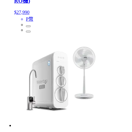
RO機)
$27,990
P幣