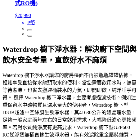
式RO機)
$20,990
P幣
Waterdrop 櫥下淨水器：解決廚下空間與
飲水安全考量，直飲好水不麻煩
Waterdrop 櫥下淨水器讓您的廚房檯面不再被瓶瓶罐罐佔據，
輕鬆享受直接從水龍頭取水的便利。當您需要飲用水時，無需
等待煮沸，也省去搬運桶裝水的力氣，即開即飲，純淨唾手可
得。 選擇 Waterdrop 櫥下淨水器，主要考慮過濾技術。例如注
重保留水中礦物質且濾水量大的使用者，Waterdrop 櫥下型
10UB超濾中空絲膜生飲淨水器，其41630公升的總處理水量，
足夠一般家庭兩年左右的日常飲用需求，大幅降低濾心更換頻
率。若對水質純淨度有更高要求，Waterdrop 櫥下型G2P600
RO逆滲透無桶直輸生飲淨水器，能有效濾除重金屬與雜質，