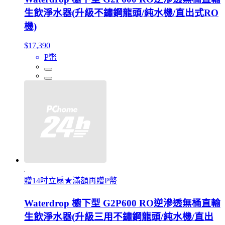
生飲淨水器(升級不鏽鋼龍頭/純水機/直出式RO
機)
$17,390
P幣
贈14吋立扇★滿額再贈P幣
Waterdrop 櫥下型 G2P600 RO逆滲透無桶直輸
生飲淨水器(升級三用不鏽鋼龍頭/純水機/直出