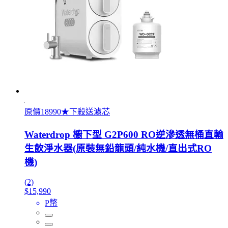
原價18990★下殺送濾芯
Waterdrop 櫥下型 G2P600 RO逆滲透無桶直輸
生飲淨水器(原裝無鉛龍頭/純水機/直出式RO
機)
(2)
$15,990
P幣