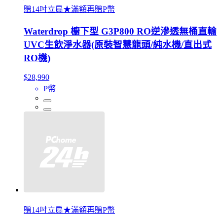
贈14吋立扇★滿額再贈P幣
Waterdrop 櫥下型 G3P800 RO逆滲透無桶直輸
UVC生飲淨水器(原裝智慧龍頭/純水機/直出式
RO機)
$28,990
P幣
贈14吋立扇★滿額再贈P幣