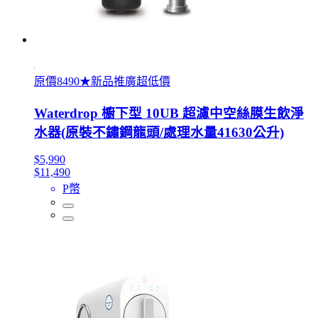
原價8490★新品推廣超低價
Waterdrop 櫥下型 10UB 超濾中空絲膜生飲淨
水器(原裝不鏽鋼龍頭/處理水量41630公升)
$5,990
$11,490
P幣