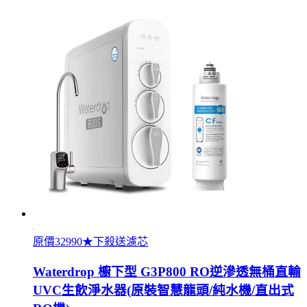
原價32990★下殺送濾芯
Waterdrop 櫥下型 G3P800 RO逆滲透無桶直輸
UVC生飲淨水器(原裝智慧龍頭/純水機/直出式