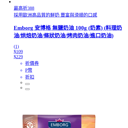
最高折388
採用歐洲高品質的鮮奶 豐富與滑順的口感
Emborg 安博格 無鹽奶油 100g (奶素) (料理奶
油/烘焙奶油/條狀奶油/烤肉奶油/進口奶油)
(1)
$109
$229
折價券
P幣
折扣