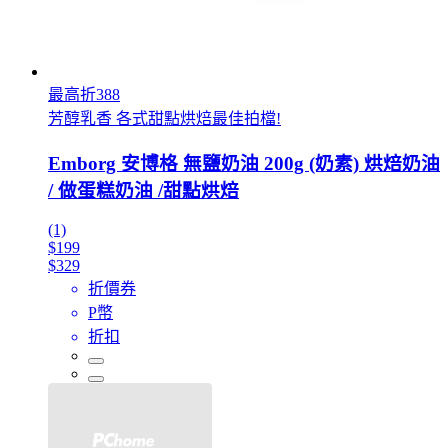
最高折388
芳醇乳香 各式甜點烘焙最佳拍檔!
Emborg 安博格 無鹽奶油 200g (奶素) 烘焙奶油
/ 做蛋糕奶油 /甜點烘焙
(1)
$199
$329
折價券
P幣
折扣