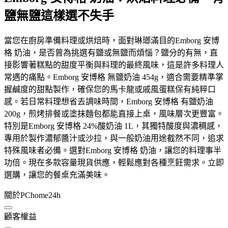
鹽無鹽這樣選不失手
當您在廚房準備料理或烘焙時，面對琳瑯滿目的Emborg 安博
格 奶油，是否曾為挑選有鹽或無鹽而煩惱？鹽分的有無，直
接影響著糕點的甜度平衡與料理的最終風味，這是許多料理人
常遇的痛點。Emborg 安博格 無鹽奶油 454g，適合需要精準掌
握鹹度的甜點製作，確保您的馬卡龍或戚風蛋糕保有純粹口
感。若日常料理想省去調味時間，Emborg 安博格 有鹽奶油
200g，煎烤排餐或塗抹麵包都能直接上桌，風味層次更豐富。
特別是Emborg 安博格 24%酸奶油 1L，其獨特酸度與濃稠感，
專用於製作濃郁醬汁或沙拉，與一般奶油用途截然不同，追求
特殊風味者必備。選對Emborg 安博格 奶油，讓您的料理事半
功倍。現在多款容量現貨供應，輕鬆應對各種烹飪需求。立即
選購，讓您的餐桌充滿美味。
關於PChome24h
顧客權益