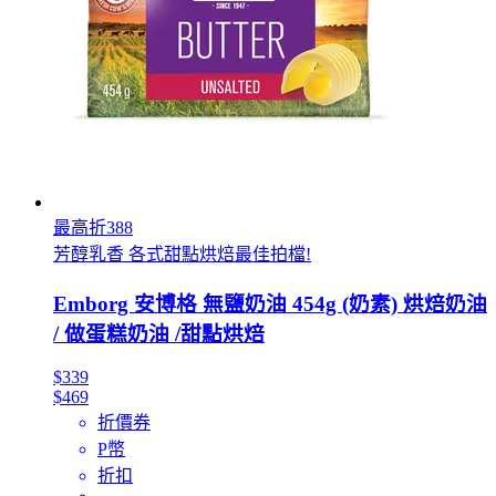
最高折388
芳醇乳香 各式甜點烘焙最佳拍檔!
Emborg 安博格 無鹽奶油 454g (奶素) 烘焙奶油
/ 做蛋糕奶油 /甜點烘焙
$339
$469
折價券
P幣
折扣