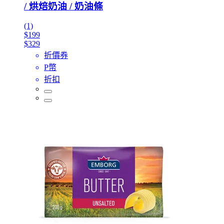
/ 烘焙奶油 / 奶油條
(1)
$199
$329
折價券
P幣
折扣