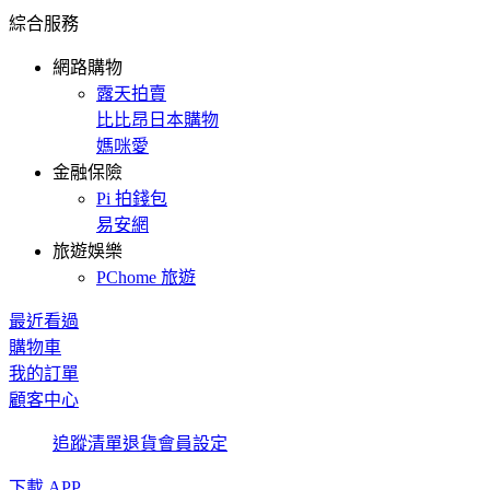
綜合服務
網路購物
露天拍賣
比比昂日本購物
媽咪愛
金融保險
Pi 拍錢包
易安網
旅遊娛樂
PChome 旅遊
最近看過
購物車
我的訂單
顧客中心
追蹤清單
退貨
會員設定
下載 APP