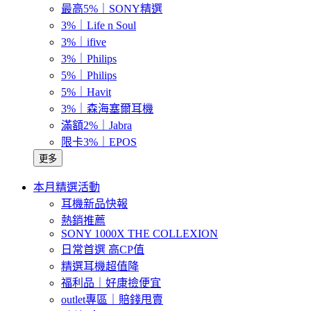
最高5%｜SONY精選
3%｜Life n Soul
3%｜ifive
3%｜Philips
5%｜Philips
5%｜Havit
3%｜森海塞爾耳機
滿額2%｜Jabra
限卡3%｜EPOS
更多
本月精選活動
耳機新品快報
熱銷推薦
SONY 1000X THE COLLEXION
日常首選 高CP值
精選耳機超值降
福利品｜好康撿便宜
outlet專區｜賠錢甩賣