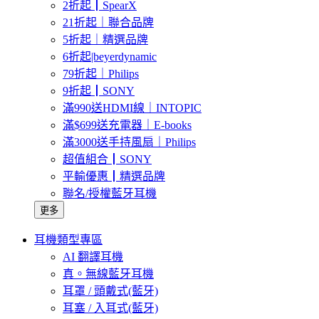
2折起┃SpearX
21折起｜聯合品牌
5折起｜精選品牌
6折起|beyerdynamic
79折起｜Philips
9折起┃SONY
滿990送HDMI線｜INTOPIC
滿$699送充電器｜E-books
滿3000送手持風扇｜Philips
超值組合┃SONY
平輸優惠┃精選品牌
聯名/授權藍牙耳機
更多
耳機類型專區
AI 翻譯耳機
真。無線藍牙耳機
耳罩 / 頭戴式(藍牙)
耳塞 / 入耳式(藍牙)