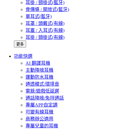
耳掛 / 頸掛式(藍牙)
骨傳導 / 開放式(藍牙)
單耳式(藍牙)
耳罩 / 頭戴式(有線)
耳塞 / 入耳式(有線)
耳掛 / 頸掛式(有線)
更多
功能快選
AI 翻譯耳機
主動降噪耳機
運動防水耳機
通透模式/環境音
電競/遊戲低延遲
通話降噪/免持通話
專屬APP自定調
可變有線耳機
商務辦公適用
專屬兒童的耳機