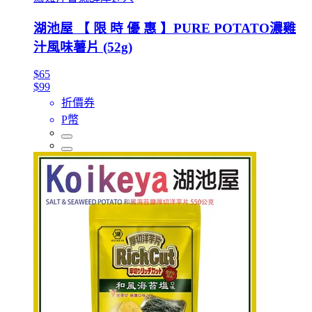
湖池屋 【 限 時 優 惠 】PURE POTATO濃雞
汁風味薯片 (52g)
$65
$99
折價券
P幣