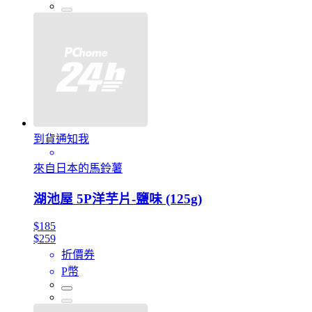
到貨通知我
來自日本的馬鈴薯
湖池屋 5P洋芋片-鹽味 (125g)
$185
$259
折價券
P幣