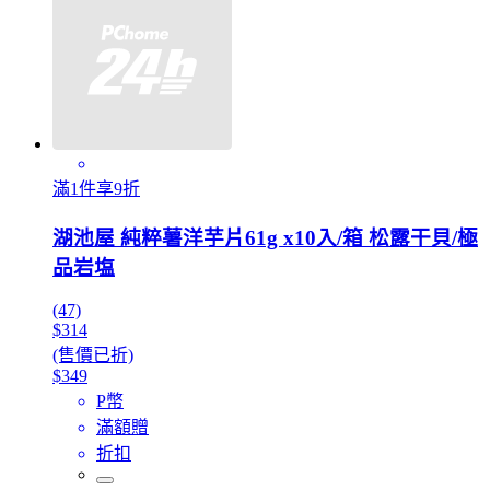
滿1件享9折
湖池屋 純粹薯洋芋片61g x10入/箱 松露干貝/極
品岩塩
(47)
$314
(售價已折)
$349
P幣
滿額贈
折扣