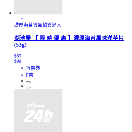
濃厚海苔香氣鹹香迷人
湖池屋 【 限 時 優 惠 】濃厚海苔風味洋芋片
(53g)
$69
$99
折價券
P幣