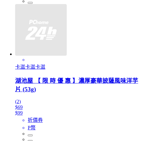
卡滋卡滋卡滋
湖池屋 【 限 時 優 惠 】濃厚豪華披薩風味洋芋
片 (53g)
(2)
$69
$99
折價券
P幣