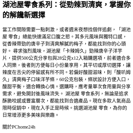
湖池屋零食系列：從勁辣到清爽，掌握你
的解饞新選擇
當工作間隙需要一點刺激，或者週末夜想找個伴追劇，「湖池
屋 零食」總能快速滿足口腹之慾。其多元風味與獨特口感，
從香辣帶勁的唐辛子到清爽解膩的梅子，都能找到你的心頭
好。 尋求強烈風味，湖池屋「卡辣姆久」勁辣唐辛子洋芋
片，提供500公克分享包與28公克x12入箱購選項，前者適合多
人同樂，後者則方便每日小份量享用，其平切或厚切選擇，讓
辣度在舌尖的停留感有所不同。若偏好酸甜滋味，則「酸叭姆
久」清爽梅子口味洋芋條，60公克包裝，條狀設計方便入口，
酸甜平衡，適合轉換心情。選購時，應考量單次食用量與分享
需求，避免開封後風味流失。 湖池屋 零食系列，無論是追求
酥脆咬感或豐富層次，都能找到合適產品。現在多款人氣商品
限時促銷中，現在入手正是時候。挑選湖池屋 零食，為你的
日常增添更多美味與樂趣。
關於PChome24h