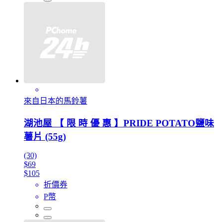
來自日本的馬鈴薯
湖池屋 【 限 時 優 惠 】PRIDE POTATO鹽味
薯片 (55g)
(30)
$69
$105
折價券
P幣