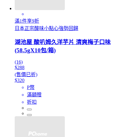
滿1件享9折
日本正宗酸味小點心強勢回歸
湖池屋 酸叭姆久洋芋片 清爽梅子口味
(58.5gX10包/箱)
(16)
$288
(售價已折)
$320
P幣
滿額贈
折扣