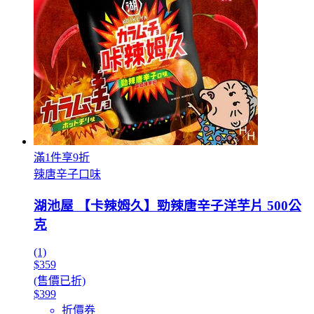
滿1件享9折
辣唐辛子口味
湖池屋 【卡辣姆久】勁辣唐辛子洋芋片 500公
克
(1)
$359
(售價已折)
$399
折價券