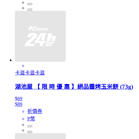
卡滋卡滋卡滋
湖池屋 【 限 時 優 惠 】絕品醬烤玉米餅 (73g)
$69
$89
折價券
P幣