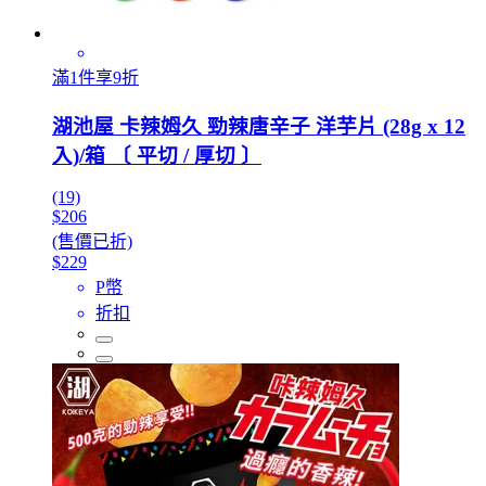
滿1件享9折
湖池屋 卡辣姆久 勁辣唐辛子 洋芋片 (28g x 12
入)/箱 〔 平切 / 厚切 〕
(19)
$206
(售價已折)
$229
P幣
折扣