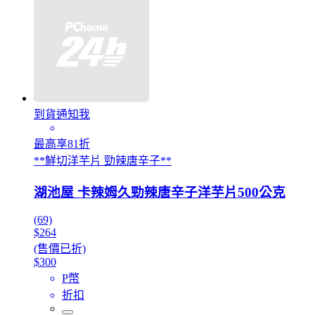
到貨通知我
最高享81折
**鮮切洋芋片 勁辣唐辛子**
湖池屋 卡辣姆久勁辣唐辛子洋芋片500公克
(69)
$264
(售價已折)
$300
P幣
折扣