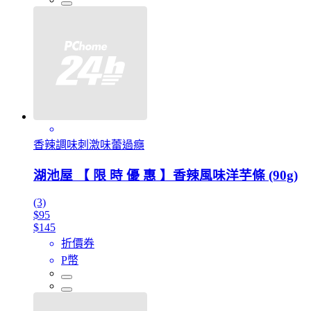
香辣調味刺激味蕾過癮
湖池屋 【 限 時 優 惠 】香辣風味洋芋條 (90g)
(3)
$95
$145
折價券
P幣