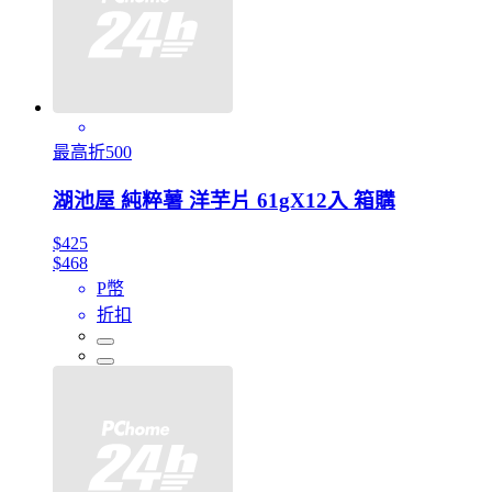
最高折500
湖池屋 純粹薯 洋芋片 61gX12入 箱購
$425
$468
P幣
折扣