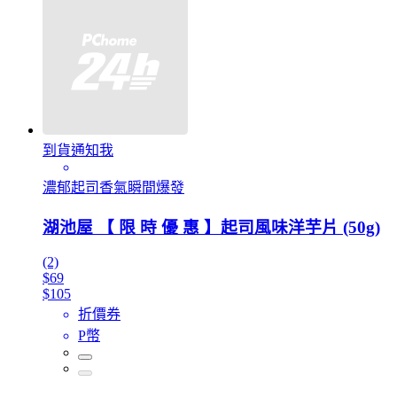
到貨通知我
濃郁起司香氣瞬間爆發
湖池屋 【 限 時 優 惠 】起司風味洋芋片 (50g)
(2)
$69
$105
折價券
P幣