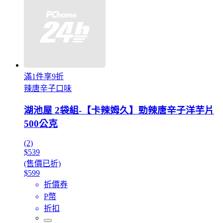
滿1件享9折
辣唐辛子口味
湖池屋 2袋組-【卡辣姆久】勁辣唐辛子洋芋片
500公克
(2)
$539
(售價已折)
$599
折價券
P幣
折扣