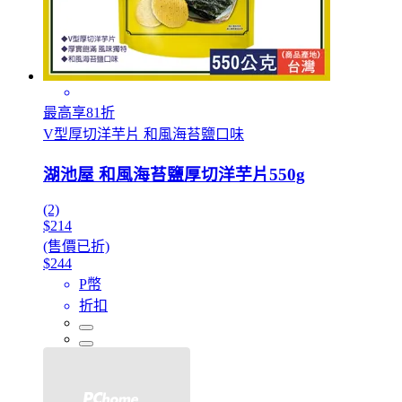
最高享81折
V型厚切洋芋片 和風海苔鹽口味
湖池屋 和風海苔鹽厚切洋芋片550g
(2)
$214
(售價已折)
$244
P幣
折扣