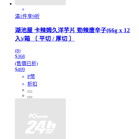
滿1件享9折
湖池屋 卡辣姆久洋芋片 勁辣唐辛子(66g x 12
入)/箱 〔 平切 / 厚切 〕
(8)
$368
(售價已折)
$409
P幣
折扣