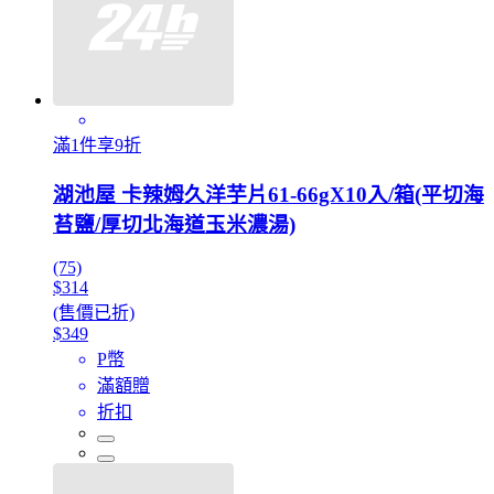
滿1件享9折
湖池屋 卡辣姆久洋芋片61-66gX10入/箱(平切海
苔鹽/厚切北海道玉米濃湯)
(75)
$314
(售價已折)
$349
P幣
滿額贈
折扣