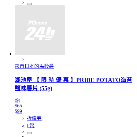
來自日本的馬鈴薯
湖池屋 【 限 時 優 惠 】PRIDE POTATO海苔
鹽味薯片 (55g)
(9)
$65
$99
折價券
P幣