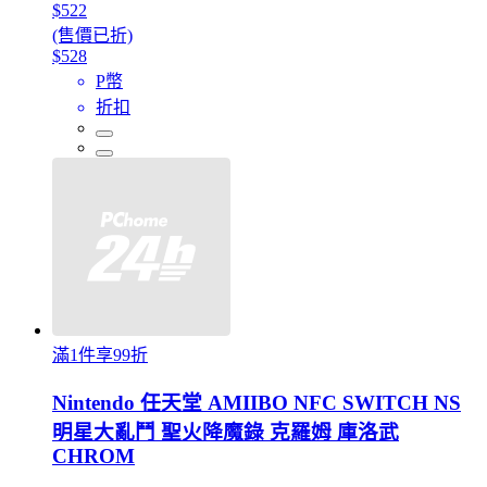
$522
(售價已折)
$528
P幣
折扣
滿1件享99折
Nintendo 任天堂 AMIIBO NFC SWITCH NS
明星大亂鬥 聖火降魔錄 克羅姆 庫洛武
CHROM