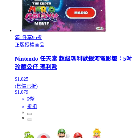
滿1件享95折
正版授權商品
Nintendo 任天堂 超級瑪利歐銀河電影版：5吋
珍藏公仔 瑪利歐
$1,025
(售價已折)
$1,079
P幣
折扣