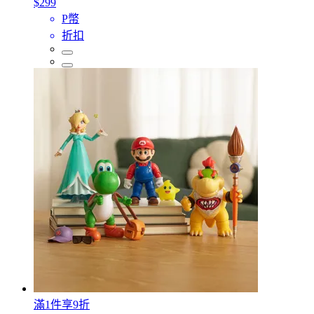
$299
P幣
折扣
滿1件享9折