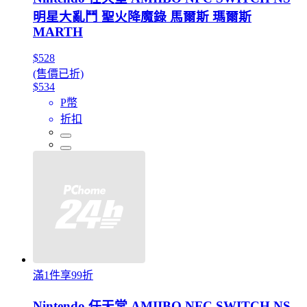
明星大亂鬥 聖火降魔錄 馬爾斯 瑪爾斯
MARTH
$528
(售價已折)
$534
P幣
折扣
滿1件享99折
Nintendo 任天堂 AMIIBO NFC SWITCH NS