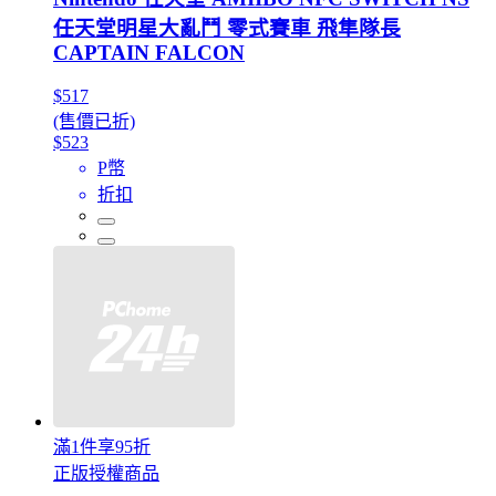
任天堂明星大亂鬥 零式賽車 飛隼隊長
CAPTAIN FALCON
$517
(售價已折)
$523
P幣
折扣
滿1件享95折
正版授權商品