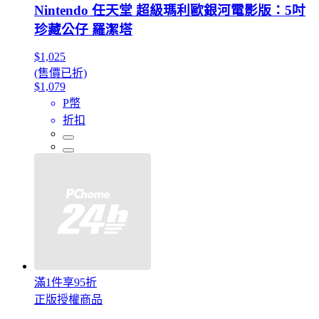
Nintendo 任天堂 超級瑪利歐銀河電影版：5吋
珍藏公仔 羅潔塔
$1,025
(售價已折)
$1,079
P幣
折扣
滿1件享95折
正版授權商品