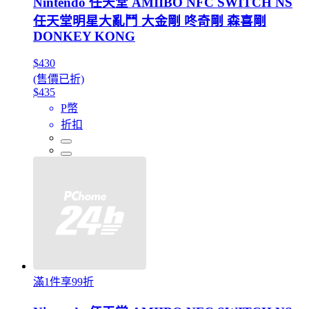
Nintendo 任天堂 AMIIBO NFC SWITCH NS
任天堂明星大亂鬥 大金剛 咚奇剛 森喜剛
DONKEY KONG
$430
(售價已折)
$435
P幣
折扣
滿1件享99折