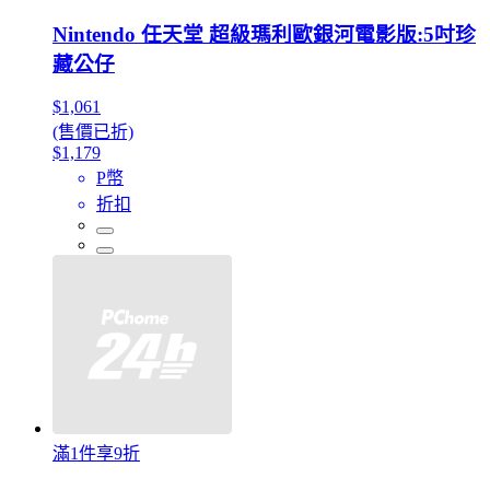
Nintendo 任天堂 超級瑪利歐銀河電影版:5吋珍
藏公仔
$1,061
(售價已折)
$1,179
P幣
折扣
滿1件享9折