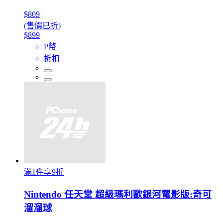
$809
(售價已折)
$899
P幣
折扣
滿1件享9折
Nintendo 任天堂 超級瑪利歐銀河電影版:奇可
溜溜球