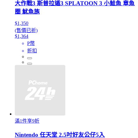
大作戰3 斯普拉遁3 SPLATOON 3 小鮭魚 章魚
圈 魷魚族
$1,350
(售價已折)
$1,364
P幣
折扣
滿1件享9折
Nintendo 任天堂 2.5吋好友公仔5入