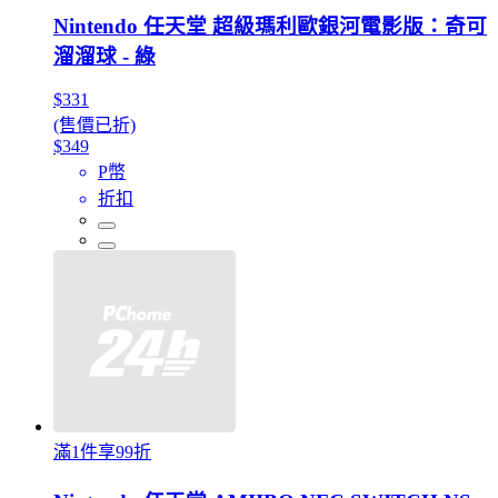
Nintendo 任天堂 超級瑪利歐銀河電影版：奇可
溜溜球 - 綠
$331
(售價已折)
$349
P幣
折扣
滿1件享99折