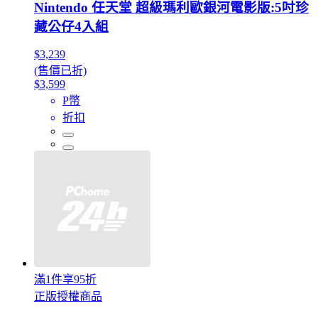
Nintendo 任天堂 超級瑪利歐銀河電影版:5吋珍
藏公仔4入組
$3,239
(售價已折)
$3,599
P幣
折扣
滿1件享95折
正版授權商品