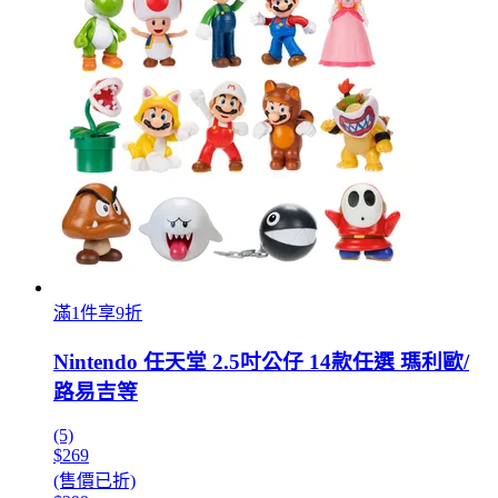
滿1件享9折
Nintendo 任天堂 2.5吋公仔 14款任選 瑪利歐/
路易吉等
(5)
$269
(售價已折)