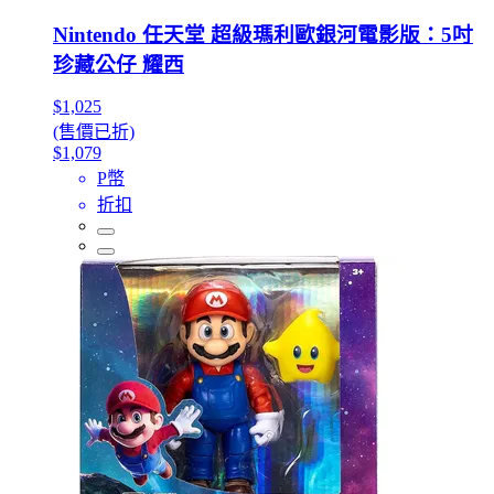
Nintendo 任天堂 超級瑪利歐銀河電影版：5吋
珍藏公仔 耀西
$1,025
(售價已折)
$1,079
P幣
折扣