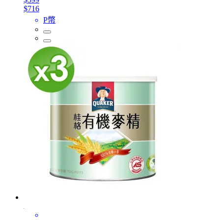
$716
P幣