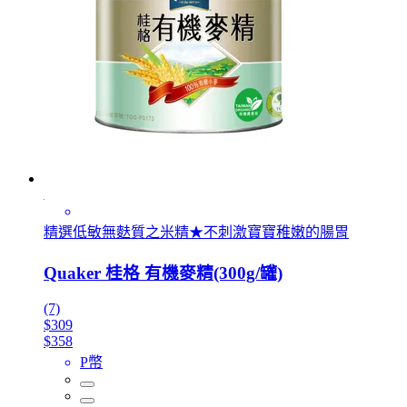
精選低敏無麩質之米精★不刺激寶寶稚嫩的腸胃
Quaker 桂格 有機麥精(300g/罐)
(7)
$309
$358
P幣