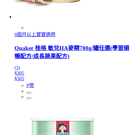
6個月以上寶寶適用
Quaker 桂格 敏兒HA麥精700g/罐任選(學習順
暢配方/成長蔬果配方)
(3)
$305
$365
P幣