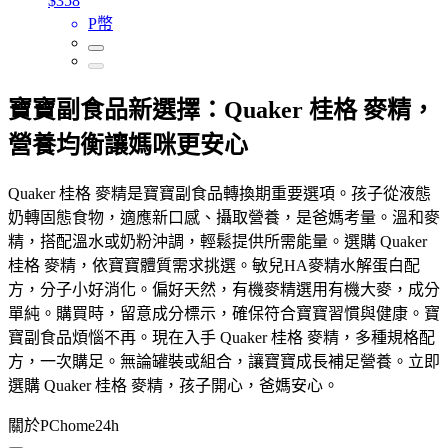
$358
P幣
寶寶副食品新選擇：Quaker 桂格 麥精，
營養均衡讓媽咪更安心
Quaker 桂格 麥精是寶寶副食品轉換期重要選項。孩子從液態
奶轉固態食物，適應新口感、攝取營養，是爸媽考量。溫和麥
精，搭配溫水或奶粉沖調，輕鬆提供所需能量。選購 Quaker
桂格 麥精，依寶寶體質需求挑選。敏兒HA麥精水解蛋白配
方，分子小好消化。偏好天然，有機麥精選用有機大麥，成分
單純。購買時，留意成分標示，確保符合寶寶習慣與健康。寶
寶副食品煩惱不再。現在入手 Quaker 桂格 麥精，多種規格配
方，一次購足。無論罐裝或組合，讓寶寶成長補足營養。立即
選購 Quaker 桂格 麥精，孩子開心，爸媽安心。
關於PChome24h