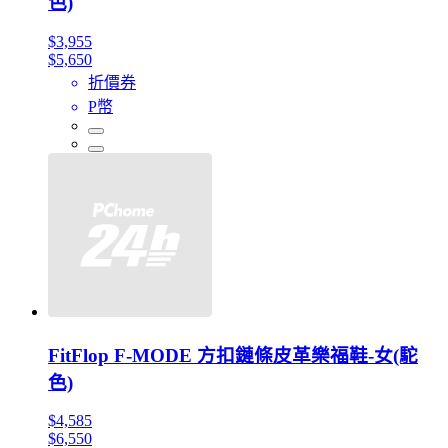
色)
$3,955
$5,650
折價券
P幣
FitFlop F-MODE 方扣鏈條皮革樂福鞋-女(駝
色)
$4,585
$6,550