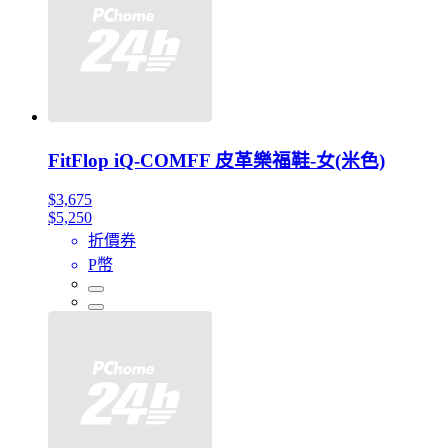
FitFlop iQ-COMFF 皮革樂福鞋-女(米色)
$3,675
$5,250
折價券
P幣