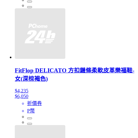
FitFlop DELICATO 方扣鏈條柔軟皮革樂福鞋-
女(深棕褐色)
$4,235
$6,050
折價券
P幣