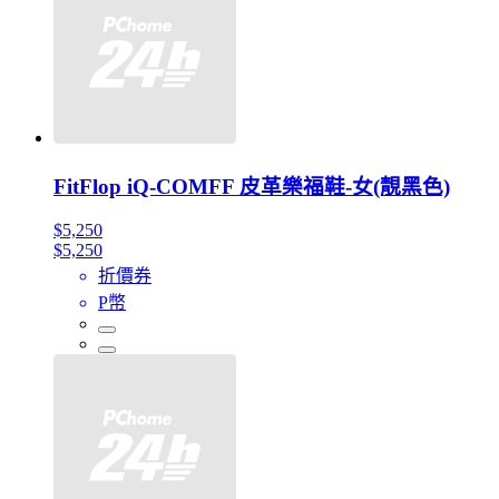
FitFlop iQ-COMFF 皮革樂福鞋-女(靚黑色)
$5,250
$5,250
折價券
P幣