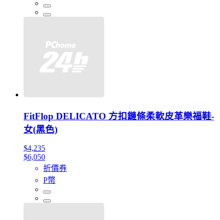
FitFlop DELICATO 方扣鏈條柔軟皮革樂福鞋-
女(黑色)
$4,235
$6,050
折價券
P幣