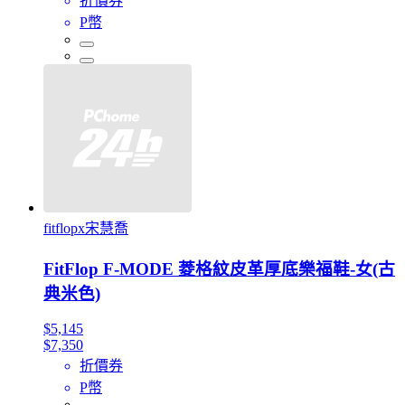
折價券
P幣
fitflopx宋慧喬
FitFlop F-MODE 菱格紋皮革厚底樂福鞋-女(古
典米色)
$5,145
$7,350
折價券
P幣