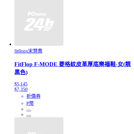
fitflopx宋慧喬
FitFlop F-MODE 菱格紋皮革厚底樂福鞋-女(靚
黑色)
$5,145
$7,350
折價券
P幣