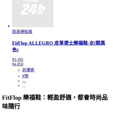
到貨通知我
FitFlop ALLEGRO 皮革便士樂福鞋-女(靚黑
色)
$3,395
$4,850
折價券
P幣
FitFlop 樂福鞋：輕盈舒適，都會時尚品
味隨行