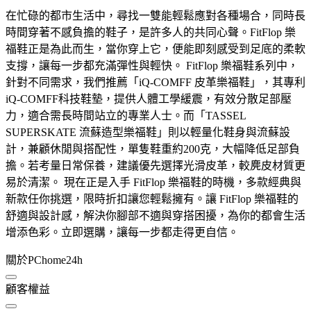
在忙碌的都市生活中，尋找一雙能輕鬆應對各種場合，同時長
時間穿著不感負擔的鞋子，是許多人的共同心聲。FitFlop 樂
福鞋正是為此而生，當你穿上它，便能即刻感受到足底的柔軟
支撐，讓每一步都充滿彈性與輕快。 FitFlop 樂福鞋系列中，
針對不同需求，我們推薦「iQ-COMFF 皮革樂福鞋」，其專利
iQ-COMFF科技鞋墊，提供人體工學緩震，有效分散足部壓
力，適合需長時間站立的專業人士。而「TASSEL
SUPERSKATE 流蘇造型樂福鞋」則以輕量化鞋身與流蘇設
計，兼顧休閒與搭配性，單隻鞋重約200克，大幅降低足部負
擔。若考量日常保養，建議優先選擇光滑皮革，較麂皮材質更
易於清潔。 現在正是入手 FitFlop 樂福鞋的時機，多款經典與
新款任你挑選，限時折扣讓您輕鬆擁有。讓 FitFlop 樂福鞋的
舒適與設計感，解決你腳部不適與穿搭困擾，為你的都會生活
增添色彩。立即選購，讓每一步都走得更自信。
關於PChome24h
顧客權益