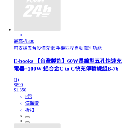
最高折300
可支援五台設備充電 手機匹配自動識別功能
E-books 【台灣製造】60W長線型五孔快速充
電器+100W 鋁合金C to C快充傳輸線組B-76
(1)
$899
$1,350
P幣
滿額贈
折扣