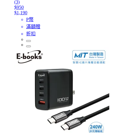
(3)
$950
$1,190
P幣
滿額贈
折扣