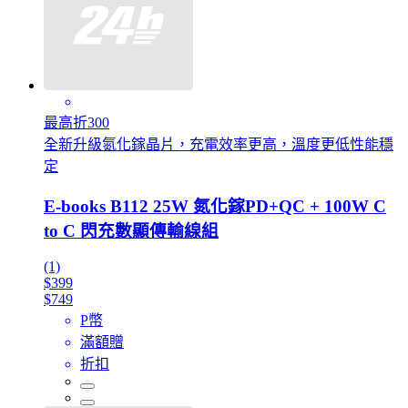
最高折300
全新升級氮化鎵晶片，充電效率更高，溫度更低性能穩
定
E-books B112 25W 氮化鎵PD+QC + 100W C
to C 閃充數顯傳輸線組
(1)
$399
$749
P幣
滿額贈
折扣