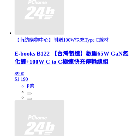
【南紡購物中心】附贈100W快充Type C線材
E-books B122 【台灣製造】數顯65W GaN氮
化鎵+100W C to C極速快充傳輸線組
$990
$1,190
P幣