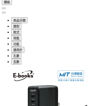
價格
商品分類
類型
款式
效能
功能
適用於
孔數
瓦數