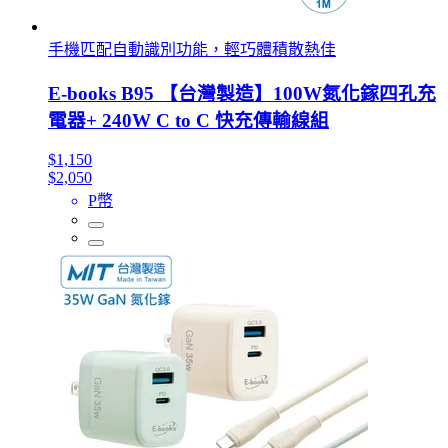
手機匹配自動識別功能，輕巧體積散熱佳
E-books B95 【台灣製造】100W氮化鎵四孔充
電器+ 240W C to C 快充傳輸線組
$1,150
$2,050
P幣