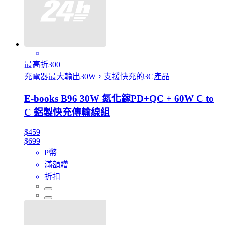
最高折300
充電器最大輸出30W，支援快充的3C產品
E-books B96 30W 氮化鎵PD+QC + 60W C to
C 鋁製快充傳輸線組
$459
$699
P幣
滿額贈
折扣