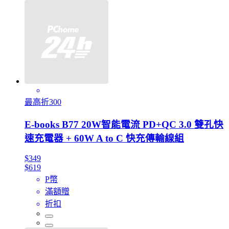
最高折300
E-books B77 20W智能電流 PD+QC 3.0 雙孔快
速充電器 + 60W A to C 快充傳輸線組
$349
$619
P幣
滿額贈
折扣