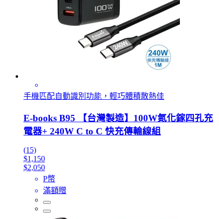
手機匹配自動識別功能，輕巧體積散熱佳
E-books B95 【台灣製造】100W氮化鎵四孔充
電器+ 240W C to C 快充傳輸線組
(15)
$1,150
$2,050
P幣
滿額贈