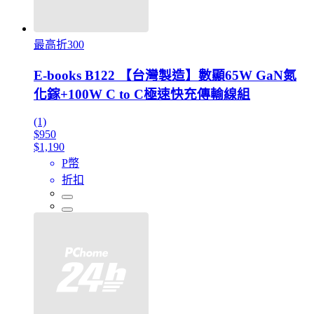
最高折300
E-books B122 【台灣製造】數顯65W GaN氮
化鎵+100W C to C極速快充傳輸線組
(1)
$950
$1,190
P幣
折扣