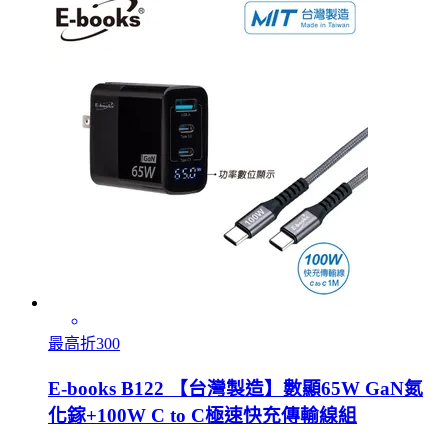
最高折300
E-books B122 【台灣製造】數顯65W GaN氮
化鎵+100W C to C極速快充傳輸線組