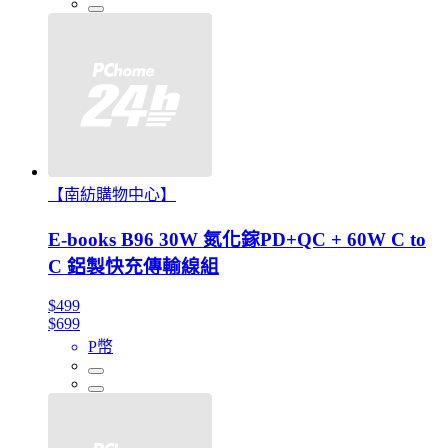
【南紡購物中心】
E-books B96 30W 氮化鎵PD+QC + 60W C to
C 鋁製快充傳輸線組
$499
$699
P幣