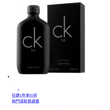
任選1件享85折
熱門清新質感香