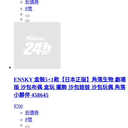
折價券
P幣
ENSKY 盒裝5+1款【日本正版】角落生物 劇場
版 沙包布偶 盒玩 擺飾 沙包娃娃 沙包玩偶 角落
小夥伴 458645
$700
折價券
P幣