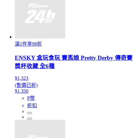
滿1件享98折
ENSKY 盒玩食玩 賽馬娘 Pretty Derby 傳奇賽
獎杯收藏 全6種
$1,323
(售價已折)
$1,350
P幣
折扣