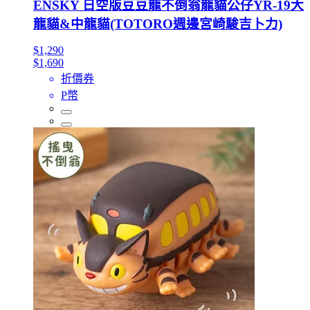
ENSKY 日空版豆豆龍不倒翁龍貓公仔YR-19大
龍貓&中龍貓(TOTORO週邊宮崎駿吉卜力)
$1,290
$1,690
折價券
P幣