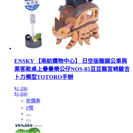
ENSKY 【南紡購物中心】 日空版龍貓公車與
乘客款桌上疊疊樂公仔NOS-85豆豆龍宮崎駿吉
卜力模型TOTORO手辦
$1,200
$1,600
折價券
P幣