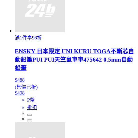
滿1件享98折
ENSKY 日本限定 UNI KURU TOGA不斷芯自
動鉛筆PUI PUI天竺鼠車車475642 0.5mm自動
鉛筆
$488
(售價已折)
$498
P幣
折扣