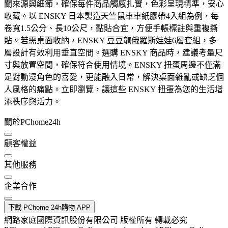
關來源與細節，確保每件商品觸感扎實，色彩呈現精準，安心
收藏。以 ENSKY 日本製造天竺鼠車車紙膠帶4入組為例，每
卷寬1.5公分、長10公尺，黏貼合宜，方便手帳標註與重複撕
貼。若需桌面收納，ENSKY 豆豆龍俄羅斯娃娃6層套組，多
層設計有效利用垂直空間。選購 ENSKY 商品時，建議考量尺
寸與放置空間，確保符合使用情境。ENSKY 扭蛋周邊不僅滿
足對動漫角色的喜愛，更能融入日常，解決桌面雜亂或缺乏個
人風格的痛點。立即瀏覽，讓這些 ENSKY 扭蛋為您的生活增
添秩序與活力。
關於PChome24h
顧客權益
其他服務
企業合作
下載 PChome 24h購物 APP
網路家庭國際資訊股份有限公司 版權所有 轉載必究