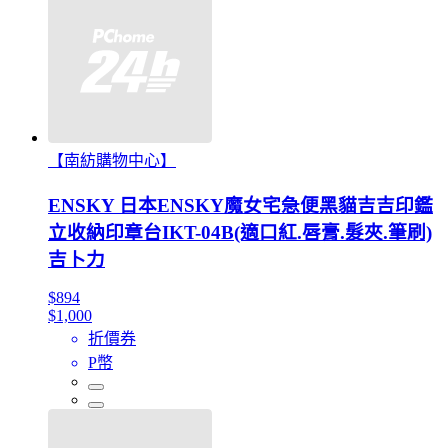
【南紡購物中心】
ENSKY 日本ENSKY魔女宅急便黑貓吉吉印鑑
立收納印章台IKT-04B(適口紅.唇膏.髮夾.筆刷)
吉卜力
$894
$1,000
折價券
P幣