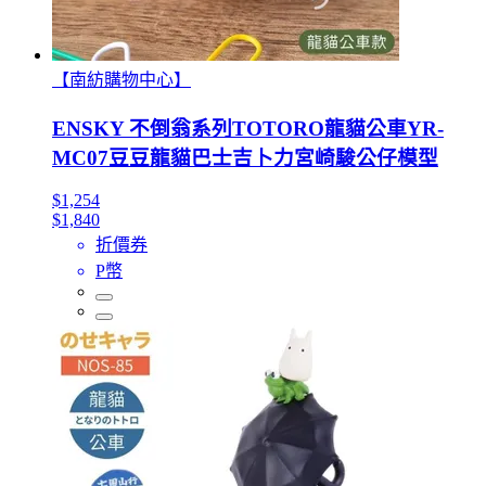
【南紡購物中心】
ENSKY 不倒翁系列TOTORO龍貓公車YR-
MC07豆豆龍貓巴士吉卜力宮崎駿公仔模型
$1,254
$1,840
折價券
P幣