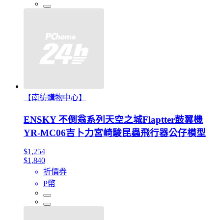
【南紡購物中心】
ENSKY 不倒翁系列天空之城Flaptter鼓翼機
YR-MC06吉卜力宮崎駿昆蟲飛行器公仔模型
$1,254
$1,840
折價券
P幣