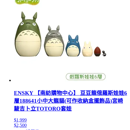
ENSKY 【南紡購物中心】 豆豆龍俄羅斯娃娃6
層188641小中大龍貓(可作收納盒擺飾品)宮崎
駿吉卜立TOTORO套娃
$1,999
$2,500