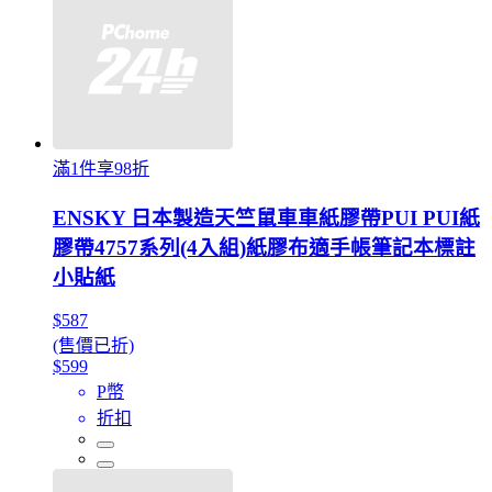
滿1件享98折
ENSKY 日本製造天竺鼠車車紙膠帶PUI PUI紙
膠帶4757系列(4入組)紙膠布適手帳筆記本標註
小貼紙
$587
(售價已折)
$599
P幣
折扣