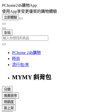
PChome24h購物App
使用App享受更優質的購物體驗
立即體驗
全站
PChome 24h購物
時尚
流行包/夾
MYMY 斜背包
分類
推薦排序
熱銷度
新上架