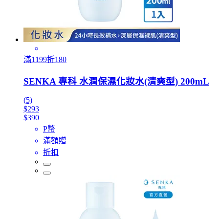
滿1199折180
SENKA 專科 水潤保濕化妝水(清爽型) 200mL
(5)
$293
$390
P幣
滿額贈
折扣