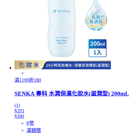
滿1199折180
SENKA 專科 水潤保濕化妝水(滋潤型) 200mL
(1)
$293
$390
P幣
滿額贈