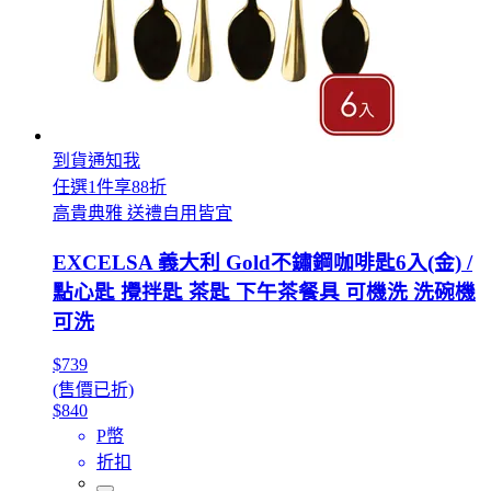
到貨通知我
任選1件享88折
高貴典雅 送禮自用皆宜
EXCELSA 義大利 Gold不鏽鋼咖啡匙6入(金) /
點心匙 攪拌匙 茶匙 下午茶餐具 可機洗 洗碗機
可洗
$739
(售價已折)
$840
P幣
折扣