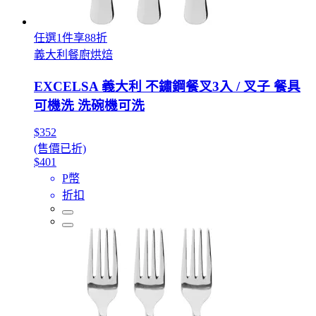
任選1件享88折
義大利餐廚烘焙
EXCELSA 義大利 不鏽鋼餐叉3入 / 叉子 餐具
可機洗 洗碗機可洗
$352
(售價已折)
$401
P幣
折扣