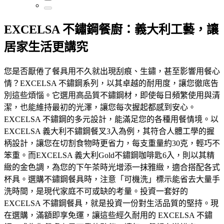
EXCELSA 不鏽鋼餐廚：義大利工藝，讓
居家生活更講究
您是否厭倦了餐具用不久就出現刮痕、生鏽，甚至影響用餐心
情？EXCELSA 不鏽鋼系列，以其卓越的耐用度，讓您徹底告
別這些煩惱。它選用高品質不鏽鋼材，即使每日頻繁使用與清
潔，也能維持最初的光澤，讓您每次握起都感到安心。
EXCELSA 不鏽鋼的多元設計，能滿足您的各種用餐情境。以
EXCELSA 義大利不鏽鋼餐叉3入為例，其符合人體工學的握
柄設計，讓您在切割食物時更省力，每支重量約30克，輕巧不
笨重。而EXCELSA 義大利Gold不鏽鋼咖啡匙6入，則以其精
緻的金色調，為您的下午茶時光增添一抹雅緻，適合搭配各式
杯具。選購不鏽鋼餐具時，注意「可機洗」標示能省去大量手
洗時間，是現代家庭不可或缺的考量。投資一套好的
EXCELSA 不鏽鋼餐具，就是投資一份對生活品質的堅持。現
在選購，滿額即享免運，讓這些經久耐用的 EXCELSA 不鏽