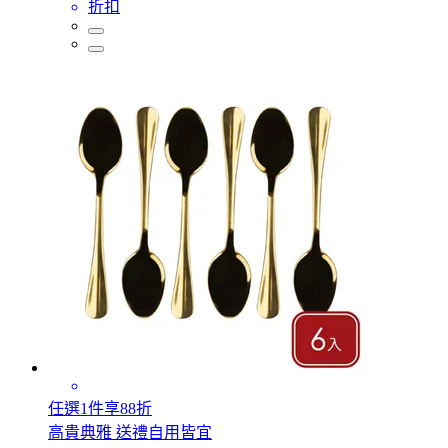
折扣
任選1件享88折
高貴典雅 送禮自用皆宜