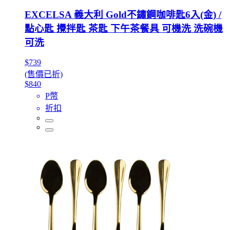
EXCELSA 義大利 Gold不鏽鋼咖啡匙6入(金) /
點心匙 攪拌匙 茶匙 下午茶餐具 可機洗 洗碗機
可洗
$739
(售價已折)
$840
P幣
折扣