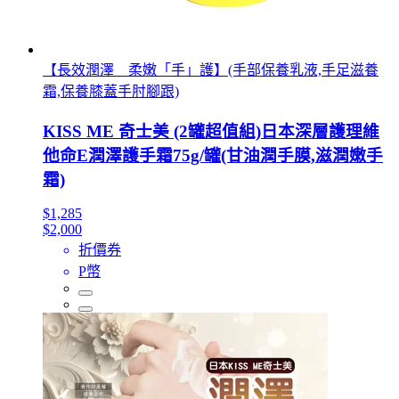
【長效潤澤 柔嫩「手」護】(手部保養乳液,手足滋養
霜,保養膝蓋手肘腳跟)
KISS ME 奇士美 (2罐超值組)日本深層護理維
他命E潤澤護手霜75g/罐(甘油潤手膜,滋潤嫩手
霜)
$1,285
$2,000
折價券
P幣