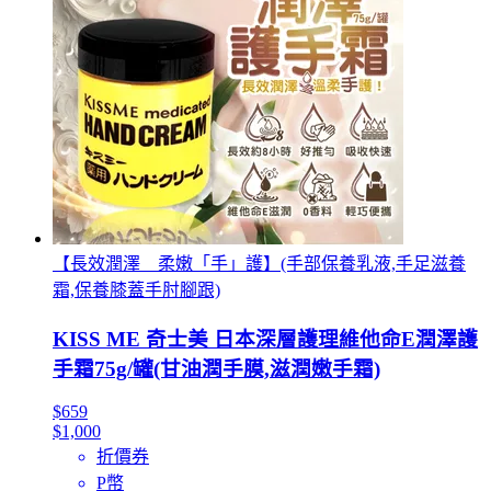
【長效潤澤 柔嫩「手」護】(手部保養乳液,手足滋養
霜,保養膝蓋手肘腳跟)
KISS ME 奇士美 日本深層護理維他命E潤澤護
手霜75g/罐(甘油潤手膜,滋潤嫩手霜)
$659
$1,000
折價券
P幣