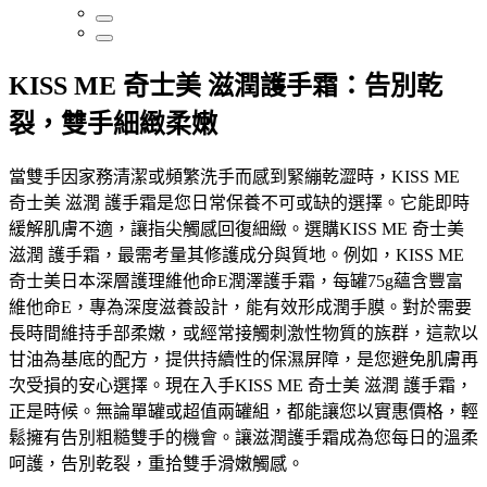
KISS ME 奇士美 滋潤護手霜：告別乾
裂，雙手細緻柔嫩
當雙手因家務清潔或頻繁洗手而感到緊繃乾澀時，KISS ME
奇士美 滋潤 護手霜是您日常保養不可或缺的選擇。它能即時
緩解肌膚不適，讓指尖觸感回復細緻。選購KISS ME 奇士美
滋潤 護手霜，最需考量其修護成分與質地。例如，KISS ME
奇士美日本深層護理維他命E潤澤護手霜，每罐75g蘊含豐富
維他命E，專為深度滋養設計，能有效形成潤手膜。對於需要
長時間維持手部柔嫩，或經常接觸刺激性物質的族群，這款以
甘油為基底的配方，提供持續性的保濕屏障，是您避免肌膚再
次受損的安心選擇。現在入手KISS ME 奇士美 滋潤 護手霜，
正是時候。無論單罐或超值兩罐組，都能讓您以實惠價格，輕
鬆擁有告別粗糙雙手的機會。讓滋潤護手霜成為您每日的溫柔
呵護，告別乾裂，重拾雙手滑嫩觸感。