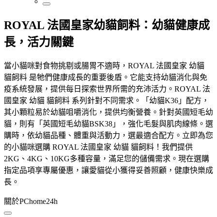
ROYAL 法國皇家幼貓飼料：幼貓健康成
長，活力關鍵
當小貓咪對食物挑剔或腸胃不適時，ROYAL 法國皇家 幼貓
貓飼料 是牠們健康成長的重要後盾。它能支持幼貓消化與免
疫系統發展，提供每日探索世界所需的充沛活力。ROYAL 法
國皇家 幼貓 貓飼料 系列針對不同需求。「幼貓K36」配方，
其小顆粒易於幼貓咀嚼消化，提供均衡營養。針對英國短毛幼
貓，則有「英國短毛幼貓BSK38」，強化毛髮與肌肉線條。選
購時，依幼貓品種、體重與活動力，選最適合配方。立即為您
的小貓咪選購 ROYAL 法國皇家 幼貓 貓飼料！我們提供
2KG、4KG、10KG多種容量，滿足您的儲備需求。現在選購
指定品項享專屬優惠，讓愛貓從小獲得妥善照顧，健康快樂成
長。
關於PChome24h