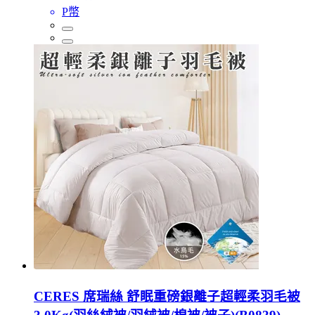
P幣
CERES 席瑞絲 舒眠重磅銀離子超輕柔羽毛被