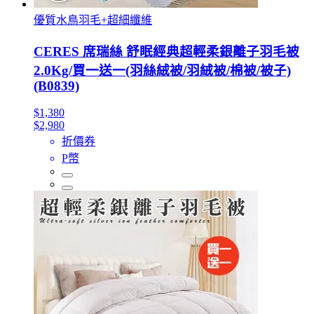
優質水鳥羽毛+超細纖維
CERES 席瑞絲 舒眠經典超輕柔銀離子羽毛被
2.0Kg/買一送一(羽絲絨被/羽絨被/棉被/被子)
(B0839)
$1,380
$2,980
折價券
P幣