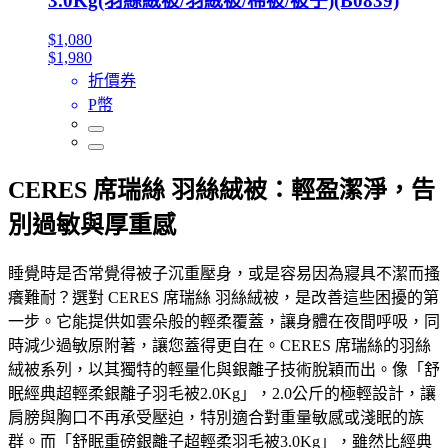
3.0Kg(羽絲絨被/羽絨被/棉被/被子)(B0839)
$1,080
$1,980
折價券
P幣
CERES 席瑞絲 羽絲絨被：輕盈潔淨，告
別過敏與厚重感
睡覺時是否常覺得被子沉重壓身，或是容易因為寢具不潔而搔
癢難耐？選對 CERES 席瑞絲 羽絲絨被，是改善這些困擾的第
一步。它能提供如雲朵般的輕柔覆蓋，讓身體在夜間呼吸，同
時減少過敏原附著，讓您蓋得更自在。CERES 席瑞絲的羽絲
絨被系列，以其獨特的輕量化與銀離子技術脫穎而出。像「舒
眠經典超輕柔銀離子羽毛被2.0Kg」，2.0公斤的極輕設計，讓
肩膀與胸口不再承受壓迫，特別適合對重量敏感或淺眠的族
群。而「舒眠重磅銀離子超輕柔羽毛被3.0Kg」，雖然比經典