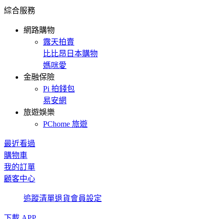
綜合服務
網路購物
露天拍賣
比比昂日本購物
媽咪愛
金融保險
Pi 拍錢包
易安網
旅遊娛樂
PChome 旅遊
最近看過
購物車
我的訂單
顧客中心
追蹤清單
退貨
會員設定
下載 APP