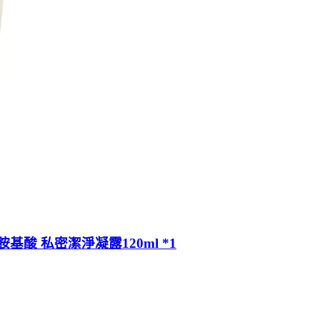
+ 胺基酸 私密潔淨凝露120ml *1