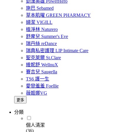
勁漢英雄 PowerHero
施巴 Sebamed
草本肌曜 GREEN PHARMACY
婦潔 VIGILL
植淨林 Naturero
舒摩兒 Summer's Eve
瑞丹絲 reDance
瑞典私密護理 LIP Intimate Care
聖克萊爾 St.Clare
維妮舒 WellnuX
賽吉兒 Saugella
TS6 護一生
愛戀羞羞 Foellie
薇姬娜VG
更多
分類
個人清潔
(36)