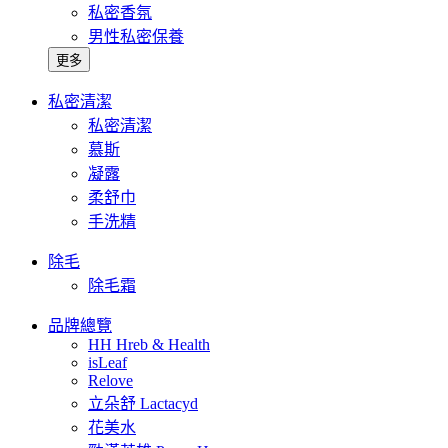
私密香氛
男性私密保養
更多
私密清潔
私密清潔
慕斯
凝露
柔舒巾
手洗精
除毛
除毛霜
品牌總覽
HH Hreb & Health
isLeaf
Relove
立朵舒 Lactacyd
花美水