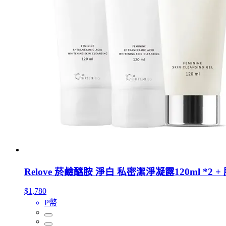
Relove 菸鹼醯胺 淨白 私密潔淨凝露120ml *2 
$1,780
P幣