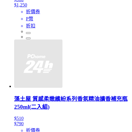
$1,250
折價券
P幣
折扣
藻土屋 質感柔嫩繽紛系列香氛精油擴香補充瓶
250ml(二入組)
$510
$790
折價券