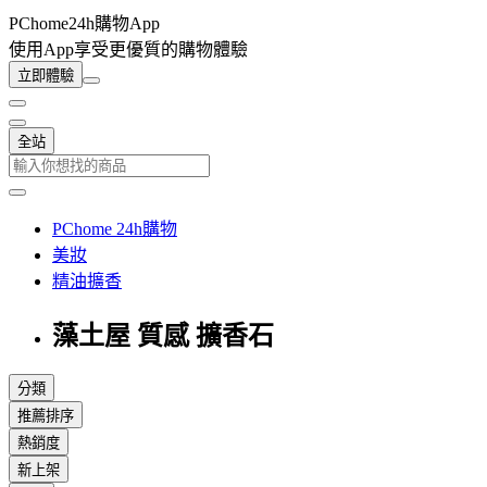
PChome24h購物App
使用App享受更優質的購物體驗
立即體驗
全站
PChome 24h購物
美妝
精油擴香
藻土屋 質感 擴香石
分類
推薦排序
熱銷度
新上架