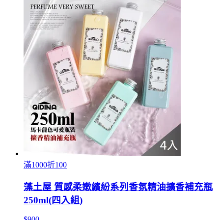
滿1000折100
藻土屋 質感柔嫩繽紛系列香氛精油擴香補充瓶
250ml(四入組)
$900