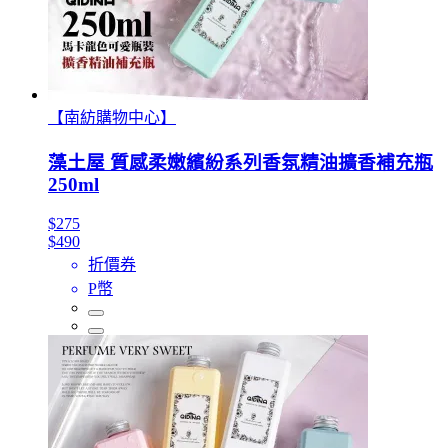
【南紡購物中心】
藻土屋 質感柔嫩繽紛系列香氛精油擴香補充瓶
250ml
$275
$490
折價券
P幣