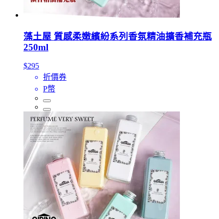
藻土屋 質感柔嫩繽紛系列香氛精油擴香補充瓶
250ml
$295
折價券
P幣