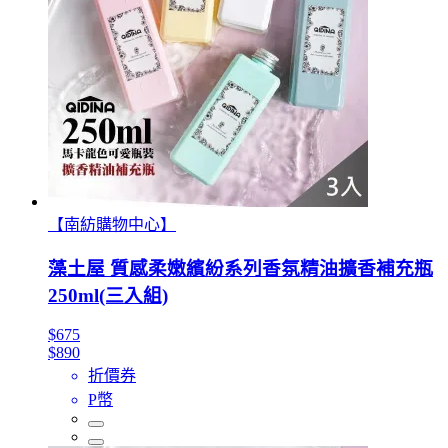
【南紡購物中心】
藻土屋 質感柔嫩繽紛系列香氛精油擴香補充瓶
250ml(三入組)
$675
$890
折價券
P幣