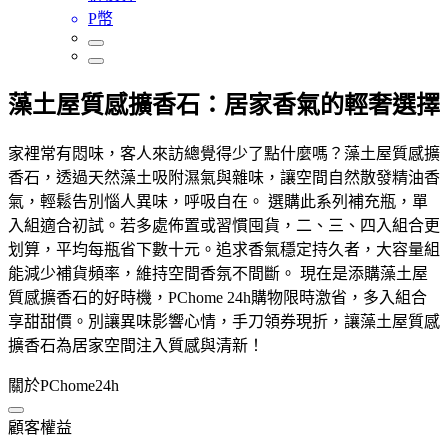
P幣
藻土屋質感擴香石：居家香氣的輕奢選擇
家裡常有悶味，客人來訪總覺得少了點什麼嗎？藻土屋質感擴
香石，透過天然藻土吸附濕氣與雜味，讓空間自然散發精油香
氣，輕鬆告別惱人異味，呼吸自在。 選購此系列補充瓶，單
入組適合初試。若多處佈置或習慣囤貨，二、三、四入組合更
划算，平均每瓶省下數十元。追求香氣穩定持久者，大容量組
能減少補貨頻率，維持空間香氛不間斷。 現在是添購藻土屋
質感擴香石的好時機，PChome 24h購物限時激省，多入組合
享甜甜價。別讓異味影響心情，手刀領券現折，讓藻土屋質感
擴香石為居家空間注入質感與清新！
關於PChome24h
顧客權益