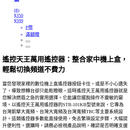
(8)
$350
$599
P幣
滿額贈
遙控天王萬用遙控器：整合家中機上盒，
輕鬆切換頻道不費力
當您發現家裡的數位機上盒遙控器按鈕卡住，或是不小心遺失
了，導致想轉台卻只能乾瞪眼，這時遙控天王萬用遙控器就是
您解決燃眉之急的實用選擇。它能讓您擺脫操作不靈敏的窘
境。以遙控天王萬用遙控器的STB-101KB型號來說，它專為
台灣凱擘大寬頻、台灣大寬頻及台灣寬頻TBC等主要系統設
計。這類遙控器多數能直接使用，免去繁瑣設定步驟，大幅提
升便利性。選購時，請務必檢視產品說明，確認是否明確支援