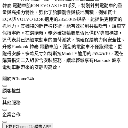
韓泰 電動車胎ION EVO AS IH01系列，特別針對電動車的重
量與高扭力特性，強化了胎體剛性與接地面積，例如賓士
EQA與VOLVO EC40適用的235/50/19規格，能提供更穩定的
抓地力。其獨特的靜音棉技術，能有效抑制共振噪音，讓車室
保持寧靜。在選購時，務必確認輪胎是否具備EV專屬標誌，
這代表其已通過電動車的嚴苛測試，能確保續航力與安全性。
升級Hankook 韓泰 電動車胎，讓您的電動車不僅跑得遠，更
跑得安靜。多款尺寸如特斯拉Model Y適用的255/45/19，現在
購買指定二入組皆含安裝服務，讓您輕鬆享有Hankook 韓泰
電動車胎帶來的安靜與高效。
關於PChome24h
顧客權益
其他服務
企業合作
下載 PChome 24h購物 APP