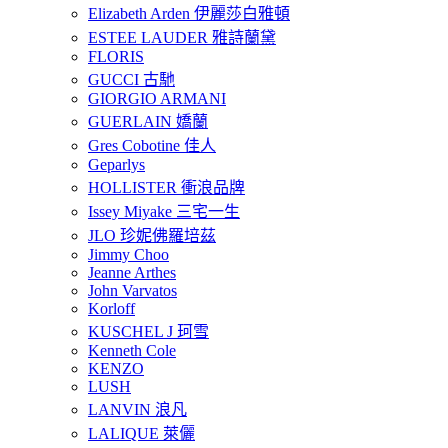
Elizabeth Arden 伊麗莎白雅頓
ESTEE LAUDER 雅詩蘭黛
FLORIS
GUCCI 古馳
GIORGIO ARMANI
GUERLAIN 嬌蘭
Gres Cobotine 佳人
Geparlys
HOLLISTER 衝浪品牌
Issey Miyake 三宅一生
JLO 珍妮佛羅培茲
Jimmy Choo
Jeanne Arthes
John Varvatos
Korloff
KUSCHEL J 珂雪
Kenneth Cole
KENZO
LUSH
LANVIN 浪凡
LALIQUE 萊儷