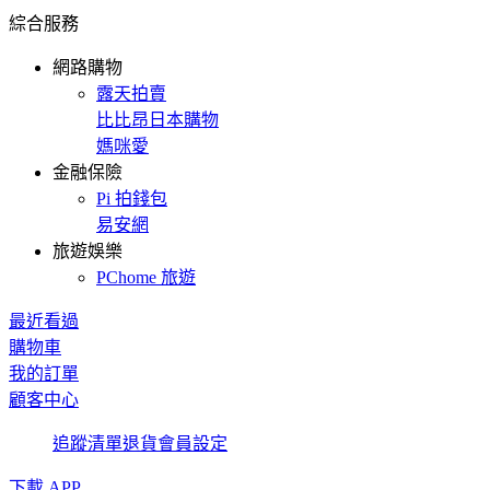
綜合服務
網路購物
露天拍賣
比比昂日本購物
媽咪愛
金融保險
Pi 拍錢包
易安網
旅遊娛樂
PChome 旅遊
最近看過
購物車
我的訂單
顧客中心
追蹤清單
退貨
會員設定
下載 APP