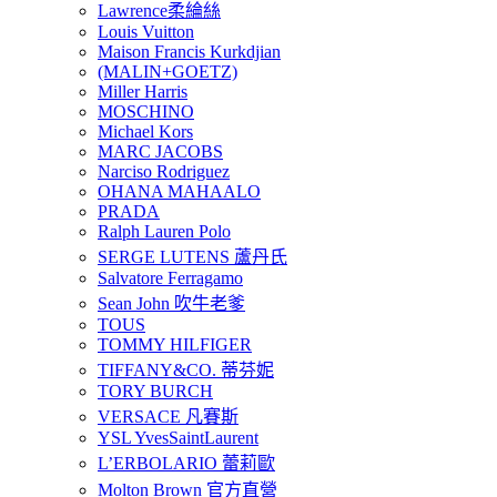
Lawrence柔綸絲
Louis Vuitton
Maison Francis Kurkdjian
(MALIN+GOETZ)
Miller Harris
MOSCHINO
Michael Kors
MARC JACOBS
Narciso Rodriguez
OHANA MAHAALO
PRADA
Ralph Lauren Polo
SERGE LUTENS 蘆丹氏
Salvatore Ferragamo
Sean John 吹牛老爹
TOUS
TOMMY HILFIGER
TIFFANY&CO. 蒂芬妮
TORY BURCH
VERSACE 凡賽斯
YSL YvesSaintLaurent
L’ERBOLARIO 蕾莉歐
Molton Brown 官方直營