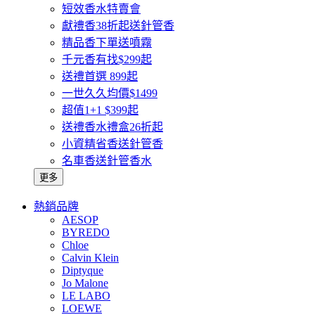
短效香水特賣會
獻禮香38折起送針管香
精品香下單送噴霧
千元香有找$299起
送禮首選 899起
一世久久均價$1499
超值1+1 $399起
送禮香水禮盒26折起
小資精省香送針管香
名車香送針管香水
更多
熱銷品牌
AESOP
BYREDO
Chloe
Calvin Klein
Diptyque
Jo Malone
LE LABO
LOEWE