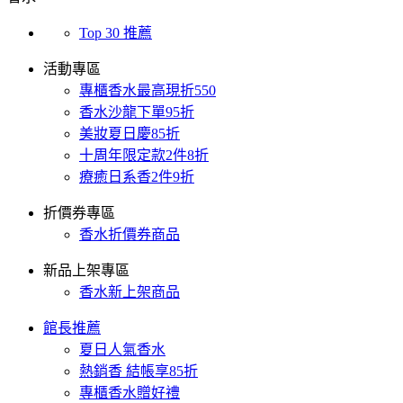
Top 30 推薦
活動專區
專櫃香水最高現折550
香水沙龍下單95折
美妝夏日慶85折
十周年限定款2件8折
療癒日系香2件9折
折價券專區
香水折價券商品
新品上架專區
香水新上架商品
館長推薦
夏日人氣香水
熱銷香 結帳享85折
專櫃香水贈好禮