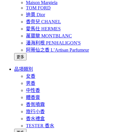
Maison Margiela
TOM FORD
迪奧 Dior
香奈兒 CHANEL
愛馬仕 HERMES
萬寶龍 MONTBLANC
潘海利根 PENHALIGON'S
阿蒂仙之香 L’Artisan Parfumeur
更多
品項類別
女香
男香
中性香
體香膏
香氛噴霧
旅行小香
香水禮盒
TESTER 香水