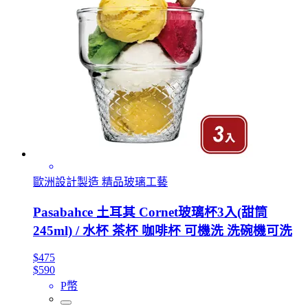
歐洲設計製造 精品玻璃工藝
Pasabahce 土耳其 Cornet玻璃杯3入(甜筒
245ml) / 水杯 茶杯 咖啡杯 可機洗 洗碗機可洗
$475
$590
P幣