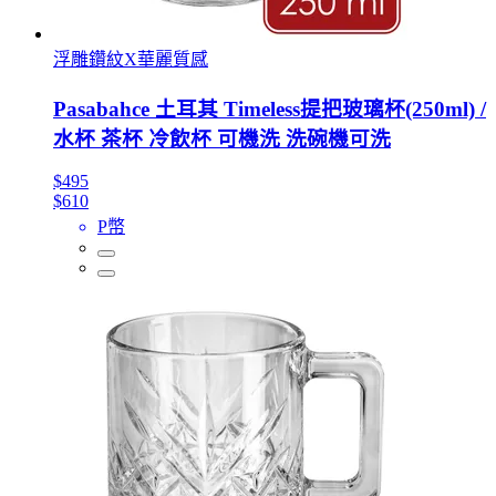
浮雕鑽紋X華麗質感
Pasabahce 土耳其 Timeless提把玻璃杯(250ml) /
水杯 茶杯 冷飲杯 可機洗 洗碗機可洗
$495
$610
P幣