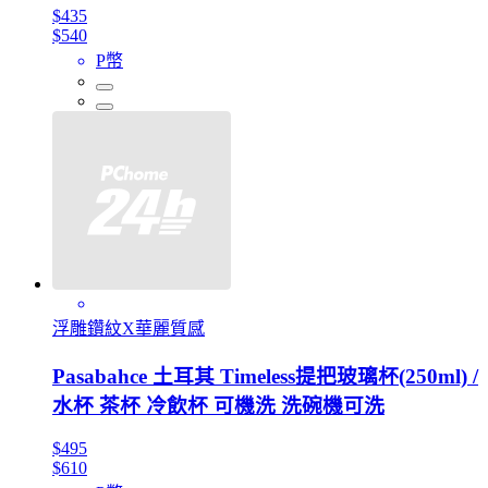
$435
$540
P幣
浮雕鑽紋X華麗質感
Pasabahce 土耳其 Timeless提把玻璃杯(250ml) /
水杯 茶杯 冷飲杯 可機洗 洗碗機可洗
$495
$610