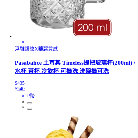
浮雕鑽紋X華麗質感
Pasabahce 土耳其 Timeless提把玻璃杯(200ml) /
水杯 茶杯 冷飲杯 可機洗 洗碗機可洗
$435
$540
P幣