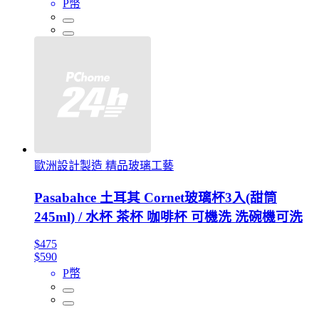
P幣
歐洲設計製造 精品玻璃工藝
Pasabahce 土耳其 Cornet玻璃杯3入(甜筒
245ml) / 水杯 茶杯 咖啡杯 可機洗 洗碗機可洗
$475
$590
P幣