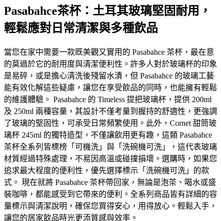
Pasabahce茶杯：土耳其玻璃堅固耐用，
輕鬆應對日常清潔與多種飲品
當您在家中需要一款既美觀又實用的 Pasabahce 茶杯，最在意
的莫過於它的耐用度與清潔便利性。許多人對於玻璃杯的印象
是易碎，或是擔心清洗後殘留水漬，但 Pasabahce 的玻璃工藝
能有效化解這些疑慮，讓您在享受飲品的同時，也能擁有輕鬆
的維護體驗。 Pasabahce 的 Timeless 提把玻璃杯，提供 200ml
及 250ml 兩種容量，其設計不僅考量到握持的舒適性，更強調
了玻璃的堅固性，可承受日常頻繁使用。此外，Cornet 甜筒玻
璃杯 245ml 的獨特造型，不僅讓飲用更有趣，這類 Pasabahce
茶杯全系列皆標榜「可機洗」與「洗碗機可洗」，這代表玻璃
材質經過特殊處理，不易因高溫或碰撞損壞。選購時，如果您
追求最大程度的便利性，優先選擇標示「洗碗機可洗」的款
式。 現在就將 Pasabahce 茶杯帶回家，無論是泡茶、喝水或盛
裝咖啡，都能感受到它帶來的便利。全系列商品皆有詳細的容
量標示與清潔說明，確保您買得安心，用得放心。輕鬆入手，
讓您的居家飲品時光更添質感與效率。