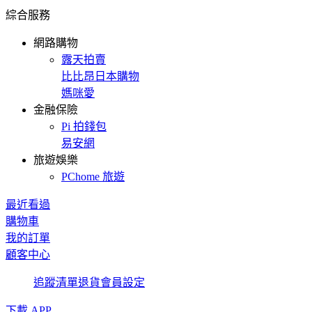
綜合服務
網路購物
露天拍賣
比比昂日本購物
媽咪愛
金融保險
Pi 拍錢包
易安網
旅遊娛樂
PChome 旅遊
最近看過
購物車
我的訂單
顧客中心
追蹤清單
退貨
會員設定
下載 APP