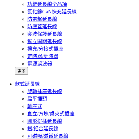
功能延長線全品項
氮化鎵GaN快充延長線
防雷擊延長線
防塵蓋延長線
突波保護延長線
獨立開關延長線
擴充/分接式插座
定時器/計時器
電源濾波器
更多
款式延長線
旋轉插座延長線
扁平插頭
輪座式
直立/方塊/桌夾式插座
圓形排插延長線
鐵/鋁合延長線
可磁吸/磁鐵延長線