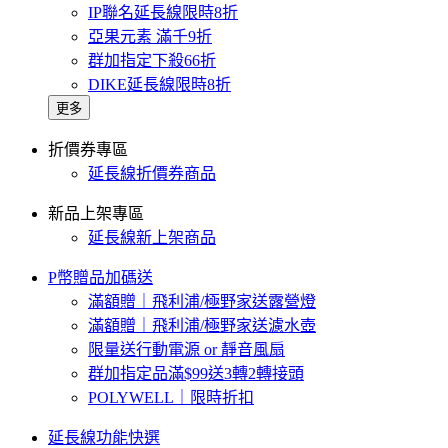
IP聯名延長線限時8折
亞果元素 滿千9折
群加指定下殺66折
DIKE延長線限時8折
更多
折價券專區
延長線折價券商品
新品上架專區
延長線新上架商品
P幣贈品加碼送
滿額贈｜飛利浦/極野家送露營燈
滿額贈｜飛利浦/極野家送濾水壺
限量送行動電源 or 靜音風扇
群加指定品滿$99送3轉2轉接頭
POLYWELL｜限時折扣
延長線功能快選