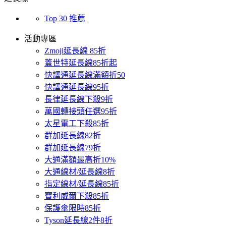
Top 30 推薦
活動專區
Zmoji延長線 85折
蓋世特延長線85折起
快譯通延長線滿額折50
快譯通延長線95折
長律延長線下殺9折
萬國轉接頭任選95折
太星電工下殺85折
群加延長線82折
群加延長線79折
大通滿額最高折10%
大通線材/延長線8折
指定線材/延長線85折
寶利威爾下殺85折
保護傘限時85折
Tyson延長線2件8折