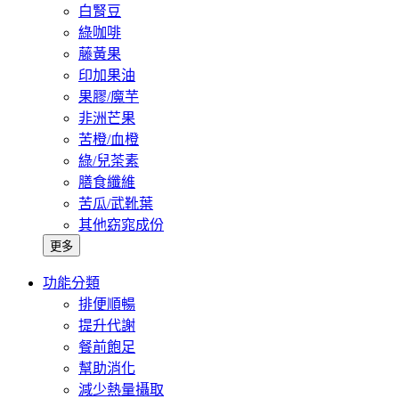
白腎豆
綠咖啡
藤黃果
印加果油
果膠/魔芋
非洲芒果
苦橙/血橙
綠/兒茶素
膳食纖維
苦瓜/武靴葉
其他窈窕成份
更多
功能分類
排便順暢
提升代謝
餐前飽足
幫助消化
減少熱量攝取