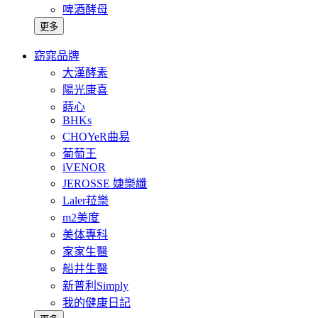
啤酒酵母
更多
窈窕品牌
大漢酵素
陽光康喜
蒔心
BHKs
CHOYeR曲易
葡萄王
iVENOR
JEROSSE 婕樂纖
Laler菈樂
m2美度
美体專科
家家生醫
船井生醫
新普利Simply
我的健康日記