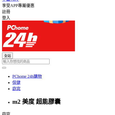
享受APP專屬優惠
註冊
登入
全站
PChome 24h購物
保健
窈窕
m2 美度 超能膠囊
窈窕