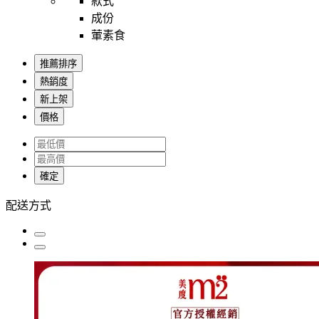
款式
成份
葷素食
推薦排序
熱銷度
新上架
價格
確定
配送方式