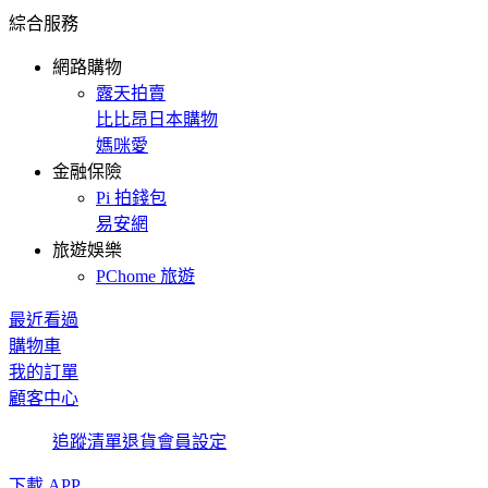
綜合服務
網路購物
露天拍賣
比比昂日本購物
媽咪愛
金融保險
Pi 拍錢包
易安網
旅遊娛樂
PChome 旅遊
最近看過
購物車
我的訂單
顧客中心
追蹤清單
退貨
會員設定
下載 APP