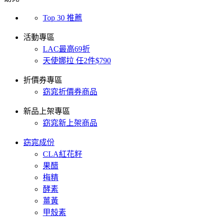
Top 30 推薦
活動專區
LAC最高69折
天使娜拉 任2件$790
折價券專區
窈窕折價券商品
新品上架專區
窈窕新上架商品
窈窕成份
CLA紅花籽
果醋
梅精
酵素
薑黃
甲殼素