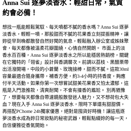
Anna Sui 逐夢淡香水：輕甜日常，氣質
約會必備！
想找一瓶能輕鬆駕馭、每天噴都不膩的香水嗎？Anna Sui 逐夢
淡香水，輕輕一噴，那股甜而不膩的花果香立刻提振精神，讓
妳從早到晚都散發自然好聞的氣息，輕鬆融入辦公室或姊妹聚
會，每天都像被溫柔花瓣圍繞，心情自然開朗。 市面上的淡
香水百百種，Anna Sui 逐夢淡香水之所以能穩居熱銷榜，關鍵
在它獨特的「翎雀」設計與香調層次。前調以荔枝、黑醋栗帶
出活潑開場，中段的小蒼蘭、玫瑰接棒，甜而不膩。這款30ml
容量最適合隨身攜帶，補香方便，約3-4小時的持香度，夠應
付半天活動。如果你第一次想嘗試甜美花果香又怕太濃郁，這
瓶是入門激推款，清爽耐聞，不會有撞香的尷尬。 別再猶豫
了，想要每天都像自帶濾鏡般散發迷人魅力，又不想荷包大失
血？現在入手 Anna Sui 逐夢淡香水，限時下單還有甜甜價，
再搭配PChome 24h獨家優惠，絕對是囤貨好時機！讓這瓶逐
夢淡香水成為妳日常妝點的秘密武器，輕鬆點綴妳的每一天，
自信優雅從香氣開始。