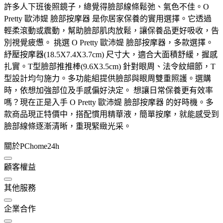
許多人下班後照鏡子，總覺得臉部線條鬆弛、氣色不佳。O
Pretty 歐沛媞 臉部按摩器 是你居家保養的實用選擇。它透過
輕柔滾動或震動，幫助臉部肌肉放鬆，讓保養品更好吸收，告
別視覺疲憊。 挑選 O Pretty 歐沛媞 臉部按摩器，多款選擇。
紓壓按摩器(18.5X7.4X3.7cm) 尺寸大，適合大面積舒緩，握感
扎實。T型臉部推推棒(9.6X3.5cm) 針對眼周、法令紋細節，T
型設計均勻施力。多功能組提供臉部與眼周雙重照護。選購
時，依想加強部位及手感偏好決定。 想讓日常保養更有效率
嗎？現在正是入手 O Pretty 歐沛媞 臉部按摩器 的好時機。多
款商品現正特價中，搭配慣用精華液，簡單按摩，就能感受到
臉部線條逐漸清晰，重現緊緻光采。
關於PChome24h
顧客權益
其他服務
企業合作