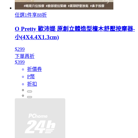
任選1件享88折
O Pretty 歐沛媞 原創立體造型檀木舒壓按摩器-
小(4X4.4X1.3cm)
$299
下單再折
$399
折價券
P幣
折扣