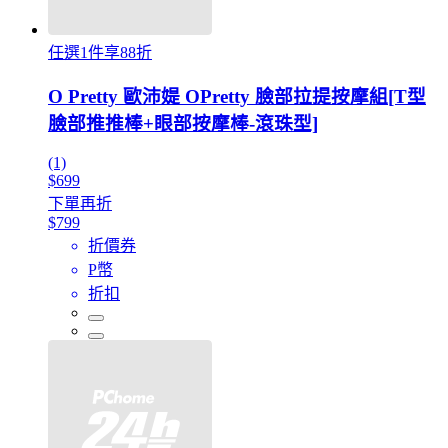
任選1件享88折
O Pretty 歐沛媞 OPretty 臉部拉提按摩組[T型
臉部推推棒+眼部按摩棒-滾珠型]
(1)
$699
下單再折
$799
折價券
P幣
折扣