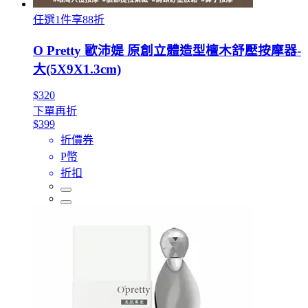
任選1件享88折
O Pretty 歐沛媞 原創立體造型檀木舒壓按摩器-
大(5X9X1.3cm)
$320
下單再折
$399
折價券
P幣
折扣