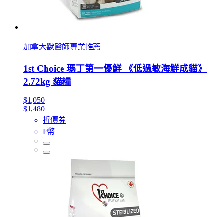
加拿大獸醫師專業推薦
1st Choice 瑪丁第一優鮮 《低過敏海鮮成貓》
2.72kg 貓糧
$1,050
$1,480
折價券
P幣