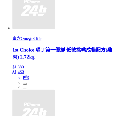
富含Omega3-6-9
1st Choice 瑪丁第一優鮮 低敏挑嘴成貓配方(雞
肉) 2.72kg
$1,380
$1,480
P幣