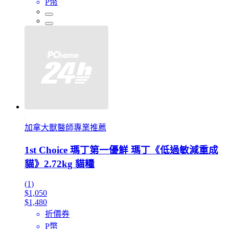
P幣
加拿大獸醫師專業推薦
1st Choice 瑪丁第一優鮮 瑪丁《低過敏減重成
貓》2.72kg 貓糧
(1)
$1,050
$1,480
折價券
P幣