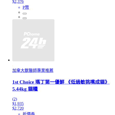
$2,376
P幣
加拿大獸醫師專業推薦
1st Choice 瑪丁第一優鮮 《低過敏挑嘴成貓》
5.44kg 貓糧
(2)
$1,935
$2,720
折價券