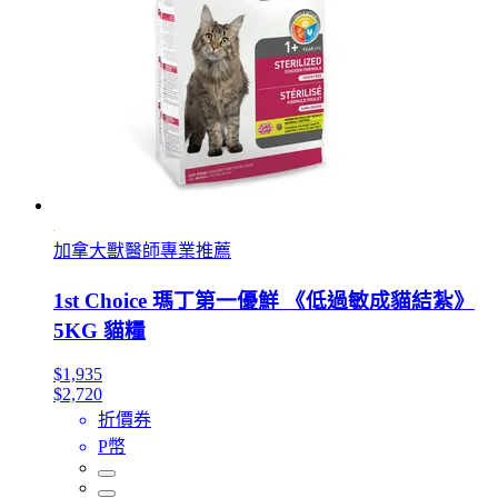
加拿大獸醫師專業推薦
1st Choice 瑪丁第一優鮮 《低過敏成貓結紮》
5KG 貓糧
$1,935
$2,720
折價券
P幣