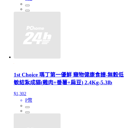
1st Choice 瑪丁第一優鮮 寵物健康食譜-無穀低
敏結紮成貓(雞肉+番薯+扁豆) 2.4Kg-5.3lb
$1,302
P幣