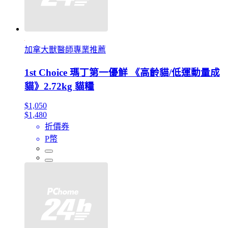
加拿大獸醫師專業推薦
1st Choice 瑪丁第一優鮮 《高齡貓/低運動量成
貓》2.72kg 貓糧
$1,050
$1,480
折價券
P幣