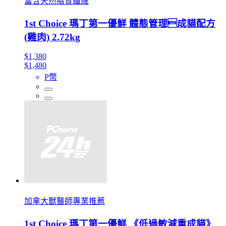
富含天然膳食纖維
1st Choice 瑪丁第一優鮮 體態管理成貓配方
(雞肉) 2.72kg
$1,380
$1,480
P幣
加拿大獸醫師專業推薦
1st Choice 瑪丁第一優鮮 《低過敏減重成貓》