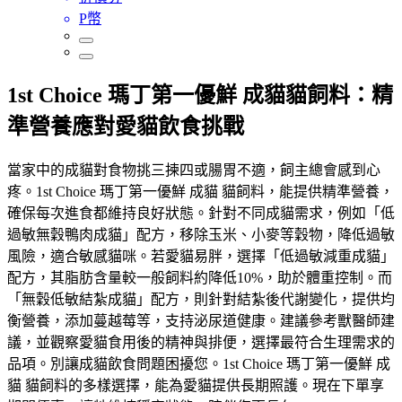
P幣
1st Choice 瑪丁第一優鮮 成貓貓飼料：精
準營養應對愛貓飲食挑戰
當家中的成貓對食物挑三揀四或腸胃不適，飼主總會感到心
疼。1st Choice 瑪丁第一優鮮 成貓 貓飼料，能提供精準營養，
確保每次進食都維持良好狀態。針對不同成貓需求，例如「低
過敏無穀鴨肉成貓」配方，移除玉米、小麥等穀物，降低過敏
風險，適合敏感貓咪。若愛貓易胖，選擇「低過敏減重成貓」
配方，其脂肪含量較一般飼料約降低10%，助於體重控制。而
「無穀低敏結紮成貓」配方，則針對結紮後代謝變化，提供均
衡營養，添加蔓越莓等，支持泌尿道健康。建議參考獸醫師建
議，並觀察愛貓食用後的精神與排便，選擇最符合生理需求的
品項。別讓成貓飲食問題困擾您。1st Choice 瑪丁第一優鮮 成
貓 貓飼料的多樣選擇，能為愛貓提供長期照護。現在下單享