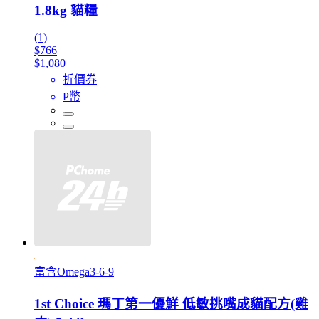
1.8kg 貓糧
(1)
$766
$1,080
折價券
P幣
富含Omega3-6-9
1st Choice 瑪丁第一優鮮 低敏挑嘴成貓配方(雞