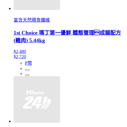
富含天然膳食纖維
1st Choice 瑪丁第一優鮮 體態管理成貓配方
(雞肉) 5.44kg
$2,480
$2,720
P幣