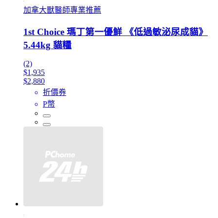
加拿大獸醫師專業推薦
1st Choice 瑪丁第一優鮮 《低過敏泌尿成貓》
5.44kg 貓糧
(2)
$1,935
$2,880
折價券
P幣