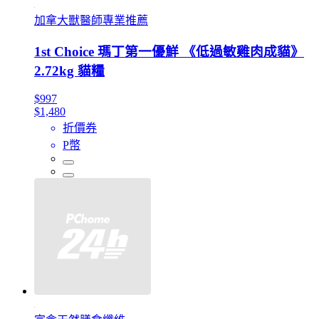
加拿大獸醫師專業推薦
1st Choice 瑪丁第一優鮮 《低過敏雞肉成貓》
2.72kg 貓糧
$997
$1,480
折價券
P幣