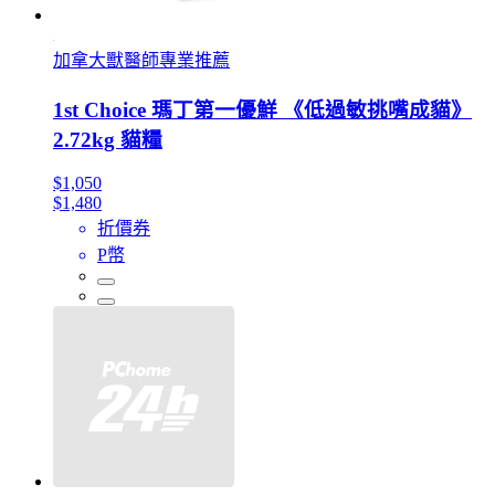
加拿大獸醫師專業推薦
1st Choice 瑪丁第一優鮮 《低過敏挑嘴成貓》
2.72kg 貓糧
$1,050
$1,480
折價券
P幣