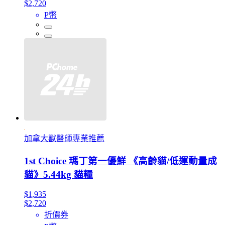
$2,720
P幣
加拿大獸醫師專業推薦
1st Choice 瑪丁第一優鮮 《高齡貓/低運動量成
貓》5.44kg 貓糧
$1,935
$2,720
折價券