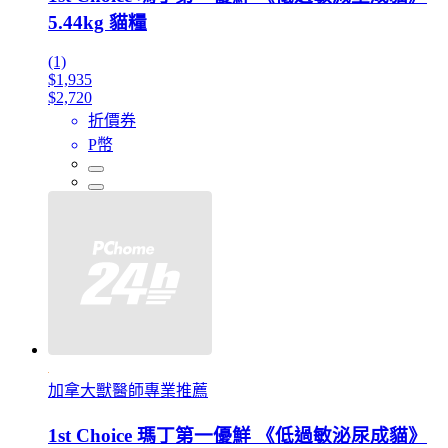
5.44kg 貓糧
(1)
$1,935
$2,720
折價券
P幣
加拿大獸醫師專業推薦
1st Choice 瑪丁第一優鮮 《低過敏泌尿成貓》