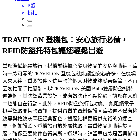
P幣
折扣
TRAVELON 登機包：安心旅行必備，
RFID防盜托特包讓您輕鬆出遊
當您準備輕裝旅行，搭機前總擔心隨身物品的安危與收納，這
時一款可靠的TRAVELON 登機包就能讓您安心許多。在機場
人來人往，重要證件、信用卡等個人財物能夠妥善保管，不再
因匆忙而手忙腳亂。以TRAVELON 美國 Boho雙層防盜托特
包為例，其防盜背帶設計，能有效防止割裂偷竊，讓您在人群
中也能自在行動。此外，RFID防盜旅行包功能，能阻絕電子
扒手盜取晶片卡資訊，提供實質的資料保護。這款包不僅有格
紋黑與格紋灰兩種經典配色，雙層結構更提供充裕的分類空
間，例如護照、登機證可放外層快取，貴重物品則收納於內
層，確保重要物件各得其所。選購時，請留意包款是否具備可