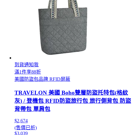
到貨通知我
滿1件享88折
美國防盜包品牌 RFID屏蔽
TRAVELON 美國 Boho雙層防盜托特包(格紋
灰) / 登機包 RFID防盜旅行包 旅行側背包 防盜
背帶包 單肩包
$2,674
(售價已折)
$3,039